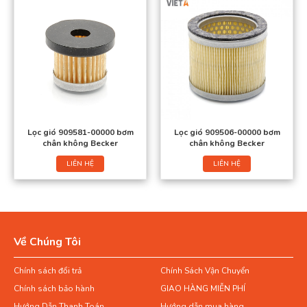
Lọc gió 909581-00000 bơm
Lọc gió 909506-00000 bơm
chân không Becker
chân không Becker
LIÊN HỆ
LIÊN HỆ
Về Chúng Tôi
Chính sách đổi trả
Chính Sách Vận Chuyển
Chính sách bảo hành
GIAO HÀNG MIỄN PHÍ
Hướng Dẫn Thanh Toán
Hướng dẫn mua hàng