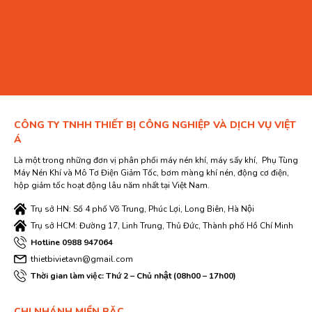
CÔNG TY TNHH THIẾT BỊ CÔNG NGHIỆP VÀ DỊCH VỤ VIỆT
Á
Là một trong những đơn vị phân phối máy nén khí, máy sấy khí, Phụ Tùng
Máy Nén Khí và Mô Tơ Điện Giảm Tốc, bơm màng khí nén, động cơ điện,
hộp giảm tốc hoạt động lâu năm nhất tại Việt Nam.
Trụ sở HN: Số 4 phố Võ Trung, Phúc Lợi, Long Biên, Hà Nội
Trụ sở HCM: Đường 17, Linh Trung, Thủ Đức, Thành phố Hồ Chí Minh
Hotline 0988 947064
thietbivietavn@gmail.com
Thời gian làm việc: Thứ 2 – Chủ nhật (08h00 – 17h00)
CHI NHÁNH MIỀN BĂC