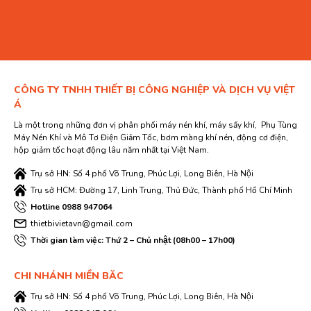
CÔNG TY TNHH THIẾT BỊ CÔNG NGHIỆP VÀ DỊCH VỤ VIỆT
Á
Là một trong những đơn vị phân phối máy nén khí, máy sấy khí, Phụ Tùng
Máy Nén Khí và Mô Tơ Điện Giảm Tốc, bơm màng khí nén, động cơ điện,
hộp giảm tốc hoạt động lâu năm nhất tại Việt Nam.
Trụ sở HN: Số 4 phố Võ Trung, Phúc Lợi, Long Biên, Hà Nội
Trụ sở HCM: Đường 17, Linh Trung, Thủ Đức, Thành phố Hồ Chí Minh
Hotline 0988 947064
thietbivietavn@gmail.com
Thời gian làm việc: Thứ 2 – Chủ nhật (08h00 – 17h00)
CHI NHÁNH MIỀN BĂC
Trụ sở HN: Số 4 phố Võ Trung, Phúc Lợi, Long Biên, Hà Nội