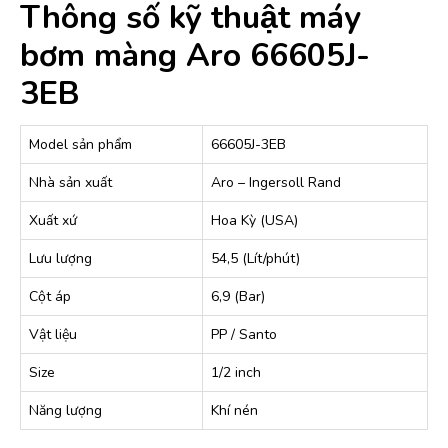
Thông số kỹ thuật máy
bơm màng Aro 66605J-
3EB
Model sản phẩm
66605J-3EB
Nhà sản xuất
Aro – Ingersoll Rand
Xuất xứ
Hoa Kỳ (USA)
Lưu lượng
54,5 (Lít/phút)
Cột áp
6,9 (Bar)
Vật liệu
PP / Santo
Size
1/2 inch
Năng lượng
Khí nén