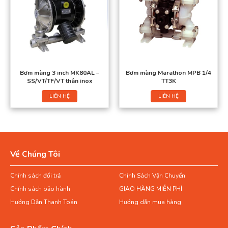
Bơm màng 3 inch MK80AL –
Bơm màng Marathon MPB 1/4
SS/VT/TF/VT thân inox
TT3K
LIÊN HỆ
LIÊN HỆ
Về Chúng Tôi
Chính sách đổi trả
Chính Sách Vận Chuyển
Chính sách bảo hành
GIAO HÀNG MIỄN PHÍ
Hướng Dẫn Thanh Toán
Hướng dẫn mua hàng