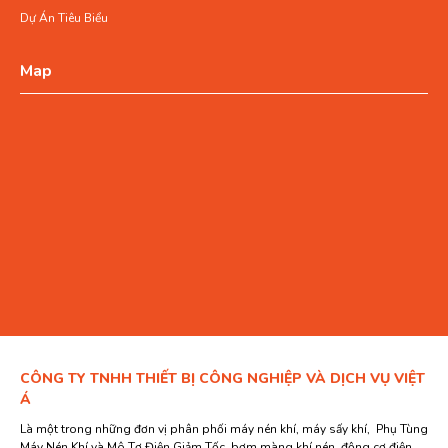
Dự Án Tiêu Biểu
Map
CÔNG TY TNHH THIẾT BỊ CÔNG NGHIỆP VÀ DỊCH VỤ VIỆT
Á
Là một trong những đơn vị phân phối máy nén khí, máy sấy khí, Phụ Tùng
Máy Nén Khí và Mô Tơ Điện Giảm Tốc, bơm màng khí nén, động cơ điện,