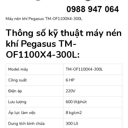
Máy nén khí Pegasus TM-OF1100X4-300L
Thông số kỹ thuật máy nén
khí Pegasus TM-
OF1100X4-300L:
Model máy
TM-OF1100X4-300L
Công suất
6 HP
Điện áp
220V
Lưu lượng
600 lít/phút
Áp lực làm việc
8 kg/cm2
Dung tích bình chứa
300 Lít