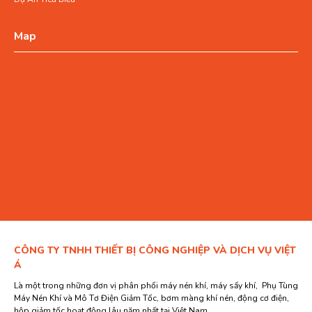
Map
CÔNG TY TNHH THIẾT BỊ CÔNG NGHIỆP VÀ DỊCH VỤ VIỆT
Á
Là một trong những đơn vị phân phối máy nén khí, máy sấy khí, Phụ Tùng
Máy Nén Khí và Mô Tơ Điện Giảm Tốc, bơm màng khí nén, động cơ điện,
hộp giảm tốc hoạt động lâu năm nhất tại Việt Nam.