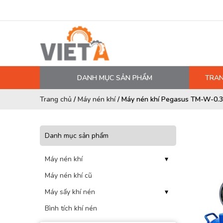
DANH MỤC SẢN PHẨM
TRAN
MÁY NÉN KHÍ
Trang chủ
/
Máy nén khí
/
Máy nén khí Pegasus TM-W-0.3
PHỤ TÙNG MÁY NÉN KHÍ
LỌC MÁY NÉN KHÍ
Danh mục sản phẩm
DẦU MÁY NÉN KHÍ
Máy nén khí
▾
DÂY HƠI, ỐNG HƠI
Máy nén khí cũ
MÁY SẤY KHÍ
Máy sấy khí nén
▾
BÌNH CHỨA KHÍ NÉN
Bình tích khí nén
BƠM MÀNG KHÍ NÉN