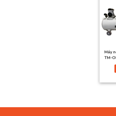
Máy n
TM-O