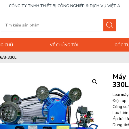
CÔNG TY TNHH THIẾT BỊ CÔNG NGHIỆP & DỊCH VỤ VIỆT Á
G CHỦ
VỀ CHÚNG TÔI
GÓC T
6/8-330L
Máy 
330L
Loại máy
Điện áp 
Công suấ
Lưu lượng
Áp lưc là
Dung tích