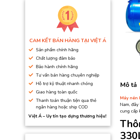
BƠM HÚT CHÂN KHÔNG
BƠM ĐỊNH LƯỢNG
MOTOR, HỘP GIẢM TỐC
MÁY TẠO KHÍ NITO
CAM KẾT BÁN HÀNG TẠI VIỆT Á
Sản phẩm chính hãng
Chất lượng đảm bảo
Bảo hành chính hãng
Tư vấn bán hàng chuyên nghiệp
Hỗ trợ kỹ thuật nhanh chóng
Mô tả
Giao hàng toàn quốc
Máy nén 
Thanh toán thuận tiện qua thẻ
Nam, đây 
ngân hàng hoặc ship COD
cung cấp 
Việt Á – Uy tín tạo dựng thương hiệu!
Thô
330