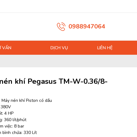
0988947064
Ư VẤN
DỊCH VỤ
LIÊN HỆ
nén khí Pegasus TM-W-0.36/8-
: Máy nén khí Piston có dầu
: 380V
t: 4 HP
: 360 lít/phút
m việc: 8 bar
 bình chứa: 330 Lít