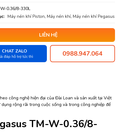
W-0.36/8-330L
c:
Máy nén khí Piston
,
Máy nén khí
,
Máy nén khí Pegasus
LIÊN HỆ
CHAT ZALO
0988.947.064
ải đáp hỗ trợ tức thì
heo công nghệ hiện đại của Đài Loan và sản xuất tại Việt
 dụng rộng rãi trong cuộc sống và trong công nghiệp để
Pegasus TM-W-0.36/8-