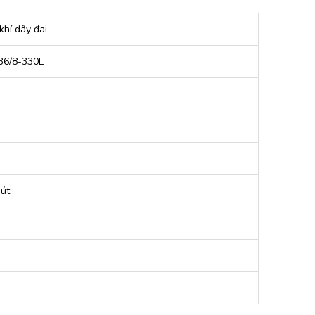
khí dây đai
36/8-330L
hút