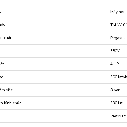
y
Máy nén 
máy
TM-W-0.
n xuất
Pegasus
380V
ất
4 HP
ng
360 lít/p
àm việc
8 bar
ch bình chứa
330 Lít
Việt Nam