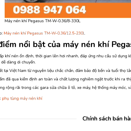
Máy nén khí Pegasus TM-W-0.36/8-330L
o:
Máy nén khí Pegasus TM-W-0.36/12.5-230L
điểm nổi bật của máy nén khí Pe
p khí nén ổn định, thời gian lên hơi nhanh, đáp ứng nhu cầu sử dụng k
 dễ dàng di chuyển.
t tại Việt Nam từ nguyên liệu chắc chắn, đảm bảo độ bền và tuổi thọ lâu
m đã qua kiểm định an toàn và chất lượng nghiêm ngặt trước khi ra thị
g rộng rãi trong các gara sửa chữa ô tô, xe máy, hệ thống máy móc, v
:
phụ tùng máy nén khí
Chính sách bán h