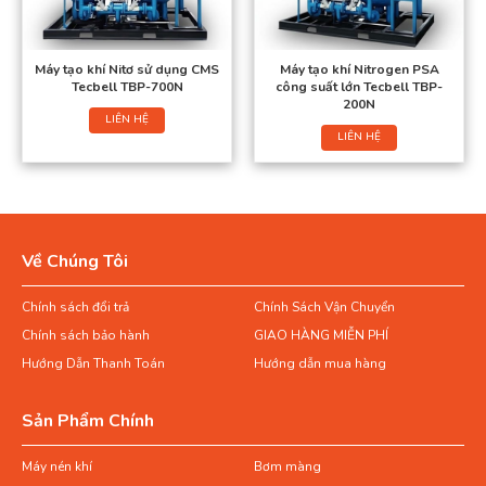
Máy tạo khí Nitơ sử dụng CMS
Máy tạo khí Nitrogen PSA
Tecbell TBP-700N
công suất lớn Tecbell TBP-
200N
LIÊN HỆ
LIÊN HỆ
Về Chúng Tôi
Chính sách đổi trả
Chính Sách Vận Chuyển
Chính sách bảo hành
GIAO HÀNG MIỄN PHÍ
Hướng Dẫn Thanh Toán
Hướng dẫn mua hàng
Sản Phẩm Chính
Máy nén khí
Bơm màng