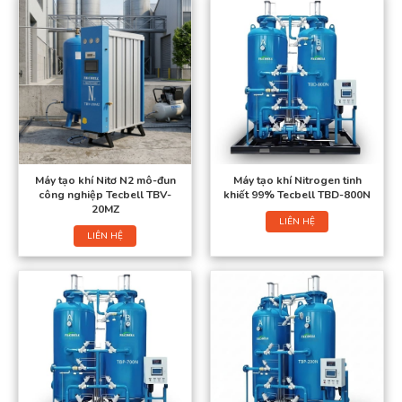
Máy tạo khí Nitơ N2 mô-đun
Máy tạo khí Nitrogen tinh
công nghiệp Tecbell TBV-
khiết 99% Tecbell TBD-800N
20MZ
LIÊN HỆ
LIÊN HỆ