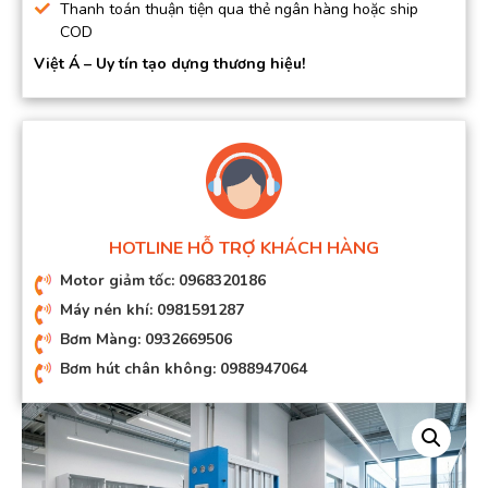
Thanh toán thuận tiện qua thẻ ngân hàng hoặc ship
COD
Việt Á – Uy tín tạo dựng thương hiệu!
HOTLINE HỖ TRỢ KHÁCH HÀNG
Motor giảm tốc: 0968320186
Máy nén khí: 0981591287
Bơm Màng: 0932669506
Bơm hút chân không: 0988947064