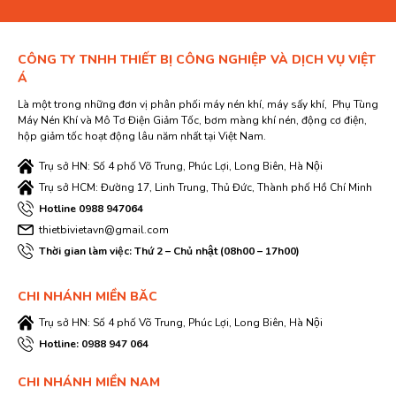
CÔNG TY TNHH THIẾT BỊ CÔNG NGHIỆP VÀ DỊCH VỤ VIỆT
Á
Là một trong những đơn vị phân phối máy nén khí, máy sấy khí, Phụ Tùng
Máy Nén Khí và Mô Tơ Điện Giảm Tốc, bơm màng khí nén, động cơ điện,
hộp giảm tốc hoạt động lâu năm nhất tại Việt Nam.
Trụ sở HN: Số 4 phố Võ Trung, Phúc Lợi, Long Biên, Hà Nội
Trụ sở HCM: Đường 17, Linh Trung, Thủ Đức, Thành phố Hồ Chí Minh
Hotline 0988 947064
thietbivietavn@gmail.com
Thời gian làm việc: Thứ 2 – Chủ nhật (08h00 – 17h00)
CHI NHÁNH MIỀN BĂC
Trụ sở HN: Số 4 phố Võ Trung, Phúc Lợi, Long Biên, Hà Nội
Hotline: 0988 947 064
CHI NHÁNH MIỀN NAM