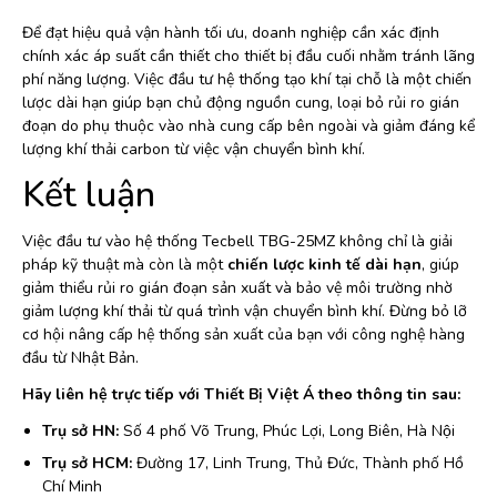
Để đạt hiệu quả vận hành tối ưu, doanh nghiệp cần xác định
chính xác áp suất cần thiết cho thiết bị đầu cuối nhằm tránh lãng
phí năng lượng. Việc đầu tư hệ thống tạo khí tại chỗ là một chiến
lược dài hạn giúp bạn chủ động nguồn cung, loại bỏ rủi ro gián
đoạn do phụ thuộc vào nhà cung cấp bên ngoài và giảm đáng kể
lượng khí thải carbon từ việc vận chuyển bình khí.
Kết luận
Việc đầu tư vào hệ thống Tecbell TBG-25MZ không chỉ là giải
pháp kỹ thuật mà còn là một
chiến lược kinh tế dài hạn
, giúp
giảm thiểu rủi ro gián đoạn sản xuất và bảo vệ môi trường nhờ
giảm lượng khí thải từ quá trình vận chuyển bình khí. Đừng bỏ lỡ
cơ hội nâng cấp hệ thống sản xuất của bạn với công nghệ hàng
đầu từ Nhật Bản.
Hãy liên hệ trực tiếp với Thiết Bị Việt Á theo thông tin sau:
Trụ sở HN:
Số 4 phố Võ Trung, Phúc Lợi, Long Biên, Hà Nội
Trụ sở HCM:
Đường 17, Linh Trung, Thủ Đức, Thành phố Hồ
Chí Minh