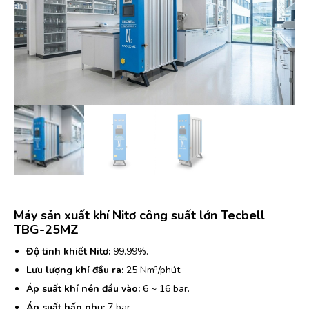
Máy sản xuất khí Nitơ công suất lớn Tecbell
TBG-25MZ
Độ tinh khiết Nitơ:
99.99%.
Lưu lượng khí đầu ra:
25 Nm³/phút.
Áp suất khí nén đầu vào:
6 ~ 16 bar.
Áp suất hấp phụ:
7 bar.