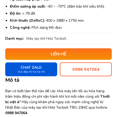
Điểm sương áp suất:
-40 ~ -70°C (đảm bảo khí siêu khô).
Độ ồn:
< 78 dB.
Kích thước (DxRxC):
400 x 1880 x 1750 mm.
Công nghệ:
PSA dạng Mô-đun.
Danh mục:
Máy tạo khí Nitơ Tecbell
LIÊN HỆ
CHAT ZALO
0988 947064
Giải đáp hỗ trợ tức thì
Mô tả
Bạn có biết làm thế nào để các nhà máy lớn tối ưu hóa hàng
trăm triệu đồng chi phí vận hành khí trơ mỗi năm cùng với
Thiết
bị việt á
? Hãy cùng khám phá ngay sức mạnh công nghệ từ
Nhật Bản của máy tạo khí Nitơ Tecbell TBG-25MZ qua hotline
0988 947064
.