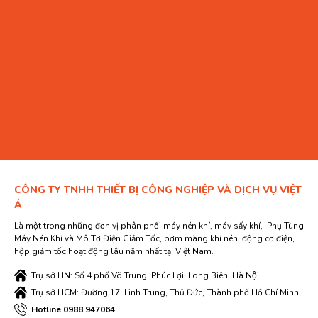
CÔNG TY TNHH THIẾT BỊ CÔNG NGHIỆP VÀ DỊCH VỤ VIỆT
Á
Là một trong những đơn vị phân phối máy nén khí, máy sấy khí, Phụ Tùng
Máy Nén Khí và Mô Tơ Điện Giảm Tốc, bơm màng khí nén, động cơ điện,
hộp giảm tốc hoạt động lâu năm nhất tại Việt Nam.
Trụ sở HN: Số 4 phố Võ Trung, Phúc Lợi, Long Biên, Hà Nội
Trụ sở HCM: Đường 17, Linh Trung, Thủ Đức, Thành phố Hồ Chí Minh
Hotline 0988 947064