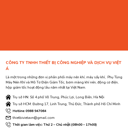
CÔNG TY TNHH THIẾT BỊ CÔNG NGHIỆP VÀ DỊCH VỤ VIỆT
Á
Là một trong những đơn vị phân phối máy nén khí, máy sấy khí, Phụ Tùng
Máy Nén Khí và Mô Tơ Điện Giảm Tốc, bơm màng khí nén, động cơ điện,
hộp giảm tốc hoạt động lâu năm nhất tại Việt Nam.
Trụ sở HN: Số 4 phố Võ Trung, Phúc Lợi, Long Biên, Hà Nội
Trụ sở HCM: Đường 17, Linh Trung, Thủ Đức, Thành phố Hồ Chí Minh
Hotline 0988 947064
thietbivietavn@gmail.com
Thời gian làm việc: Thứ 2 – Chủ nhật (08h00 – 17h00)