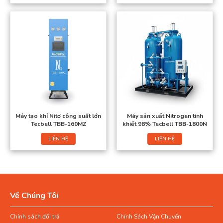
Máy tạo khí Nitơ công suất lớn
Máy sản xuất Nitrogen tinh
Tecbell TBB-160MZ
khiết 98% Tecbell TBB-1800N
LIÊN HỆ
LIÊN HỆ
Về Chúng Tôi
Chính sách đổi trả
Chính Sách Vận Chuyển