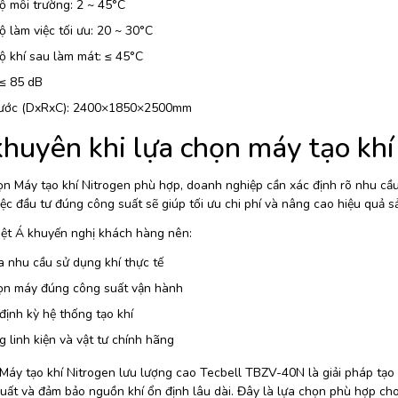
ộ môi trường: 2 ~ 45°C
ộ làm việc tối ưu: 20 ~ 30°C
ộ khí sau làm mát: ≤ 45°C
 ≤ 85 dB
hước (DxRxC): 2400×1850×2500mm
khuyên khi lựa chọn máy tạo khí
n Máy tạo khí Nitrogen phù hợp, doanh nghiệp cần xác định rõ nhu cầu l
iệc đầu tư đúng công suất sẽ giúp tối ưu chi phí và nâng cao hiệu quả s
Việt Á khuyến nghị khách hàng nên:
a nhu cầu sử dụng khí thực tế
ọn máy đúng công suất vận hành
 định kỳ hệ thống tạo khí
 linh kiện và vật tư chính hãng
Máy tạo khí Nitrogen lưu lượng cao Tecbell TBZV-40N là giải pháp tạo kh
suất và đảm bảo nguồn khí ổn định lâu dài. Đây là lựa chọn phù hợp c