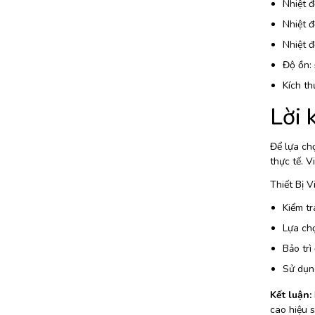
Nhiệt đ
Nhiệt đ
Nhiệt đ
Độ ồn:
Kích t
Lời 
Để lựa chọ
thực tế. V
Thiết Bị 
Kiểm tr
Lựa ch
Bảo trì
Sử dụng
Kết luận:
cao hiệu 