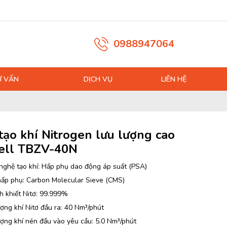
0988947064
Ư VẤN
DỊCH VỤ
LIÊN HỆ
tạo khí Nitrogen lưu lượng cao
ell TBZV-40N
nghệ tạo khí: Hấp phụ dao động áp suất (PSA)
hấp phụ: Carbon Molecular Sieve (CMS)
h khiết Nitơ: 99.999%
ợng khí Nitơ đầu ra: 40 Nm³/phút
ượng khí nén đầu vào yêu cầu: 5.0 Nm³/phút