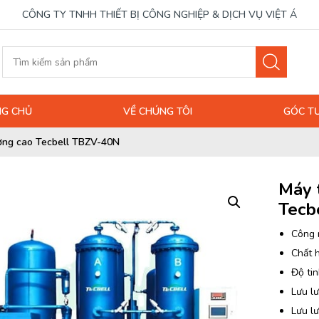
CÔNG TY TNHH THIẾT BỊ CÔNG NGHIỆP & DỊCH VỤ VIỆT Á
G CHỦ
VỀ CHÚNG TÔI
GÓC T
ượng cao Tecbell TBZV-40N
Máy 
Tecb
Công 
Chất 
Độ tin
Lưu lư
Lưu l