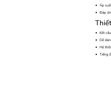
Áp suất
Đáp ứn
Thiết
Kết cấu
Dễ dàng
Hệ thố
Tiếng ồ