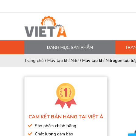
DANH MỤC SẢN PHẨM
TRAN
MÁY NÉN KHÍ
Trang chủ
/
Máy tạo khí Nitơ
/
Máy tạo khí Nitrogen lưu l
PHỤ TÙNG MÁY NÉN KHÍ
LỌC MÁY NÉN KHÍ
DẦU MÁY NÉN KHÍ
DÂY HƠI, ỐNG HƠI
MÁY SẤY KHÍ
CAM KẾT BÁN HÀNG TẠI VIỆT Á
BÌNH CHỨA KHÍ NÉN
Sản phẩm chính hãng
BƠM MÀNG KHÍ NÉN
Chất lượng đảm bảo