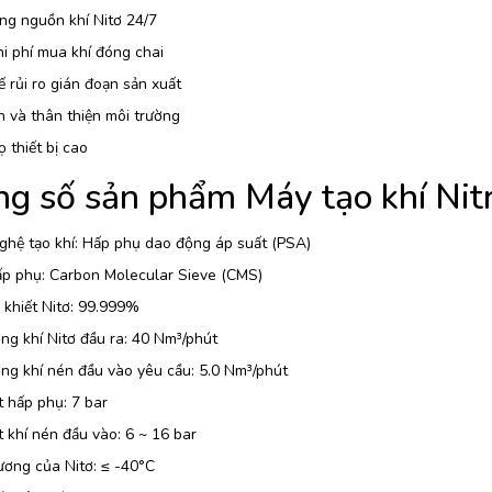
ng nguồn khí Nitơ 24/7
i phí mua khí đóng chai
 rủi ro gián đoạn sản xuất
 và thân thiện môi trường
ọ thiết bị cao
g số sản phẩm Máy tạo khí Ni
ghệ tạo khí: Hấp phụ dao động áp suất (PSA)
ấp phụ: Carbon Molecular Sieve (CMS)
 khiết Nitơ: 99.999%
ng khí Nitơ đầu ra: 40 Nm³/phút
ng khí nén đầu vào yêu cầu: 5.0 Nm³/phút
 hấp phụ: 7 bar
 khí nén đầu vào: 6 ~ 16 bar
ương của Nitơ: ≤ -40°C