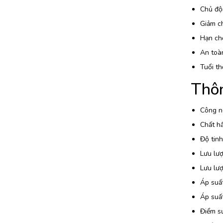
Chủ độ
Giảm ch
Hạn chế
An toàn
Tuổi th
Thôn
Công n
Chất h
Độ tinh
Lưu lượ
Lưu lượ
Áp suất
Áp suất
Điểm s