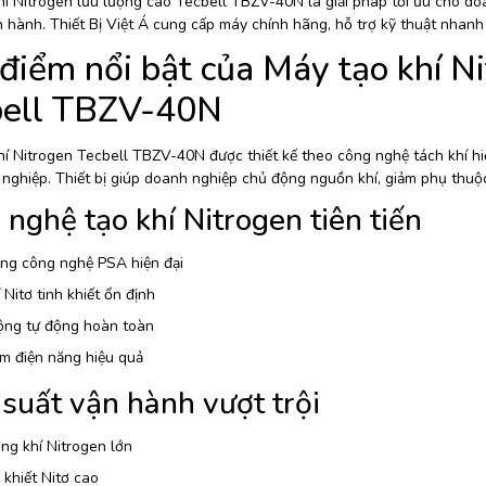
í Nitrogen lưu lượng cao Tecbell TBZV-40N là giải pháp tối ưu cho doa
ận hành. Thiết Bị Việt Á cung cấp máy chính hãng, hỗ trợ kỹ thuật nhan
điểm nổi bật của Máy tạo khí Ni
bell TBZV-40N
hí Nitrogen Tecbell TBZV-40N được thiết kế theo công nghệ tách khí hiệ
 nghiệp. Thiết bị giúp doanh nghiệp chủ động nguồn khí, giảm phụ thuộc
nghệ tạo khí Nitrogen tiên tiến
ng công nghệ PSA hiện đại
 Nitơ tinh khiết ổn định
ộng tự động hoàn toàn
ệm điện năng hiệu quả
suất vận hành vượt trội
ng khí Nitrogen lớn
 khiết Nitơ cao