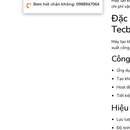
Máy tạo kh
Bơm hút chân không: 0988947064
chi phí v
Đặc 
Tec
Máy tạo k
xuất công
Công 
Ứng dụ
Tạo khí
Hoạt đ
Tiết ki
Hiệu 
Lưu lượ
Độ tinh