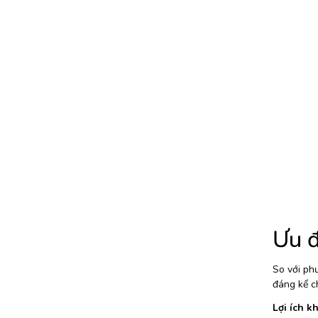
Ưu đ
So với ph
đáng kể ch
Lợi ích k