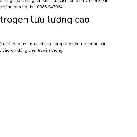
nh nghiệp cần nguồn khí Nitơ sạch, ổn định và tiết kiệm
h chóng qua hotline 0988 947064.
trogen lưu lượng cao
n đại, đáp ứng nhu cầu sử dụng Nitơ liên tục trong sản
 vào khí đóng chai truyền thống.