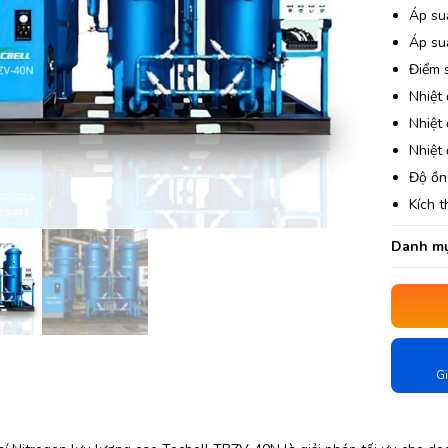
Áp su
Áp suấ
Điểm 
Nhiệt 
Nhiệt 
Nhiệt 
Độ ồn
Kích 
Danh mụ
Gi