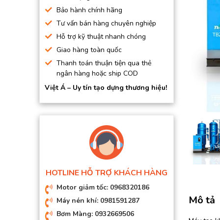
BƠM HÚT CHÂN KHÔNG
Bảo hành chính hãng
Tư vấn bán hàng chuyên nghiệp
BƠM ĐỊNH LƯỢNG
Hỗ trợ kỹ thuật nhanh chóng
MOTOR, HỘP GIẢM TỐC
Giao hàng toàn quốc
MÁY TẠO KHÍ NITO
Thanh toán thuận tiện qua thẻ
ngân hàng hoặc ship COD
Việt Á – Uy tín tạo dựng thương hiệu!
HOTLINE HỖ TRỢ KHÁCH HÀNG
Motor giảm tốc: 0968320186
Mô tả
Máy nén khí: 0981591287
Bơm Màng: 0932669506