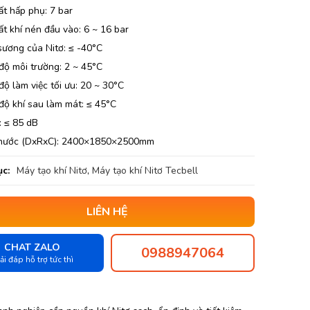
ất hấp phụ: 7 bar
t khí nén đầu vào: 6 ~ 16 bar
sương của Nitơ: ≤ -40°C
độ môi trường: 2 ~ 45°C
độ làm việc tối ưu: 20 ~ 30°C
độ khí sau làm mát: ≤ 45°C
: ≤ 85 dB
thước (DxRxC): 2400×1850×2500mm
c:
Máy tạo khí Nitơ
,
Máy tạo khí Nitơ Tecbell
LIÊN HỆ
CHAT ZALO
0988947064
ải đáp hỗ trợ tức thì