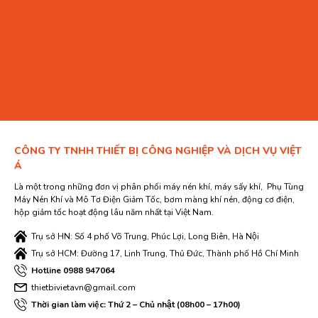
CÔNG TY TNHH THIẾT BỊ CÔNG NGHIỆP VÀ DỊCH VỤ VIỆT
Á
Là một trong những đơn vị phân phối máy nén khí, máy sấy khí, Phụ Tùng
Máy Nén Khí và Mô Tơ Điện Giảm Tốc, bơm màng khí nén, động cơ điện,
hộp giảm tốc hoạt động lâu năm nhất tại Việt Nam.
Trụ sở HN: Số 4 phố Võ Trung, Phúc Lợi, Long Biên, Hà Nội
Trụ sở HCM: Đường 17, Linh Trung, Thủ Đức, Thành phố Hồ Chí Minh
Hotline 0988 947064
thietbivietavn@gmail.com
Thời gian làm việc: Thứ 2 – Chủ nhật (08h00 – 17h00)