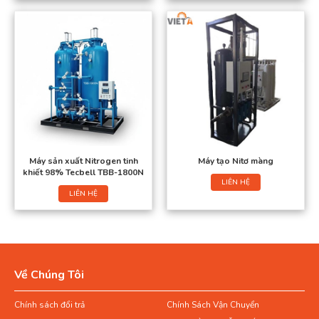
Máy sản xuất Nitrogen tinh
Máy tạo Nitơ màng
khiết 98% Tecbell TBB-1800N
LIÊN HỆ
LIÊN HỆ
Về Chúng Tôi
Chính sách đổi trả
Chính Sách Vận Chuyển