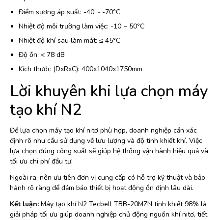
Điểm sương áp suất: -40 ~ -70°C
Nhiệt độ môi trường làm việc: -10 ~ 50°C
Nhiệt độ khí sau làm mát: ≤ 45°C
Độ ồn: < 78 dB
Kích thước (DxRxC): 400x1040x1750mm
Lời khuyên khi lựa chọn máy
tạo khí N2
Để lựa chọn máy tạo khí nitơ phù hợp, doanh nghiệp cần xác
định rõ nhu cầu sử dụng về lưu lượng và độ tinh khiết khí. Việc
lựa chọn đúng công suất sẽ giúp hệ thống vận hành hiệu quả và
tối ưu chi phí đầu tư.
Ngoài ra, nên ưu tiên đơn vị cung cấp có hỗ trợ kỹ thuật và bảo
hành rõ ràng để đảm bảo thiết bị hoạt động ổn định lâu dài.
Kết luận:
Máy tạo khí N2 Tecbell TBB-20MZN tinh khiết 98% là
giải pháp tối ưu giúp doanh nghiệp chủ động nguồn khí nitơ, tiết