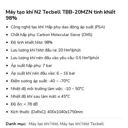
Máy tạo khí N2 Tecbell TBB-20MZN tinh khiết
98%
Công nghệ tạo khí: Hấp phụ dao động áp suất (PSA)
Chất hấp phụ: Carbon Molecular Sieve (CMS)
Độ tinh khiết Nitơ: 98%
Lưu lượng khí Nitơ đầu ra: 20 Nm³/phút
Lưu lượng khí nén đầu vào yêu cầu: 0.5 Nm³/phút
Áp suất hấp phụ: 7 bar
Áp suất khí nén đầu vào: 6 ~ 16 bar
Điểm sương áp suất: -40 ~ -70°C
Nhiệt độ môi trường làm việc: -10 ~ 50°C
Nhiệt độ khí sau làm mát: ≤ 45°C
Độ ồn: < 78 dB
Kích thước (DxRxC): 400x1040x1750mm
Danh mục:
Máy tạo khí Nitơ
,
Máy tạo khí Nitơ Tecbell