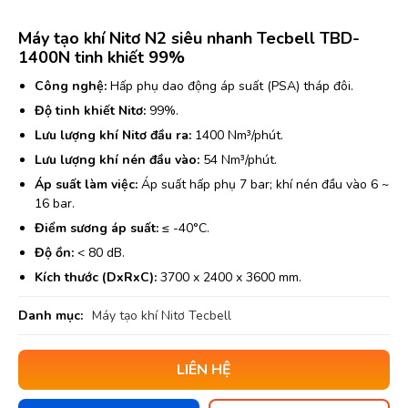
Máy tạo khí Nitơ N2 siêu nhanh Tecbell TBD-
1400N tinh khiết 99%
Công nghệ:
Hấp phụ dao động áp suất (PSA) tháp đôi.
Độ tinh khiết Nitơ:
99%.
Lưu lượng khí Nitơ đầu ra:
1400 Nm³/phút.
Lưu lượng khí nén đầu vào:
54 Nm³/phút.
Áp suất làm việc:
Áp suất hấp phụ 7 bar; khí nén đầu vào 6 ~
16 bar.
Điểm sương áp suất:
≤ -40°C.
Độ ồn:
< 80 dB.
Kích thước (DxRxC):
3700 x 2400 x 3600 mm.
Danh mục:
Máy tạo khí Nitơ Tecbell
LIÊN HỆ