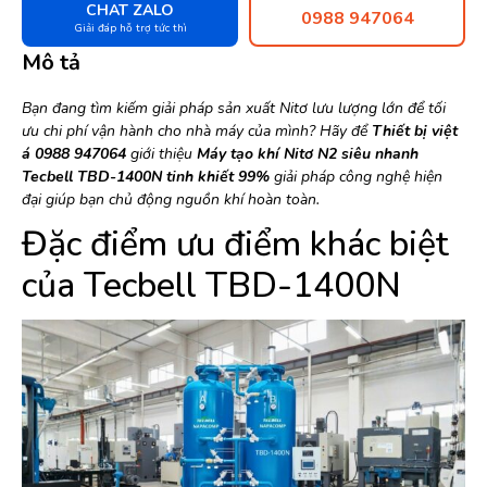
CHAT ZALO
0988 947064
Giải đáp hỗ trợ tức thì
Mô tả
Bạn đang tìm kiếm giải pháp sản xuất Nitơ lưu lượng lớn để tối
ưu chi phí vận hành cho nhà máy của mình? Hãy để
Thiết bị việt
á 0988 947064
giới thiệu
Máy tạo khí Nitơ N2 siêu nhanh
Tecbell TBD-1400N tinh khiết 99%
giải pháp công nghệ hiện
đại giúp bạn chủ động nguồn khí hoàn toàn.
Đặc điểm ưu điểm khác biệt
của Tecbell TBD-1400N