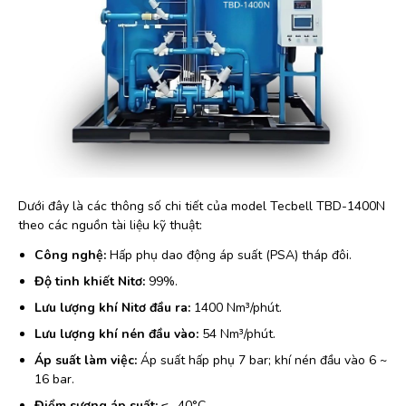
Dưới đây là các thông số chi tiết của model Tecbell TBD-1400N
theo các nguồn tài liệu kỹ thuật:
Công nghệ:
Hấp phụ dao động áp suất (PSA) tháp đôi.
Độ tinh khiết Nitơ:
99%.
Lưu lượng khí Nitơ đầu ra:
1400 Nm³/phút.
Lưu lượng khí nén đầu vào:
54 Nm³/phút.
Áp suất làm việc:
Áp suất hấp phụ 7 bar; khí nén đầu vào 6 ~
16 bar.
Điểm sương áp suất:
≤ -40°C.