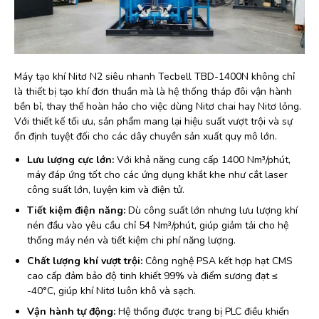
Máy tạo khí Nitơ N2 siêu nhanh Tecbell TBD-1400N không chỉ
là thiết bị tạo khí đơn thuần mà là hệ thống tháp đôi vận hành
bền bỉ, thay thế hoàn hảo cho việc dùng Nitơ chai hay Nitơ lỏng.
Với thiết kế tối ưu, sản phẩm mang lại hiệu suất vượt trội và sự
ổn định tuyệt đối cho các dây chuyền sản xuất quy mô lớn.
Lưu lượng cực lớn:
Với khả năng cung cấp 1400 Nm³/phút,
máy đáp ứng tốt cho các ứng dụng khắt khe như cắt laser
công suất lớn, luyện kim và điện tử.
Tiết kiệm điện năng:
Dù công suất lớn nhưng lưu lượng khí
nén đầu vào yêu cầu chỉ 54 Nm³/phút, giúp giảm tải cho hệ
thống máy nén và tiết kiệm chi phí năng lượng.
Chất lượng khí vượt trội:
Công nghệ PSA kết hợp hạt CMS
cao cấp đảm bảo độ tinh khiết 99% và điểm sương đạt ≤
-40°C, giúp khí Nitơ luôn khô và sạch.
Vận hành tự động:
Hệ thống được trang bị PLC điều khiển