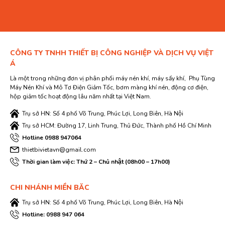
CÔNG TY TNHH THIẾT BỊ CÔNG NGHIỆP VÀ DỊCH VỤ VIỆT
Á
Là một trong những đơn vị phân phối máy nén khí, máy sấy khí, Phụ Tùng
Máy Nén Khí và Mô Tơ Điện Giảm Tốc, bơm màng khí nén, động cơ điện,
hộp giảm tốc hoạt động lâu năm nhất tại Việt Nam.
Trụ sở HN: Số 4 phố Võ Trung, Phúc Lợi, Long Biên, Hà Nội
Trụ sở HCM: Đường 17, Linh Trung, Thủ Đức, Thành phố Hồ Chí Minh
Hotline 0988 947064
thietbivietavn@gmail.com
Thời gian làm việc: Thứ 2 – Chủ nhật (08h00 – 17h00)
CHI NHÁNH MIỀN BĂC
Trụ sở HN: Số 4 phố Võ Trung, Phúc Lợi, Long Biên, Hà Nội
Hotline: 0988 947 064