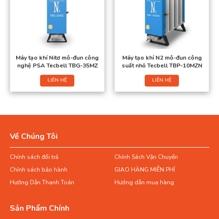
Máy tạo khí Nitơ mô-đun công
Máy tạo khí N2 mô-đun công
nghệ PSA Tecbell TBG-35MZ
suất nhỏ Tecbell TBP-10MZN
LIÊN HỆ
LIÊN HỆ
Về Chúng Tôi
Chính sách đổi trả
Chính Sách Vận Chuyển
Chính sách bảo hành
GIAO HÀNG MIỄN PHÍ
Hướng Dẫn Thanh Toán
Hướng dẫn mua hàng
Sản Phẩm Chính