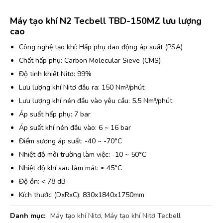
Máy tạo khí N2 Tecbell TBD-150MZ lưu lượng
cao
Công nghệ tạo khí: Hấp phụ dao động áp suất (PSA)
Chất hấp phụ: Carbon Molecular Sieve (CMS)
Độ tinh khiết Nitơ: 99%
Lưu lượng khí Nitơ đầu ra: 150 Nm³/phút
Lưu lượng khí nén đầu vào yêu cầu: 5.5 Nm³/phút
Áp suất hấp phụ: 7 bar
Áp suất khí nén đầu vào: 6 ~ 16 bar
Điểm sương áp suất: -40 ~ -70°C
Nhiệt độ môi trường làm việc: -10 ~ 50°C
Nhiệt độ khí sau làm mát: ≤ 45°C
Độ ồn: < 78 dB
Kích thước (DxRxC): 830x1840x1750mm
Danh mục:
Máy tạo khí Nitơ
,
Máy tạo khí Nitơ Tecbell