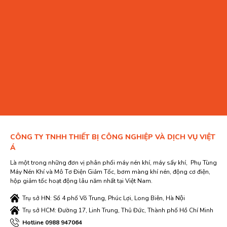
CÔNG TY TNHH THIẾT BỊ CÔNG NGHIỆP VÀ DỊCH VỤ VIỆT
Á
Là một trong những đơn vị phân phối máy nén khí, máy sấy khí, Phụ Tùng
Máy Nén Khí và Mô Tơ Điện Giảm Tốc, bơm màng khí nén, động cơ điện,
hộp giảm tốc hoạt động lâu năm nhất tại Việt Nam.
Trụ sở HN: Số 4 phố Võ Trung, Phúc Lợi, Long Biên, Hà Nội
Trụ sở HCM: Đường 17, Linh Trung, Thủ Đức, Thành phố Hồ Chí Minh
Hotline 0988 947064