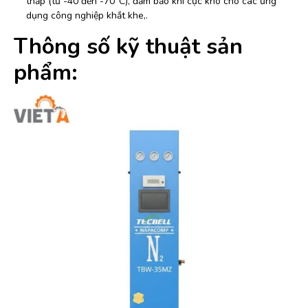
thấp (từ -40 đến -70°C), đảm bảo khí cực khô cho các ứng
dụng công nghiệp khắt khe,.
Thông số kỹ thuật sản
phẩm: