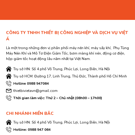
CÔNG TY TNHH THIẾT BỊ CÔNG NGHIỆP VÀ DỊCH VỤ VIỆT
Á
Là một trong những đơn vị phân phối máy nén khí, máy sấy khí, Phụ Tùng
Máy Nén Khí và Mô Tơ Điện Giảm Tốc, bơm màng khí nén, động cơ điện,
hộp giảm tốc hoạt động lâu năm nhất tại Việt Nam.
Trụ sở HN: Số 4 phố Võ Trung, Phúc Lợi, Long Biên, Hà Nội
Trụ sở HCM: Đường 17, Linh Trung, Thủ Đức, Thành phố Hồ Chí Minh
Hotline 0988 947064
thietbivietavn@gmail.com
Thời gian làm việc: Thứ 2 – Chủ nhật (08h00 – 17h00)
CHI NHÁNH MIỀN BĂC
Trụ sở HN: Số 4 phố Võ Trung, Phúc Lợi, Long Biên, Hà Nội
Hotline: 0988 947 064