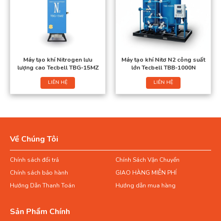
Máy tạo khí Nitrogen lưu
Máy tạo khí Nitơ N2 công suất
lượng cao Tecbell TBG-15MZ
lớn Tecbell TBB-1000N
LIÊN HỆ
LIÊN HỆ
Về Chúng Tôi
Chính sách đổi trả
Chính Sách Vận Chuyển
Chính sách bảo hành
GIAO HÀNG MIỄN PHÍ
Hướng Dẫn Thanh Toán
Hướng dẫn mua hàng
Sản Phẩm Chính