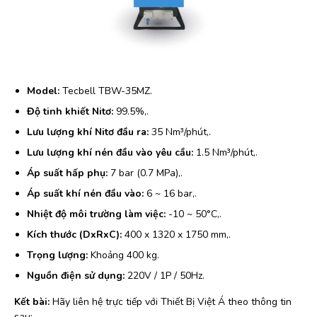
Model:
Tecbell TBW-35MZ.
Độ tinh khiết Nitơ:
99.5%,.
Lưu lượng khí Nitơ đầu ra:
35 Nm³/phút,.
Lưu lượng khí nén đầu vào yêu cầu:
1.5 Nm³/phút,.
Áp suất hấp phụ:
7 bar (0.7 MPa),.
Áp suất khí nén đầu vào:
6 ~ 16 bar,.
Nhiệt độ môi trường làm việc:
-10 ~ 50°C,.
Kích thước (DxRxC):
400 x 1320 x 1750 mm,.
Trọng lượng:
Khoảng 400 kg.
Nguồn điện sử dụng:
220V / 1P / 50Hz.
Kết bài:
Hãy liên hệ trực tiếp với Thiết Bị Việt Á theo thông tin
sau: