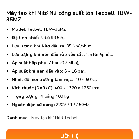
Máy tạo khí Nitơ N2 công suất lớn Tecbell TBW-
35MZ
Model:
Tecbell TBW-35MZ.
Độ tinh khiết Nitơ:
99.5%,.
Lưu lượng khí Nitơ đầu ra:
35 Nm³/phút,.
Lưu lượng khí nén đầu vào yêu cầu:
1.5 Nm³/phút,.
Áp suất hấp phụ:
7 bar (0.7 MPa),.
Áp suất khí nén đầu vào:
6 ~ 16 bar,.
Nhiệt độ môi trường làm việc:
-10 ~ 50°C,.
Kích thước (DxRxC):
400 x 1320 x 1750 mm,.
Trọng lượng:
Khoảng 400 kg.
Nguồn điện sử dụng:
220V / 1P / 50Hz.
Danh mục:
Máy tạo khí Nitơ Tecbell
LIÊN HỆ