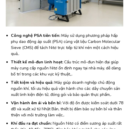
Công nghệ PSA tiên tiến:
Máy sử dụng phương pháp hấp
phụ dao động áp suất (PSA) cùng vật liệu Carbon Molecular
Sieve (CMS) để tách Nitơ trực tiếp từ khí nén một cách hiệu
quả,.
Thiết kế mô-đun linh hoạt:
Cấu trúc mô-đun hiện đại giúp
máy cung cấp nguồn Nitơ ổn định ngay tại nhà máy, dễ dàng
bố trí trong các khu vực kỹ thuật,,.
Tiết kiệm và hiệu quả:
Máy giúp doanh nghiệp chủ động
nguồn khí, tối ưu hiệu quả vận hành cho các dây chuyền sản
xuất linh kiện điện tử, đóng gói và bảo quản thực phẩm,.
Vận hành êm ái và bền bỉ:
Với độ ồn được kiểm soát dưới 78
dB và xuất xứ từ Nhật Bản, thiết bị đảm bảo sự bền bỉ và thân
thiện với môi trường làm việc,.
Khí đầu ra đạt chuẩn:
Nguồn Nitơ có điểm sương áp suất rất