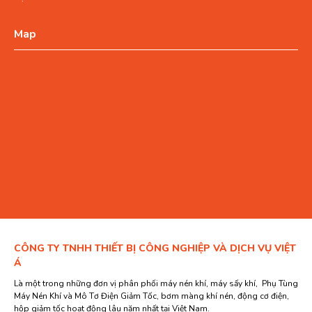
Map
CÔNG TY TNHH THIẾT BỊ CÔNG NGHIỆP VÀ DỊCH VỤ VIỆT
Á
Là một trong những đơn vị phân phối máy nén khí, máy sấy khí, Phụ Tùng
Máy Nén Khí và Mô Tơ Điện Giảm Tốc, bơm màng khí nén, động cơ điện,
hộp giảm tốc hoạt động lâu năm nhất tại Việt Nam.