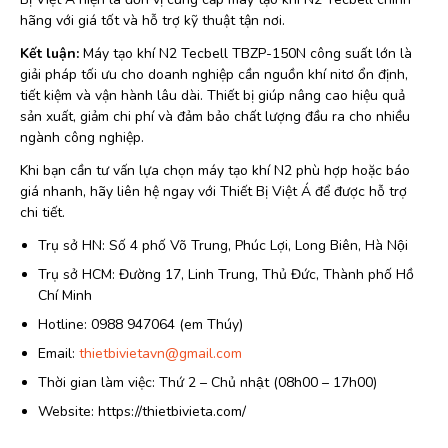
hãng với giá tốt và hỗ trợ kỹ thuật tận nơi.
Kết luận:
Máy tạo khí N2 Tecbell TBZP-150N công suất lớn là
giải pháp tối ưu cho doanh nghiệp cần nguồn khí nitơ ổn định,
tiết kiệm và vận hành lâu dài. Thiết bị giúp nâng cao hiệu quả
sản xuất, giảm chi phí và đảm bảo chất lượng đầu ra cho nhiều
ngành công nghiệp.
Khi bạn cần tư vấn lựa chọn máy tạo khí N2 phù hợp hoặc báo
giá nhanh, hãy liên hệ ngay với Thiết Bị Việt Á để được hỗ trợ
chi tiết.
Trụ sở HN: Số 4 phố Võ Trung, Phúc Lợi, Long Biên, Hà Nội
Trụ sở HCM: Đường 17, Linh Trung, Thủ Đức, Thành phố Hồ
Chí Minh
Hotline: 0988 947064 (em Thúy)
Email:
thietbivietavn@gmail.com
Thời gian làm việc: Thứ 2 – Chủ nhật (08h00 – 17h00)
Website: https://thietbivieta.com/