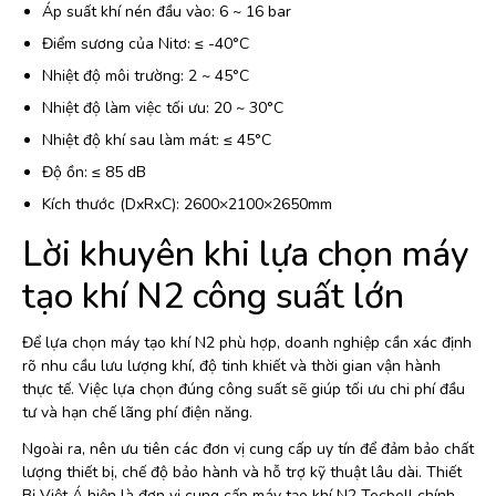
Áp suất khí nén đầu vào: 6 ~ 16 bar
Điểm sương của Nitơ: ≤ -40°C
Nhiệt độ môi trường: 2 ~ 45°C
Nhiệt độ làm việc tối ưu: 20 ~ 30°C
Nhiệt độ khí sau làm mát: ≤ 45°C
Độ ồn: ≤ 85 dB
Kích thước (DxRxC): 2600×2100×2650mm
Lời khuyên khi lựa chọn máy
tạo khí N2 công suất lớn
Để lựa chọn máy tạo khí N2 phù hợp, doanh nghiệp cần xác định
rõ nhu cầu lưu lượng khí, độ tinh khiết và thời gian vận hành
thực tế. Việc lựa chọn đúng công suất sẽ giúp tối ưu chi phí đầu
tư và hạn chế lãng phí điện năng.
Ngoài ra, nên ưu tiên các đơn vị cung cấp uy tín để đảm bảo chất
lượng thiết bị, chế độ bảo hành và hỗ trợ kỹ thuật lâu dài. Thiết
Bị Việt Á hiện là đơn vị cung cấp máy tạo khí N2 Tecbell chính