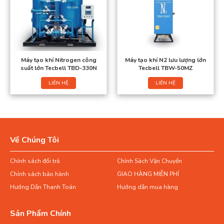
Máy tạo khí Nitrogen công
Máy tạo khí N2 lưu lượng lớn
suất lớn Tecbell TBD-330N
Tecbell TBW-50MZ
LIÊN HỆ
LIÊN HỆ
Về Chúng Tôi
Chính sách đổi trả
Chính Sách Vận Chuyển
Chính sách bảo hành
GIAO HÀNG MIỄN PHÍ
Hướng Dẫn Thanh Toán
Hướng dẫn mua hàng
Sản Phẩm Chính