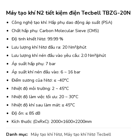
Máy tạo khí N2 tiết kiệm điện Tecbell TBZG-20N
Công nghệ tạo khí: Hấp phụ dao động áp suất (PSA)
Chất hấp phụ: Carbon Molecular Sieve (CMS)
Độ tinh khiết Nitơ: 99.99 %
Lưu lượng khí Nitơ đầu ra: 20 Nm³/phút
Lưu lượng khí nén đầu vào yêu cầu: 2.0 Nm³/phút
Áp suất hấp phụ: 7 bar
Áp suất khí nén đầu vào: 6 ~ 16 bar
Điểm sương của Nitơ: ≤ -40°C
Nhiệt độ môi trường: 2 ~ 45°C
Nhiệt độ làm việc tối ưu: 20 ~ 30°C
Nhiệt độ khí sau làm mát: ≤ 45°C
Độ ồn: ≤ 85 dB
Kích thước (DxRxC): 2000×1600×2200mm
Danh mục:
Máy tạo khí Nitơ
,
Máy tạo khí Nitơ Tecbell