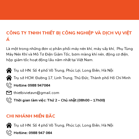
CÔNG TY TNHH THIẾT BỊ CÔNG NGHIỆP VÀ DỊCH VỤ VIỆT
Á
Là một trong những đơn vị phân phối máy nén khí, máy sấy khí, Phụ Tùng
Máy Nén Khí và Mô Tơ Điện Giảm Tốc, bơm màng khí nén, động cơ điện,
hộp giảm tốc hoạt động lâu năm nhất tại Việt Nam.
Trụ sở HN: Số 4 phố Võ Trung, Phúc Lợi, Long Biên, Hà Nội
Trụ sở HCM: Đường 17, Linh Trung, Thủ Đức, Thành phố Hồ Chí Minh
Hotline 0988 947064
thietbivietavn@gmail.com
Thời gian làm việc: Thứ 2 – Chủ nhật (08h00 – 17h00)
CHI NHÁNH MIỀN BĂC
Trụ sở HN: Số 4 phố Võ Trung, Phúc Lợi, Long Biên, Hà Nội
Hotline: 0988 947 064