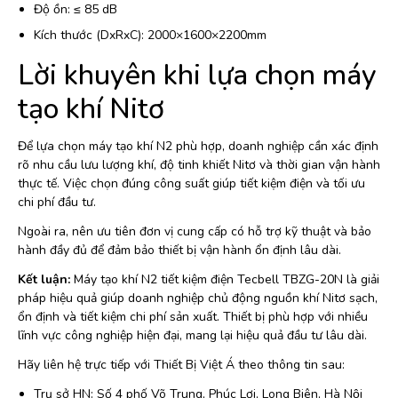
Độ ồn: ≤ 85 dB
Kích thước (DxRxC): 2000×1600×2200mm
Lời khuyên khi lựa chọn máy
tạo khí Nitơ
Để lựa chọn máy tạo khí N2 phù hợp, doanh nghiệp cần xác định
rõ nhu cầu lưu lượng khí, độ tinh khiết Nitơ và thời gian vận hành
thực tế. Việc chọn đúng công suất giúp tiết kiệm điện và tối ưu
chi phí đầu tư.
Ngoài ra, nên ưu tiên đơn vị cung cấp có hỗ trợ kỹ thuật và bảo
hành đầy đủ để đảm bảo thiết bị vận hành ổn định lâu dài.
Kết luận:
Máy tạo khí N2 tiết kiệm điện Tecbell TBZG-20N là giải
pháp hiệu quả giúp doanh nghiệp chủ động nguồn khí Nitơ sạch,
ổn định và tiết kiệm chi phí sản xuất. Thiết bị phù hợp với nhiều
lĩnh vực công nghiệp hiện đại, mang lại hiệu quả đầu tư lâu dài.
Hãy liên hệ trực tiếp với Thiết Bị Việt Á theo thông tin sau:
Trụ sở HN: Số 4 phố Võ Trung, Phúc Lợi, Long Biên, Hà Nội