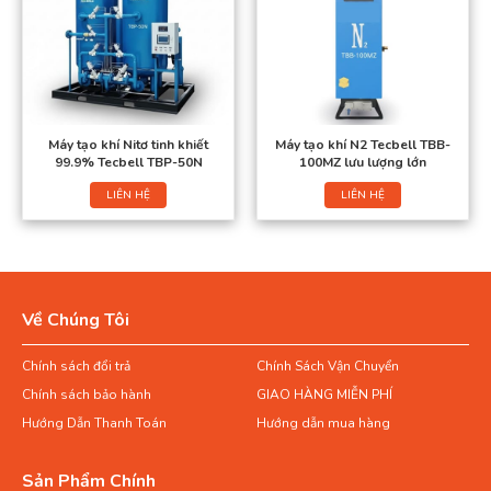
Máy tạo khí Nitơ tinh khiết
Máy tạo khí N2 Tecbell TBB-
99.9% Tecbell TBP-50N
100MZ lưu lượng lớn
LIÊN HỆ
LIÊN HỆ
Về Chúng Tôi
Chính sách đổi trả
Chính Sách Vận Chuyển
Chính sách bảo hành
GIAO HÀNG MIỄN PHÍ
Hướng Dẫn Thanh Toán
Hướng dẫn mua hàng
Sản Phẩm Chính