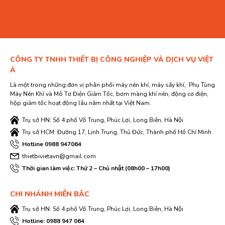
CÔNG TY TNHH THIẾT BỊ CÔNG NGHIỆP VÀ DỊCH VỤ VIỆT
Á
Là một trong những đơn vị phân phối máy nén khí, máy sấy khí, Phụ Tùng
Máy Nén Khí và Mô Tơ Điện Giảm Tốc, bơm màng khí nén, động cơ điện,
hộp giảm tốc hoạt động lâu năm nhất tại Việt Nam.
Trụ sở HN: Số 4 phố Võ Trung, Phúc Lợi, Long Biên, Hà Nội
Trụ sở HCM: Đường 17, Linh Trung, Thủ Đức, Thành phố Hồ Chí Minh
Hotline 0988 947064
thietbivietavn@gmail.com
Thời gian làm việc: Thứ 2 – Chủ nhật (08h00 – 17h00)
CHI NHÁNH MIỀN BĂC
Trụ sở HN: Số 4 phố Võ Trung, Phúc Lợi, Long Biên, Hà Nội
Hotline: 0988 947 064