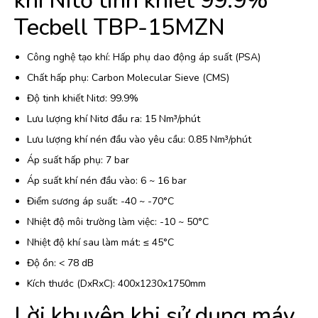
khí Nitơ tinh khiết 99.9%
Tecbell TBP-15MZN
Công nghệ tạo khí: Hấp phụ dao động áp suất (PSA)
Chất hấp phụ: Carbon Molecular Sieve (CMS)
Độ tinh khiết Nitơ: 99.9%
Lưu lượng khí Nitơ đầu ra: 15 Nm³/phút
Lưu lượng khí nén đầu vào yêu cầu: 0.85 Nm³/phút
Áp suất hấp phụ: 7 bar
Áp suất khí nén đầu vào: 6 ~ 16 bar
Điểm sương áp suất: -40 ~ -70°C
Nhiệt độ môi trường làm việc: -10 ~ 50°C
Nhiệt độ khí sau làm mát: ≤ 45°C
Độ ồn: < 78 dB
Kích thước (DxRxC): 400x1230x1750mm
Lời khuyên khi sử dụng máy