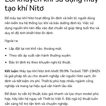
tạo khí Nitơ
Để máy tạo khí Nitơ hoạt động ổn định và bền bỉ, người dùng
nên kiểm tra hệ thống lọc khí và bảo dưỡng định kỳ. Việc sử
dụng nguồn khí nén đầu vào đạt chuẩn sẽ giúp tăng tuổi thọ và
duy trì độ tinh khiết Nitơ ổn định.
Ngoài ra:
Lắp đặt tại nơi khô ráo, thoáng mát.
Theo dõi áp suất vận hành thường xuyên.
Bảo trì định kỳ theo khuyến nghị kỹ thuật.
Kết luận:
Máy tạo khí Nitơ tinh khiết 99.9% Tecbell TBP-15MZN
là giải pháp tối ưu cho doanh nghiệp cần nguồn Nitơ sạch, ổn
định và tiết kiệm chi phí. Thiết bị phù hợp nhiều ngành công
nghiệp và mang lại hiệu quả vận hành lâu dài.
Để được tư vấn kỹ thuật, báo giá nhanh và lựa chọn model phù
hợp, hãy liên hệ ngay với Thiết bị Việt Á. Đội ngũ kỹ thuật luôn
sẵn sàng hỗ trợ tận tình và chuyên nghiệp.