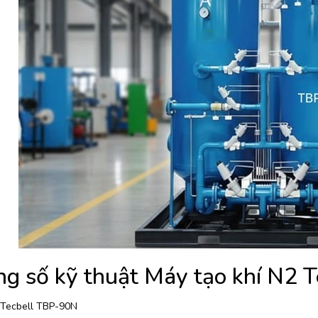
g số kỹ thuật Máy tạo khí N2 
 Tecbell TBP-90N