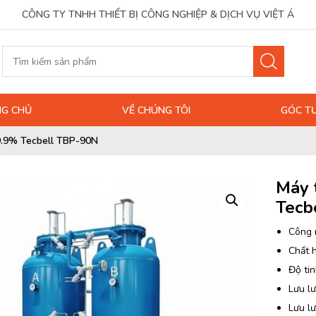
CÔNG TY TNHH THIẾT BỊ CÔNG NGHIỆP & DỊCH VỤ VIỆT Á
G CHỦ
VỀ CHÚNG TÔI
GÓC T
99.9% Tecbell TBP-90N
Máy 
Tecb
Công 
Chất 
Độ tin
Lưu lư
Lưu l