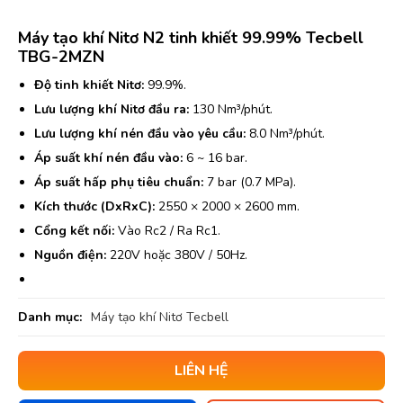
Máy tạo khí Nitơ N2 tinh khiết 99.99% Tecbell
TBG-2MZN
Độ tinh khiết Nitơ:
99.9%.
Lưu lượng khí Nitơ đầu ra:
130 Nm³/phút.
Lưu lượng khí nén đầu vào yêu cầu:
8.0 Nm³/phút.
Áp suất khí nén đầu vào:
6 ~ 16 bar.
Áp suất hấp phụ tiêu chuẩn:
7 bar (0.7 MPa).
Kích thước (DxRxC):
2550 × 2000 × 2600 mm.
Cổng kết nối:
Vào Rc2 / Ra Rc1.
Nguồn điện:
220V hoặc 380V / 50Hz.
Danh mục:
Máy tạo khí Nitơ Tecbell
LIÊN HỆ