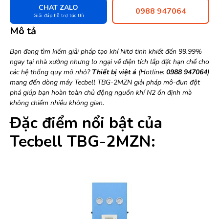
CHAT ZALO
0988 947064
Giải đáp hỗ trợ tức thì
Mô tả
Bạn đang tìm kiếm giải pháp tạo khí Nitơ tinh khiết đến 99.99%
ngay tại nhà xưởng nhưng lo ngại về diện tích lắp đặt hạn chế cho
các hệ thống quy mô nhỏ?
Thiết bị việt á
(Hotline:
0988 947064
)
mang đến dòng máy Tecbell TBG-2MZN giải pháp mô-đun đột
phá giúp bạn hoàn toàn chủ động nguồn khí N2 ổn định mà
không chiếm nhiều không gian.
Đặc điểm nổi bật của
Tecbell TBG-2MZN: