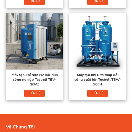
LIÊN HỆ
LIÊN HỆ
Máy tạo khí Nitơ N2 mô-đun
Máy tạo khí Nitơ tháp đôi
công nghiệp Tecbell TBV-
công suất lớn Tecbell TBW-
20MZ
100N
LIÊN HỆ
LIÊN HỆ
Về Chúng Tôi