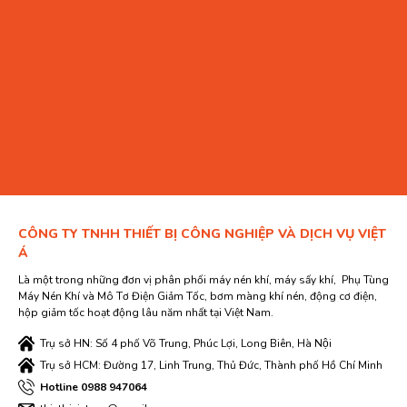
CÔNG TY TNHH THIẾT BỊ CÔNG NGHIỆP VÀ DỊCH VỤ VIỆT
Á
Là một trong những đơn vị phân phối máy nén khí, máy sấy khí, Phụ Tùng
Máy Nén Khí và Mô Tơ Điện Giảm Tốc, bơm màng khí nén, động cơ điện,
hộp giảm tốc hoạt động lâu năm nhất tại Việt Nam.
Trụ sở HN: Số 4 phố Võ Trung, Phúc Lợi, Long Biên, Hà Nội
Trụ sở HCM: Đường 17, Linh Trung, Thủ Đức, Thành phố Hồ Chí Minh
Hotline 0988 947064