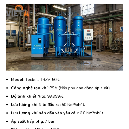
Model:
Tecbell TBZV-50N.
Công nghệ tạo khí:
PSA (Hấp phụ dao động áp suất).
Độ tinh khiết Nitơ:
99.999%.
Lưu lượng khí Nitơ đầu ra:
50 Nm³/phút.
Lưu lượng khí nén đầu vào yêu cầu:
6.0 Nm³/phút.
Áp suất hấp phụ:
7 bar.