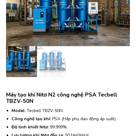
Máy tạo khí Nitơ N2 công nghệ PSA Tecbell
TBZV-50N
Model:
Tecbell TBZV-50N.
Công nghệ tạo khí:
PSA (Hấp phụ dao động áp suất).
Độ tinh khiết Nitơ:
99.999%.
Lưu lượng khí Nitơ đầu ra:
50 Nm³/phút.