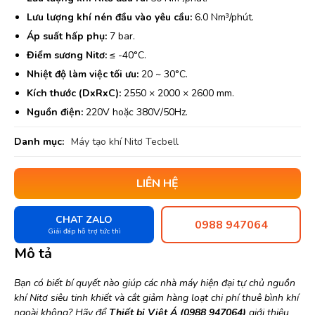
Lưu lượng khí nén đầu vào yêu cầu:
6.0 Nm³/phút.
Áp suất hấp phụ:
7 bar.
Điểm sương Nitơ:
≤ -40°C.
Nhiệt độ làm việc tối ưu:
20 ~ 30°C.
Kích thước (DxRxC):
2550 × 2000 × 2600 mm.
Nguồn điện:
220V hoặc 380V/50Hz.
Danh mục:
Máy tạo khí Nitơ Tecbell
LIÊN HỆ
CHAT ZALO
0988 947064
Giải đáp hỗ trợ tức thì
Mô tả
Bạn có biết bí quyết nào giúp các nhà máy hiện đại tự chủ nguồn
khí Nitơ siêu tinh khiết và cắt giảm hàng loạt chi phí thuê bình khí
ngoài không? Hãy để
Thiết bị Việt Á (0988 947064)
giới thiệu