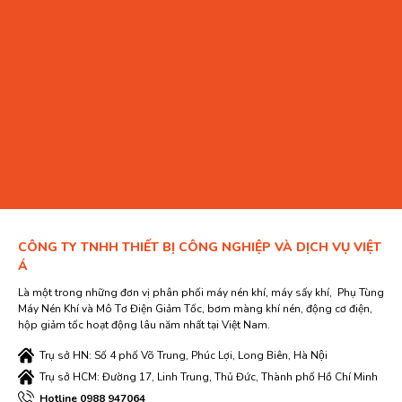
CÔNG TY TNHH THIẾT BỊ CÔNG NGHIỆP VÀ DỊCH VỤ VIỆT
Á
Là một trong những đơn vị phân phối máy nén khí, máy sấy khí, Phụ Tùng
Máy Nén Khí và Mô Tơ Điện Giảm Tốc, bơm màng khí nén, động cơ điện,
hộp giảm tốc hoạt động lâu năm nhất tại Việt Nam.
Trụ sở HN: Số 4 phố Võ Trung, Phúc Lợi, Long Biên, Hà Nội
Trụ sở HCM: Đường 17, Linh Trung, Thủ Đức, Thành phố Hồ Chí Minh
Hotline 0988 947064