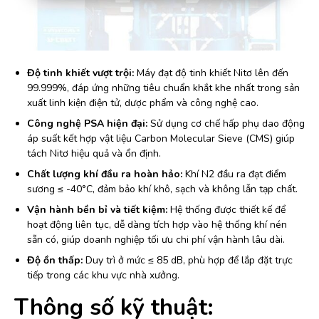
Độ tinh khiết vượt trội:
Máy đạt độ tinh khiết Nitơ lên đến
99.999%, đáp ứng những tiêu chuẩn khắt khe nhất trong sản
xuất linh kiện điện tử, dược phẩm và công nghệ cao.
Công nghệ PSA hiện đại:
Sử dụng cơ chế hấp phụ dao động
áp suất kết hợp vật liệu Carbon Molecular Sieve (CMS) giúp
tách Nitơ hiệu quả và ổn định.
Chất lượng khí đầu ra hoàn hảo:
Khí N2 đầu ra đạt điểm
sương ≤ -40°C, đảm bảo khí khô, sạch và không lẫn tạp chất.
Vận hành bền bỉ và tiết kiệm:
Hệ thống được thiết kế để
hoạt động liên tục, dễ dàng tích hợp vào hệ thống khí nén
sẵn có, giúp doanh nghiệp tối ưu chi phí vận hành lâu dài.
Độ ồn thấp:
Duy trì ở mức ≤ 85 dB, phù hợp để lắp đặt trực
tiếp trong các khu vực nhà xưởng.
Thông số kỹ thuật: