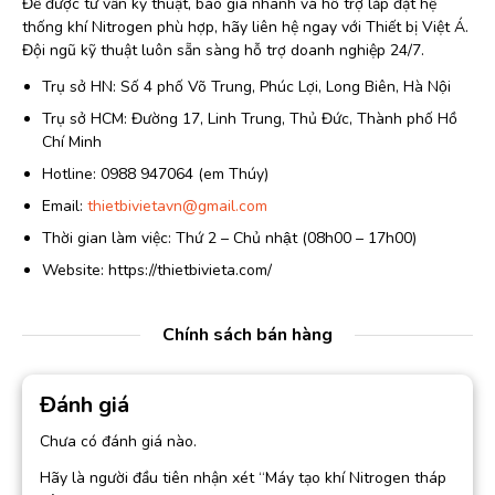
Để được tư vấn kỹ thuật, báo giá nhanh và hỗ trợ lắp đặt hệ
thống khí Nitrogen phù hợp, hãy liên hệ ngay với Thiết bị Việt Á.
Đội ngũ kỹ thuật luôn sẵn sàng hỗ trợ doanh nghiệp 24/7.
Trụ sở HN: Số 4 phố Võ Trung, Phúc Lợi, Long Biên, Hà Nội
Trụ sở HCM: Đường 17, Linh Trung, Thủ Đức, Thành phố Hồ
Chí Minh
Hotline: 0988 947064 (em Thúy)
Email:
thietbivietavn@gmail.com
Thời gian làm việc: Thứ 2 – Chủ nhật (08h00 – 17h00)
Website: https://thietbivieta.com/
Chính sách bán hàng
Đánh giá
Chưa có đánh giá nào.
Hãy là người đầu tiên nhận xét “Máy tạo khí Nitrogen tháp