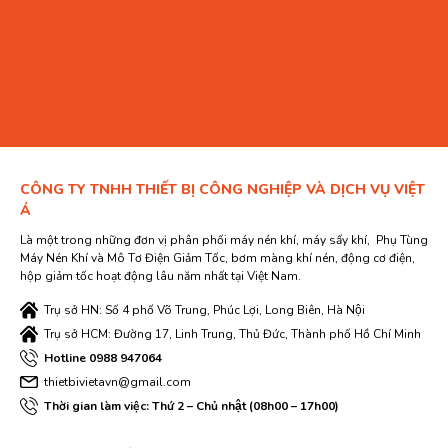
CÔNG TY TNHH THIẾT BỊ CÔNG NGHIỆP VÀ DỊCH VỤ VIỆT
Á
Là một trong những đơn vị phân phối máy nén khí, máy sấy khí, Phụ Tùng
Máy Nén Khí và Mô Tơ Điện Giảm Tốc, bơm màng khí nén, động cơ điện,
hộp giảm tốc hoạt động lâu năm nhất tại Việt Nam.
Trụ sở HN: Số 4 phố Võ Trung, Phúc Lợi, Long Biên, Hà Nội
Trụ sở HCM: Đường 17, Linh Trung, Thủ Đức, Thành phố Hồ Chí Minh
Hotline 0988 947064
thietbivietavn@gmail.com
Thời gian làm việc: Thứ 2 – Chủ nhật (08h00 – 17h00)