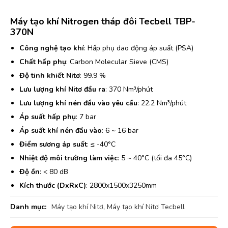
Máy tạo khí Nitrogen tháp đôi Tecbell TBP-
370N
Công nghệ tạo khí
: Hấp phụ dao động áp suất (PSA)
Chất hấp phụ
: Carbon Molecular Sieve (CMS)
Độ tinh khiết Nitơ
: 99.9 %
Lưu lượng khí Nitơ đầu ra
: 370 Nm³/phút
Lưu lượng khí nén đầu vào yêu cầu
: 22.2 Nm³/phút
Áp suất hấp phụ
: 7 bar
Áp suất khí nén đầu vào
: 6 ~ 16 bar
Điểm sương áp suất
: ≤ -40°C
Nhiệt độ môi trường làm việc
: 5 ~ 40°C (tối đa 45°C)
Độ ồn
: < 80 dB
Kích thước (DxRxC)
: 2800x1500x3250mm
Danh mục:
Máy tạo khí Nitơ
,
Máy tạo khí Nitơ Tecbell