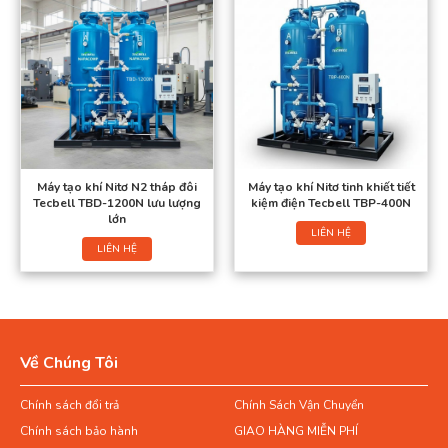
Máy tạo khí Nitơ N2 tháp đôi
Máy tạo khí Nitơ tinh khiết tiết
Tecbell TBD-1200N lưu lượng
kiệm điện Tecbell TBP-400N
lớn
LIÊN HỆ
LIÊN HỆ
Về Chúng Tôi
Chính sách đổi trả
Chính Sách Vận Chuyển
Chính sách bảo hành
GIAO HÀNG MIỄN PHÍ