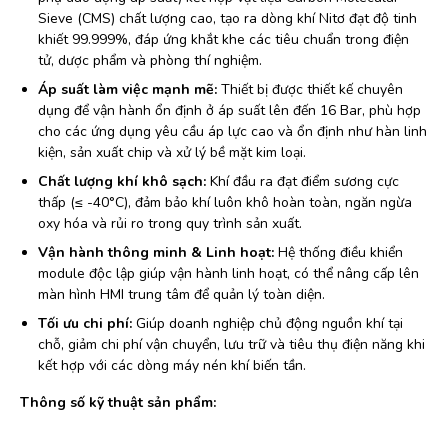
Sieve (CMS) chất lượng cao, tạo ra dòng khí Nitơ đạt độ tinh
khiết 99.999%, đáp ứng khắt khe các tiêu chuẩn trong điện
tử, dược phẩm và phòng thí nghiệm.
Áp suất làm việc mạnh mẽ:
Thiết bị được thiết kế chuyên
dụng để vận hành ổn định ở áp suất lên đến 16 Bar, phù hợp
cho các ứng dụng yêu cầu áp lực cao và ổn định như hàn linh
kiện, sản xuất chip và xử lý bề mặt kim loại.
Chất lượng khí khô sạch:
Khí đầu ra đạt điểm sương cực
thấp (≤ -40°C), đảm bảo khí luôn khô hoàn toàn, ngăn ngừa
oxy hóa và rủi ro trong quy trình sản xuất.
Vận hành thông minh & Linh hoạt:
Hệ thống điều khiển
module độc lập giúp vận hành linh hoạt, có thể nâng cấp lên
màn hình HMI trung tâm để quản lý toàn diện.
Tối ưu chi phí:
Giúp doanh nghiệp chủ động nguồn khí tại
chỗ, giảm chi phí vận chuyển, lưu trữ và tiêu thụ điện năng khi
kết hợp với các dòng máy nén khí biến tần.
Thông số kỹ thuật sản phẩm: