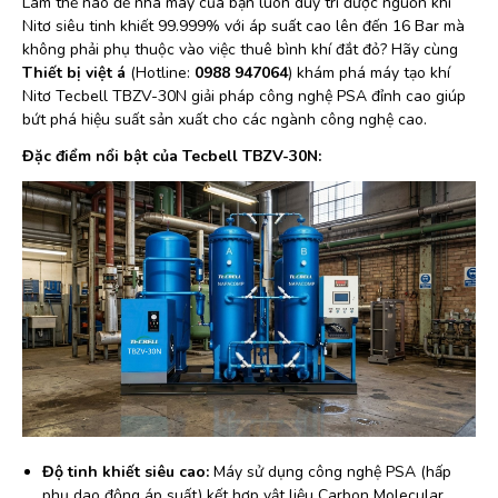
Làm thế nào để nhà máy của bạn luôn duy trì được nguồn khí
Nitơ siêu tinh khiết 99.999% với áp suất cao lên đến 16 Bar mà
không phải phụ thuộc vào việc thuê bình khí đắt đỏ? Hãy cùng
Thiết bị việt á
(Hotline:
0988 947064
) khám phá máy tạo khí
Nitơ Tecbell TBZV-30N giải pháp công nghệ PSA đỉnh cao giúp
bứt phá hiệu suất sản xuất cho các ngành công nghệ cao.
Đặc điểm nổi bật của Tecbell TBZV-30N:
Độ tinh khiết siêu cao:
Máy sử dụng công nghệ PSA (hấp
phụ dao động áp suất) kết hợp vật liệu Carbon Molecular