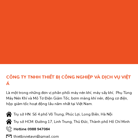
CÔNG TY TNHH THIẾT BỊ CÔNG NGHIỆP VÀ DỊCH VỤ VIỆT
Á
Là một trong những đơn vị phân phối máy nén khí, máy sấy khí, Phụ Tùng
Máy Nén Khí và Mô Tơ Điện Giảm Tốc, bơm màng khí nén, động cơ điện,
hộp giảm tốc hoạt động lâu năm nhất tại Việt Nam.
Trụ sở HN: Số 4 phố Võ Trung, Phúc Lợi, Long Biên, Hà Nội
Trụ sở HCM: Đường 17, Linh Trung, Thủ Đức, Thành phố Hồ Chí Minh
Hotline 0988 947064
thietbivietavn@gmail.com