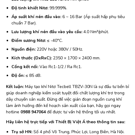
Độ tinh khiết Nitơ:
99.999%.
Áp suất khí nén đầu vào:
6 ~ 16 Bar (Áp suất hấp phụ tiêu
chuẩn 7 Bar).
Lưu lượng khí nén đầu vào yêu cầu:
4.0 Nm³/phút.
Điểm sương Nitơ:
≤ -40°C.
Nguồn điện:
220V hoặc 380V / 50Hz.
Kích thước (DxRxC):
2350 × 1700 × 2400 mm.
Cổng kết nối:
Vào Rc1-1/2 / Ra Rc1.
Độ ồn:
≤ 85 dB.
Kết luận:
Máy tạo khí Nitơ Tecbell TBZV-30N là sự đầu tư bền bỉ
giúp doanh nghiệp kiểm soát tuyệt đối chất lượng khí trơ trong
dây chuyền sản xuất. Đừng để việc gián đoạn nguồn cung khí
làm ảnh hưởng đến kế hoạch sản xuất của bạn, hãy gọi ngay
hotline
0988 947064
để được tư vấn hệ thống tối ưu nhất.
Hãy liên hệ trực tiếp với Thiết Bị Việt Á theo thông tin sau:
Trụ sở HN:
Số 4 phố Võ Trung, Phúc Lợi, Long Biên, Hà Nội.