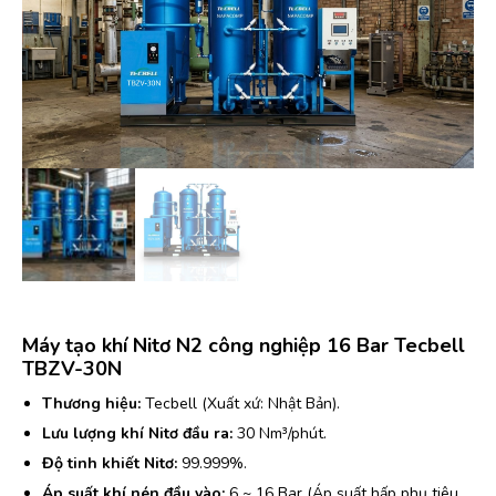
Máy tạo khí Nitơ N2 công nghiệp 16 Bar Tecbell
TBZV-30N
Thương hiệu:
Tecbell (Xuất xứ: Nhật Bản).
Lưu lượng khí Nitơ đầu ra:
30 Nm³/phút.
Độ tinh khiết Nitơ:
99.999%.
Áp suất khí nén đầu vào:
6 ~ 16 Bar (Áp suất hấp phụ tiêu