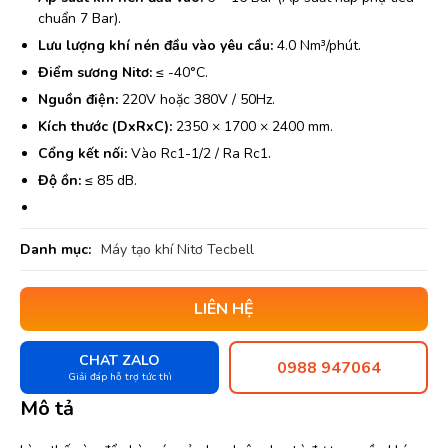
chuẩn 7 Bar).
Lưu lượng khí nén đầu vào yêu cầu:
4.0 Nm³/phút.
Điểm sương Nitơ:
≤ -40°C.
Nguồn điện:
220V hoặc 380V / 50Hz.
Kích thước (DxRxC):
2350 × 1700 × 2400 mm.
Cổng kết nối:
Vào Rc1-1/2 / Ra Rc1.
Độ ồn:
≤ 85 dB.
Danh mục:
Máy tạo khí Nitơ Tecbell
LIÊN HỆ
CHAT ZALO
0988 947064
Giải đáp hỗ trợ tức thì
Mô tả