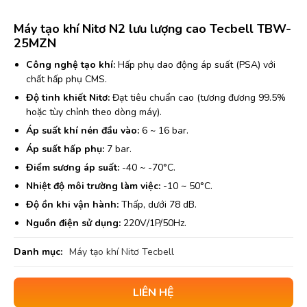
Máy tạo khí Nitơ N2 lưu lượng cao Tecbell TBW-
25MZN
Công nghệ tạo khí:
Hấp phụ dao động áp suất (PSA) với
chất hấp phụ CMS.
Độ tinh khiết Nitơ:
Đạt tiêu chuẩn cao (tương đương 99.5%
hoặc tùy chỉnh theo dòng máy).
Áp suất khí nén đầu vào:
6 ~ 16 bar.
Áp suất hấp phụ:
7 bar.
Điểm sương áp suất:
-40 ~ -70°C.
Nhiệt độ môi trường làm việc:
-10 ~ 50°C.
Độ ồn khi vận hành:
Thấp, dưới 78 dB.
Nguồn điện sử dụng:
220V/1P/50Hz.
Danh mục:
Máy tạo khí Nitơ Tecbell
LIÊN HỆ