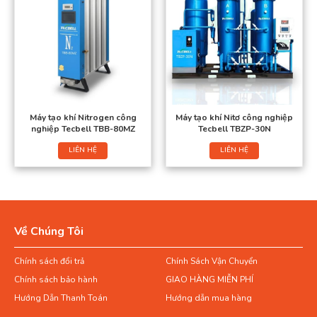
Máy tạo khí Nitrogen công
Máy tạo khí Nitơ công nghiệp
nghiệp Tecbell TBB-80MZ
Tecbell TBZP-30N
LIÊN HỆ
LIÊN HỆ
Về Chúng Tôi
Chính sách đổi trả
Chính Sách Vận Chuyển
Chính sách bảo hành
GIAO HÀNG MIỄN PHÍ
Hướng Dẫn Thanh Toán
Hướng dẫn mua hàng