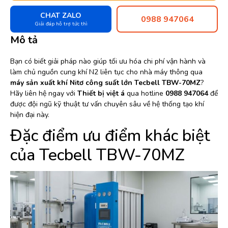
CHAT ZALO
0988 947064
Giải đáp hỗ trợ tức thì
Mô tả
Bạn có biết giải pháp nào giúp tối ưu hóa chi phí vận hành và
làm chủ nguồn cung khí N2 liên tục cho nhà máy thông qua
máy sản xuất khí Nitơ công suất lớn Tecbell TBW-70MZ
?
Hãy liên hệ ngay với
Thiết bị việt á
qua hotline
0988 947064
để
được đội ngũ kỹ thuật tư vấn chuyên sâu về hệ thống tạo khí
hiện đại này.
Đặc điểm ưu điểm khác biệt
của Tecbell TBW-70MZ