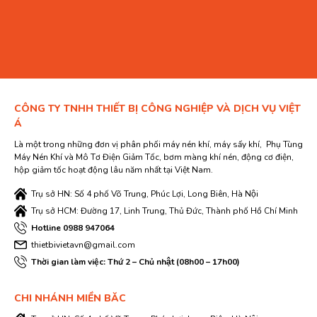
CÔNG TY TNHH THIẾT BỊ CÔNG NGHIỆP VÀ DỊCH VỤ VIỆT
Á
Là một trong những đơn vị phân phối máy nén khí, máy sấy khí, Phụ Tùng
Máy Nén Khí và Mô Tơ Điện Giảm Tốc, bơm màng khí nén, động cơ điện,
hộp giảm tốc hoạt động lâu năm nhất tại Việt Nam.
Trụ sở HN: Số 4 phố Võ Trung, Phúc Lợi, Long Biên, Hà Nội
Trụ sở HCM: Đường 17, Linh Trung, Thủ Đức, Thành phố Hồ Chí Minh
Hotline 0988 947064
thietbivietavn@gmail.com
Thời gian làm việc: Thứ 2 – Chủ nhật (08h00 – 17h00)
CHI NHÁNH MIỀN BĂC