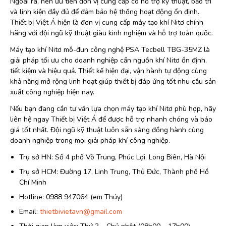
Ngoài ra, nên ưu tiên đơn vị cung cấp có hỗ trợ kỹ thuật, bảo trì
và linh kiện đầy đủ để đảm bảo hệ thống hoạt động ổn định.
Thiết bị Việt Á hiện là đơn vị cung cấp máy tạo khí Nitơ chính
hãng với đội ngũ kỹ thuật giàu kinh nghiệm và hỗ trợ toàn quốc.
Máy tạo khí Nitơ mô-đun công nghệ PSA Tecbell TBG-35MZ là
giải pháp tối ưu cho doanh nghiệp cần nguồn khí Nitơ ổn định,
tiết kiệm và hiệu quả. Thiết kế hiện đại, vận hành tự động cùng
khả năng mở rộng linh hoạt giúp thiết bị đáp ứng tốt nhu cầu sản
xuất công nghiệp hiện nay.
Nếu bạn đang cần tư vấn lựa chọn máy tạo khí Nitơ phù hợp, hãy
liên hệ ngay Thiết bị Việt Á để được hỗ trợ nhanh chóng và báo
giá tốt nhất. Đội ngũ kỹ thuật luôn sẵn sàng đồng hành cùng
doanh nghiệp trong mọi giải pháp khí công nghiệp.
Trụ sở HN: Số 4 phố Võ Trung, Phúc Lợi, Long Biên, Hà Nội
Trụ sở HCM: Đường 17, Linh Trung, Thủ Đức, Thành phố Hồ
Chí Minh
Hotline: 0988 947064 (em Thúy)
Email:
thietbivietavn@gmail.com