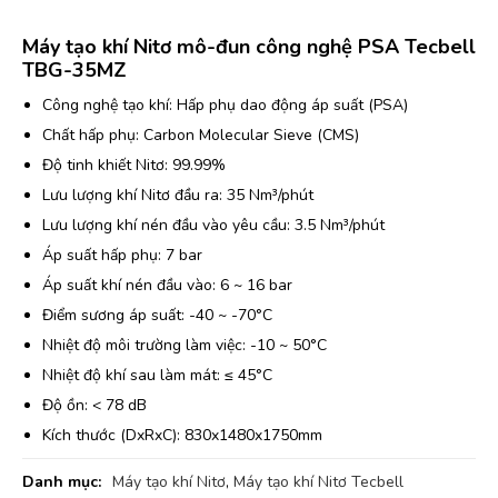
Máy tạo khí Nitơ mô-đun công nghệ PSA Tecbell
TBG-35MZ
Công nghệ tạo khí: Hấp phụ dao động áp suất (PSA)
Chất hấp phụ: Carbon Molecular Sieve (CMS)
Độ tinh khiết Nitơ: 99.99%
Lưu lượng khí Nitơ đầu ra: 35 Nm³/phút
Lưu lượng khí nén đầu vào yêu cầu: 3.5 Nm³/phút
Áp suất hấp phụ: 7 bar
Áp suất khí nén đầu vào: 6 ~ 16 bar
Điểm sương áp suất: -40 ~ -70°C
Nhiệt độ môi trường làm việc: -10 ~ 50°C
Nhiệt độ khí sau làm mát: ≤ 45°C
Độ ồn: < 78 dB
Kích thước (DxRxC): 830x1480x1750mm
Danh mục:
Máy tạo khí Nitơ
,
Máy tạo khí Nitơ Tecbell