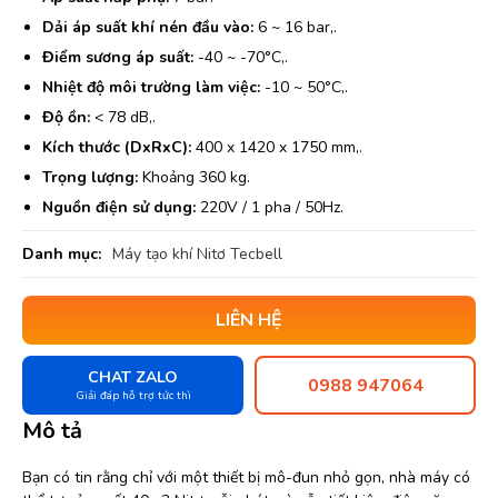
Dải áp suất khí nén đầu vào:
6 ~ 16 bar,.
Điểm sương áp suất:
-40 ~ -70°C,.
Nhiệt độ môi trường làm việc:
-10 ~ 50°C,.
Độ ồn:
< 78 dB,.
Kích thước (DxRxC):
400 x 1420 x 1750 mm,.
Trọng lượng:
Khoảng 360 kg.
Nguồn điện sử dụng:
220V / 1 pha / 50Hz.
Danh mục:
Máy tạo khí Nitơ Tecbell
LIÊN HỆ
CHAT ZALO
0988 947064
Giải đáp hỗ trợ tức thì
Mô tả
Bạn có tin rằng chỉ với một thiết bị mô-đun nhỏ gọn, nhà máy có