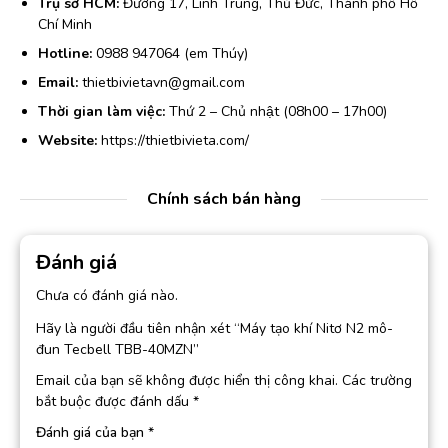
Trụ sở HCM:
Đường 17, Linh Trung, Thủ Đức, Thành phố Hồ
Chí Minh
Hotline:
0988 947064 (em Thúy)
Email:
thietbivietavn@gmail.com
Thời gian làm việc:
Thứ 2 – Chủ nhật (08h00 – 17h00)
Website:
https://thietbivieta.com/
Chính sách bán hàng
Đánh giá
Chưa có đánh giá nào.
Hãy là người đầu tiên nhận xét “Máy tạo khí Nitơ N2 mô-
đun Tecbell TBB-40MZN”
Email của bạn sẽ không được hiển thị công khai.
Các trường
bắt buộc được đánh dấu
*
Đánh giá của bạn
*