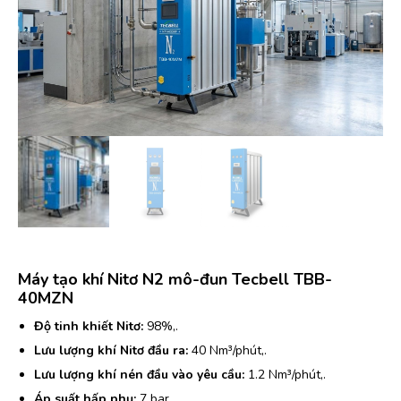
Máy tạo khí Nitơ N2 mô-đun Tecbell TBB-
40MZN
Độ tinh khiết Nitơ:
98%,.
Lưu lượng khí Nitơ đầu ra:
40 Nm³/phút,.
Lưu lượng khí nén đầu vào yêu cầu:
1.2 Nm³/phút,.
Áp suất hấp phụ:
7 bar.