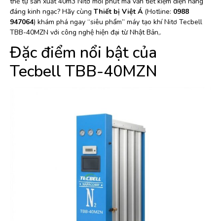
thể tự sản xuất 40m3 Nitơ mỗi phút mà vẫn tiết kiệm điện năng
đáng kinh ngạc? Hãy cùng
Thiết bị Việt Á
(Hotline:
0988
947064
) khám phá ngay “siêu phẩm” máy tạo khí Nitơ Tecbell
TBB-40MZN với công nghệ hiện đại từ Nhật Bản,.
Đặc điểm nổi bật của
Tecbell TBB-40MZN