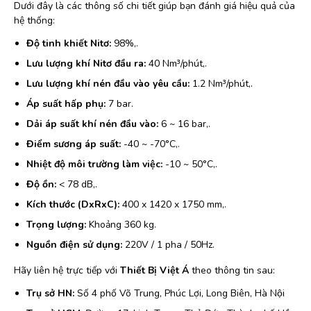
Dưới đây là các thông số chi tiết giúp bạn đánh giá hiệu quả của
hệ thống:
Độ tinh khiết Nitơ:
98%,.
Lưu lượng khí Nitơ đầu ra:
40 Nm³/phút,.
Lưu lượng khí nén đầu vào yêu cầu:
1.2 Nm³/phút,.
Áp suất hấp phụ:
7 bar.
Dải áp suất khí nén đầu vào:
6 ~ 16 bar,.
Điểm sương áp suất:
-40 ~ -70°C,.
Nhiệt độ môi trường làm việc:
-10 ~ 50°C,.
Độ ồn:
< 78 dB,.
Kích thước (DxRxC):
400 x 1420 x 1750 mm,.
Trọng lượng:
Khoảng 360 kg.
Nguồn điện sử dụng:
220V / 1 pha / 50Hz.
Hãy liên hệ trực tiếp với
Thiết Bị Việt Á
theo thông tin sau:
Trụ sở HN:
Số 4 phố Võ Trung, Phúc Lợi, Long Biên, Hà Nội