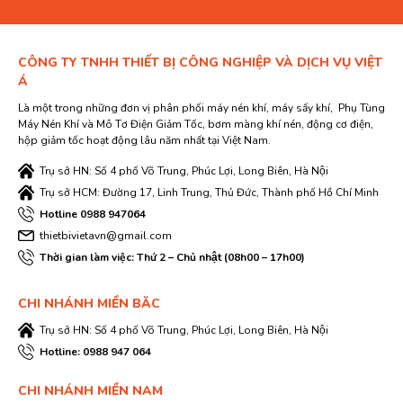
CÔNG TY TNHH THIẾT BỊ CÔNG NGHIỆP VÀ DỊCH VỤ VIỆT
Á
Là một trong những đơn vị phân phối máy nén khí, máy sấy khí, Phụ Tùng
Máy Nén Khí và Mô Tơ Điện Giảm Tốc, bơm màng khí nén, động cơ điện,
hộp giảm tốc hoạt động lâu năm nhất tại Việt Nam.
Trụ sở HN: Số 4 phố Võ Trung, Phúc Lợi, Long Biên, Hà Nội
Trụ sở HCM: Đường 17, Linh Trung, Thủ Đức, Thành phố Hồ Chí Minh
Hotline 0988 947064
thietbivietavn@gmail.com
Thời gian làm việc: Thứ 2 – Chủ nhật (08h00 – 17h00)
CHI NHÁNH MIỀN BĂC
Trụ sở HN: Số 4 phố Võ Trung, Phúc Lợi, Long Biên, Hà Nội
Hotline: 0988 947 064
CHI NHÁNH MIỀN NAM