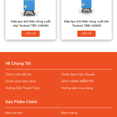
Máy tạo khí Nitơ công suất
Máy tạo khí Nitơ công suất lớn
nhỏ Tecbell TBV-10MZN
Tecbell TBB-160MZ
LIÊN HỆ
LIÊN HỆ
Về Chúng Tôi
Chính sách đổi trả
Chính Sách Vận Chuyển
Chính sách bảo hành
GIAO HÀNG MIỄN PHÍ
Hướng Dẫn Thanh Toán
Hướng dẫn mua hàng
Sản Phẩm Chính
Máy nén khí
Bơm màng