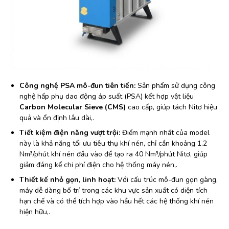
Công nghệ PSA mô-đun tiên tiến:
Sản phẩm sử dụng công
nghệ hấp phụ dao động áp suất (PSA) kết hợp vật liệu
Carbon Molecular Sieve (CMS)
cao cấp, giúp tách Nitơ hiệu
quả và ổn định lâu dài,.
Tiết kiệm điện năng vượt trội:
Điểm mạnh nhất của model
này là khả năng tối ưu tiêu thụ khí nén, chỉ cần khoảng 1.2
Nm³/phút khí nén đầu vào để tạo ra 40 Nm³/phút Nitơ, giúp
giảm đáng kể chi phí điện cho hệ thống máy nén,.
Thiết kế nhỏ gọn, linh hoạt:
Với cấu trúc mô-đun gọn gàng,
máy dễ dàng bố trí trong các khu vực sản xuất có diện tích
hạn chế và có thể tích hợp vào hầu hết các hệ thống khí nén
hiện hữu,.