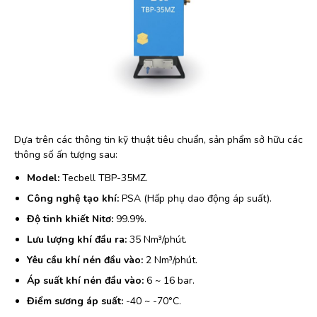
Dựa trên các thông tin kỹ thuật tiêu chuẩn, sản phẩm sở hữu các
thông số ấn tượng sau:
Model:
Tecbell TBP-35MZ.
Công nghệ tạo khí:
PSA (Hấp phụ dao động áp suất).
Độ tinh khiết Nitơ:
99.9%.
Lưu lượng khí đầu ra:
35 Nm³/phút.
Yêu cầu khí nén đầu vào:
2 Nm³/phút.
Áp suất khí nén đầu vào:
6 ~ 16 bar.
Điểm sương áp suất:
-40 ~ -70°C.