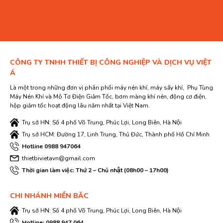
CÔNG TY TNHH THIẾT BỊ CÔNG NGHIỆP VÀ DỊCH VỤ VIỆT
Á
Là một trong những đơn vị phân phối máy nén khí, máy sấy khí, Phụ Tùng
Máy Nén Khí và Mô Tơ Điện Giảm Tốc, bơm màng khí nén, động cơ điện,
hộp giảm tốc hoạt động lâu năm nhất tại Việt Nam.
Trụ sở HN: Số 4 phố Võ Trung, Phúc Lợi, Long Biên, Hà Nội
Trụ sở HCM: Đường 17, Linh Trung, Thủ Đức, Thành phố Hồ Chí Minh
Hotline 0988 947064
thietbivietavn@gmail.com
Thời gian làm việc: Thứ 2 – Chủ nhật (08h00 – 17h00)
CHI NHÁNH MIỀN BĂC
Trụ sở HN: Số 4 phố Võ Trung, Phúc Lợi, Long Biên, Hà Nội
Hotline: 0988 947 064