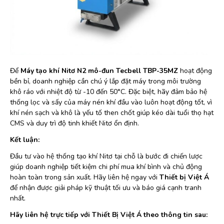
Để
Máy tạo khí Nitơ N2 mô-đun Tecbell TBP-35MZ
hoạt động
bền bỉ, doanh nghiệp cần chú ý lắp đặt máy trong môi trường
khô ráo với nhiệt độ từ -10 đến 50°C. Đặc biệt, hãy đảm bảo hệ
thống lọc và sấy của máy nén khí đầu vào luôn hoạt động tốt, vì
khí nén sạch và khô là yếu tố then chốt giúp kéo dài tuổi thọ hạt
CMS và duy trì độ tinh khiết Nitơ ổn định.
Kết luận:
Đầu tư vào hệ thống tạo khí Nitơ tại chỗ là bước đi chiến lược
giúp doanh nghiệp tiết kiệm chi phí mua khí bình và chủ động
hoàn toàn trong sản xuất. Hãy liên hệ ngay với
Thiết bị Việt Á
để nhận được giải pháp kỹ thuật tối ưu và báo giá cạnh tranh
nhất.
Hãy liên hệ trực tiếp với Thiết Bị Việt Á theo thông tin sau: