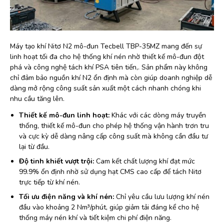
Máy tạo khí Nitơ N2 mô-đun Tecbell TBP-35MZ mang đến sự
linh hoạt tối đa cho hệ thống khí nén nhờ thiết kế mô-đun đột
phá và công nghệ tách khí PSA tiên tiến,. Sản phẩm này không
chỉ đảm bảo nguồn khí N2 ổn định mà còn giúp doanh nghiệp dễ
dàng mở rộng công suất sản xuất một cách nhanh chóng khi
nhu cầu tăng lên.
Thiết kế mô-đun linh hoạt:
Khác với các dòng máy truyền
thống, thiết kế mô-đun cho phép hệ thống vận hành trơn tru
và cực kỳ dễ dàng nâng cấp công suất mà không cần đầu tư
lại từ đầu.
Độ tinh khiết vượt trội:
Cam kết chất lượng khí đạt mức
99.9% ổn định nhờ sử dụng hạt CMS cao cấp để tách Nitơ
trực tiếp từ khí nén.
Tối ưu điện năng và khí nén:
Chỉ yêu cầu lưu lượng khí nén
đầu vào khoảng 2 Nm³/phút, giúp giảm tải đáng kể cho hệ
thống máy nén khí và tiết kiệm chi phí điện năng.