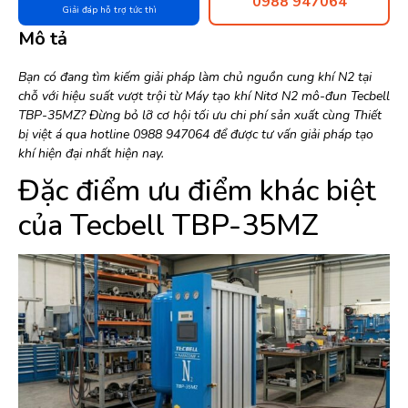
0988 947064
Giải đáp hỗ trợ tức thì
Mô tả
Bạn có đang tìm kiếm giải pháp làm chủ nguồn cung khí N2 tại
chỗ với hiệu suất vượt trội từ Máy tạo khí Nitơ N2 mô-đun Tecbell
TBP-35MZ? Đừng bỏ lỡ cơ hội tối ưu chi phí sản xuất cùng Thiết
bị việt á qua hotline 0988 947064 để được tư vấn giải pháp tạo
khí hiện đại nhất hiện nay.
Đặc điểm ưu điểm khác biệt
của Tecbell TBP-35MZ