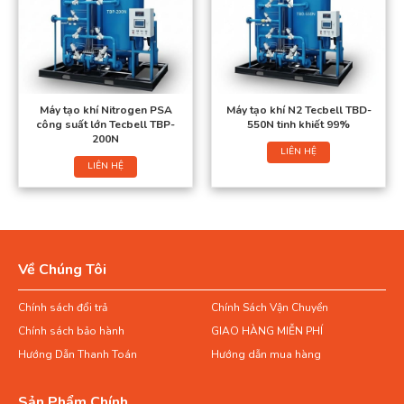
Máy tạo khí Nitrogen PSA
Máy tạo khí N2 Tecbell TBD-
công suất lớn Tecbell TBP-
550N tinh khiết 99%
200N
LIÊN HỆ
LIÊN HỆ
Về Chúng Tôi
Chính sách đổi trả
Chính Sách Vận Chuyển
Chính sách bảo hành
GIAO HÀNG MIỄN PHÍ
Hướng Dẫn Thanh Toán
Hướng dẫn mua hàng
Sản Phẩm Chính