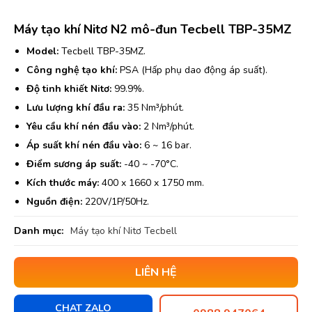
Máy tạo khí Nitơ N2 mô-đun Tecbell TBP-35MZ
Model:
Tecbell TBP-35MZ.
Công nghệ tạo khí:
PSA (Hấp phụ dao động áp suất).
Độ tinh khiết Nitơ:
99.9%.
Lưu lượng khí đầu ra:
35 Nm³/phút.
Yêu cầu khí nén đầu vào:
2 Nm³/phút.
Áp suất khí nén đầu vào:
6 ~ 16 bar.
Điểm sương áp suất:
-40 ~ -70°C.
Kích thước máy:
400 x 1660 x 1750 mm.
Nguồn điện:
220V/1P/50Hz.
Danh mục:
Máy tạo khí Nitơ Tecbell
LIÊN HỆ
CHAT ZALO