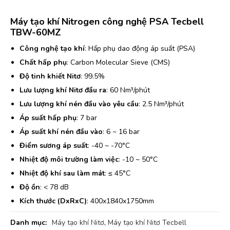
Máy tạo khí Nitrogen công nghệ PSA Tecbell
TBW-60MZ
Công nghệ tạo khí
: Hấp phụ dao động áp suất (PSA)
Chất hấp phụ
: Carbon Molecular Sieve (CMS)
Độ tinh khiết Nitơ
: 99.5%
Lưu lượng khí Nitơ đầu ra
: 60 Nm³/phút
Lưu lượng khí nén đầu vào yêu cầu
: 2.5 Nm³/phút
Áp suất hấp phụ
: 7 bar
Áp suất khí nén đầu vào
: 6 ~ 16 bar
Điểm sương áp suất
: -40 ~ -70°C
Nhiệt độ môi trường làm việc
: -10 ~ 50°C
Nhiệt độ khí sau làm mát
: ≤ 45°C
Độ ồn
: < 78 dB
Kích thước (DxRxC)
: 400x1840x1750mm
Danh mục:
Máy tạo khí Nitơ
,
Máy tạo khí Nitơ Tecbell