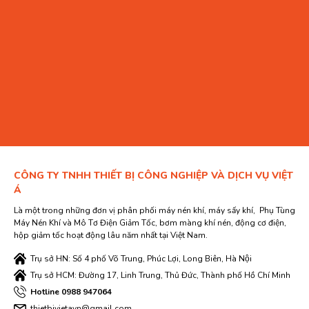
CÔNG TY TNHH THIẾT BỊ CÔNG NGHIỆP VÀ DỊCH VỤ VIỆT
Á
Là một trong những đơn vị phân phối máy nén khí, máy sấy khí, Phụ Tùng
Máy Nén Khí và Mô Tơ Điện Giảm Tốc, bơm màng khí nén, động cơ điện,
hộp giảm tốc hoạt động lâu năm nhất tại Việt Nam.
Trụ sở HN: Số 4 phố Võ Trung, Phúc Lợi, Long Biên, Hà Nội
Trụ sở HCM: Đường 17, Linh Trung, Thủ Đức, Thành phố Hồ Chí Minh
Hotline 0988 947064
thietbivietavn@gmail.com