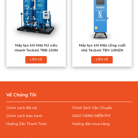
Máy tạo khí Nitơ N2 siêu
Máy tạo khí Nitơ công suất
nhanh Tecbell TBB-150N
nhỏ Tecbell TBV-10MZN
LIÊN HỆ
LIÊN HỆ
Về Chúng Tôi
Chính sách đổi trả
Chính Sách Vận Chuyển
Chính sách bảo hành
GIAO HÀNG MIỄN PHÍ
Hướng Dẫn Thanh Toán
Hướng dẫn mua hàng