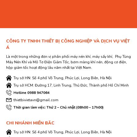
CÔNG TY TNHH THIẾT BỊ CÔNG NGHIỆP VÀ DỊCH VỤ VIỆT
Á
Là một trong những đơn vị phân phối máy nén khí, máy sấy khí, Phụ Tùng
Máy Nén Khí và Mô Tơ Điện Giảm Tốc, bơm màng khí nén, động cơ điện,
hộp giảm tốc hoạt động lâu năm nhất tại Việt Nam.
Trụ sở HN: Số 4 phố Võ Trung, Phúc Lợi, Long Biên, Hà Nội
Trụ sở HCM: Đường 17, Linh Trung, Thủ Đức, Thành phố Hồ Chí Minh
Hotline 0988 947064
thietbivietavn@gmail.com
Thời gian làm việc: Thứ 2 – Chủ nhật (08h00 – 17h00)
CHI NHÁNH MIỀN BĂC
Trụ sở HN: Số 4 phố Võ Trung, Phúc Lợi, Long Biên, Hà Nội