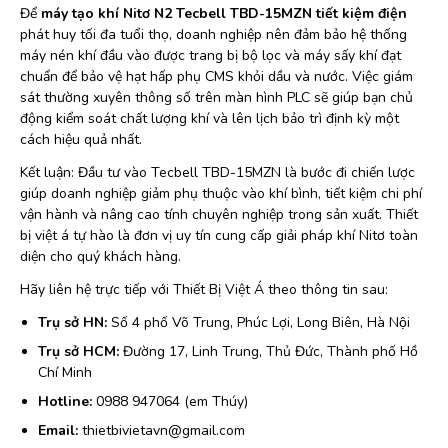
Để
máy tạo khí Nitơ N2 Tecbell TBD-15MZN tiết kiệm điện
phát huy tối đa tuổi thọ, doanh nghiệp nên đảm bảo hệ thống
máy nén khí đầu vào được trang bị bộ lọc và máy sấy khí đạt
chuẩn để bảo vệ hạt hấp phụ CMS khỏi dầu và nước. Việc giám
sát thường xuyên thông số trên màn hình PLC sẽ giúp bạn chủ
động kiểm soát chất lượng khí và lên lịch bảo trì định kỳ một
cách hiệu quả nhất.
Kết luận: Đầu tư vào Tecbell TBD-15MZN là bước đi chiến lược
giúp doanh nghiệp giảm phụ thuộc vào khí bình, tiết kiệm chi phí
vận hành và nâng cao tính chuyên nghiệp trong sản xuất. Thiết
bị việt á tự hào là đơn vị uy tín cung cấp giải pháp khí Nitơ toàn
diện cho quý khách hàng.
Hãy liên hệ trực tiếp với Thiết Bị Việt Á theo thông tin sau:
Trụ sở HN:
Số 4 phố Võ Trung, Phúc Lợi, Long Biên, Hà Nội
Trụ sở HCM:
Đường 17, Linh Trung, Thủ Đức, Thành phố Hồ
Chí Minh
Hotline:
0988 947064 (em Thúy)
Email:
thietbivietavn@gmail.com