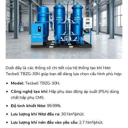
Dưới đây là các thông số chi tiết của hệ thống tạo khí Nitơ
Tecbell TBZG-30N giúp bạn dễ dàng lựa chọn cấu hình phù hợp:
Model:
Tecbell TBZG-30N.
Công nghệ tạo khí:
Hấp phụ dao động áp suất (PSA) dùng
chất hấp phụ CMS.
Độ tinh khiết Nitơ:
99.99%.
Lưu lượng khí Nitơ đầu ra:
30 Nm³/phút.
Lưu lượng khí nén đầu vào yêu cầu:
2.7 Nm³/phút.