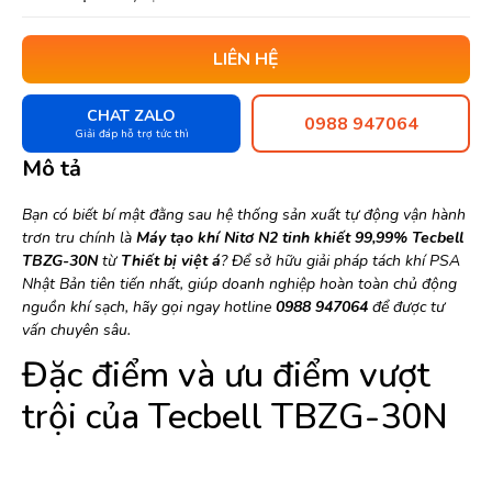
LIÊN HỆ
CHAT ZALO
0988 947064
Giải đáp hỗ trợ tức thì
Mô tả
Bạn có biết bí mật đằng sau hệ thống sản xuất tự động vận hành
trơn tru chính là
Máy tạo khí Nitơ N2 tinh khiết 99,99% Tecbell
TBZG-30N
từ
Thiết bị việt á
? Để sở hữu giải pháp tách khí PSA
Nhật Bản tiên tiến nhất, giúp doanh nghiệp hoàn toàn chủ động
nguồn khí sạch, hãy gọi ngay hotline
0988 947064
để được tư
vấn chuyên sâu.
Đặc điểm và ưu điểm vượt
trội của Tecbell TBZG-30N