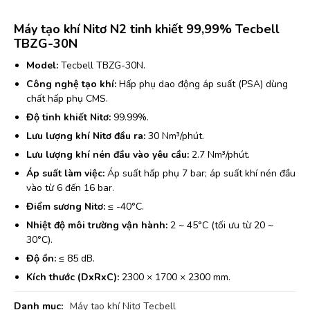
Máy tạo khí Nitơ N2 tinh khiết 99,99% Tecbell
TBZG-30N
Model:
Tecbell TBZG-30N.
Công nghệ tạo khí:
Hấp phụ dao động áp suất (PSA) dùng
chất hấp phụ CMS.
Độ tinh khiết Nitơ:
99.99%.
Lưu lượng khí Nitơ đầu ra:
30 Nm³/phút.
Lưu lượng khí nén đầu vào yêu cầu:
2.7 Nm³/phút.
Áp suất làm việc:
Áp suất hấp phụ 7 bar; áp suất khí nén đầu
vào từ 6 đến 16 bar.
Điểm sương Nitơ:
≤ -40°C.
Nhiệt độ môi trường vận hành:
2 ~ 45°C (tối ưu từ 20 ~
30°C).
Độ ồn:
≤ 85 dB.
Kích thước (DxRxC):
2300 × 1700 × 2300 mm.
Danh mục:
Máy tạo khí Nitơ Tecbell