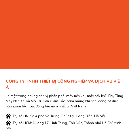
CÔNG TY TNHH THIẾT BỊ CÔNG NGHIỆP VÀ DỊCH VỤ VIỆT
Á
Là một trong những đơn vị phân phối máy nén khí, máy sấy khí, Phụ Tùng
Máy Nén Khí và Mô Tơ Điện Giảm Tốc, bơm màng khí nén, động cơ điện,
hộp giảm tốc hoạt động lâu năm nhất tại Việt Nam.
Trụ sở HN: Số 4 phố Võ Trung, Phúc Lợi, Long Biên, Hà Nội
Trụ sở HCM: Đường 17, Linh Trung, Thủ Đức, Thành phố Hồ Chí Minh