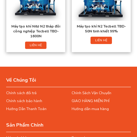
Máy tạo khí Nitơ N2 tháp đôi
Máy tạo khí N2 Tecbell TBD-
công nghiệp Tecbell TBD-
50N tinh khiết 99%
1600N
LIÊN HỆ
LIÊN HỆ
Về Chúng Tôi
Chính sách đổi trả
Chính Sách Vận Chuyển
Chính sách bảo hành
GIAO HÀNG MIỄN PHÍ
Hướng Dẫn Thanh Toán
Hướng dẫn mua hàng
Sản Phẩm Chính