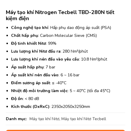
Máy tạo khí Nitrogen Tecbell TBD-280N tiết
kiệm điện
Công nghệ tạo khí
: Hấp phụ dao động áp suất (PSA)
Chất hấp phụ
: Carbon Molecular Sieve (CMS)
Độ tinh khiết Nitơ
: 99%
Lưu lượng khí Nitơ đầu ra
: 280 Nm³/phút
Lưu lượng khí nén đầu vào yêu cầu
: 10.8 Nm³/phút
Áp suất hấp phụ
: 7 bar
Áp suất khí nén đầu vào
: 6 ~ 16 bar
Điểm sương áp suất
: ≤ -40°C
Nhiệt độ môi trường làm việc
: 5 ~ 40°C (tối đa 45°C)
Độ ồn
: < 80 dB
Kích thước (DxRxC)
: 2350x2050x3250mm
Danh mục:
Máy tạo khí Nitơ
,
Máy tạo khí Nitơ Tecbell