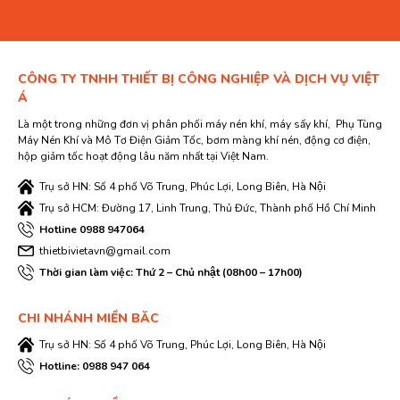
CÔNG TY TNHH THIẾT BỊ CÔNG NGHIỆP VÀ DỊCH VỤ VIỆT
Á
Là một trong những đơn vị phân phối máy nén khí, máy sấy khí, Phụ Tùng
Máy Nén Khí và Mô Tơ Điện Giảm Tốc, bơm màng khí nén, động cơ điện,
hộp giảm tốc hoạt động lâu năm nhất tại Việt Nam.
Trụ sở HN: Số 4 phố Võ Trung, Phúc Lợi, Long Biên, Hà Nội
Trụ sở HCM: Đường 17, Linh Trung, Thủ Đức, Thành phố Hồ Chí Minh
Hotline 0988 947064
thietbivietavn@gmail.com
Thời gian làm việc: Thứ 2 – Chủ nhật (08h00 – 17h00)
CHI NHÁNH MIỀN BĂC
Trụ sở HN: Số 4 phố Võ Trung, Phúc Lợi, Long Biên, Hà Nội
Hotline: 0988 947 064