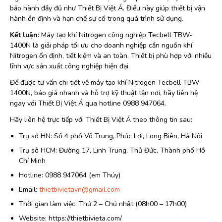
bảo hành đầy đủ như Thiết Bị Việt Á. Điều này giúp thiết bị vận
hành ổn định và hạn chế sự cố trong quá trình sử dụng.
Kết luận:
Máy tạo khí Nitrogen công nghiệp Tecbell TBW-
1400N là giải pháp tối ưu cho doanh nghiệp cần nguồn khí
Nitrogen ổn định, tiết kiệm và an toàn. Thiết bị phù hợp với nhiều
lĩnh vực sản xuất công nghiệp hiện đại.
Để được tư vấn chi tiết về máy tạo khí Nitrogen Tecbell TBW-
1400N, báo giá nhanh và hỗ trợ kỹ thuật tận nơi, hãy liên hệ
ngay với Thiết Bị Việt Á qua hotline 0988 947064.
Hãy liên hệ trực tiếp với Thiết Bị Việt Á theo thông tin sau:
Trụ sở HN: Số 4 phố Võ Trung, Phúc Lợi, Long Biên, Hà Nội
Trụ sở HCM: Đường 17, Linh Trung, Thủ Đức, Thành phố Hồ
Chí Minh
Hotline: 0988 947064 (em Thúy)
Email:
thietbivietavn@gmail.com
Thời gian làm việc: Thứ 2 – Chủ nhật (08h00 – 17h00)
Website: https://thietbivieta.com/