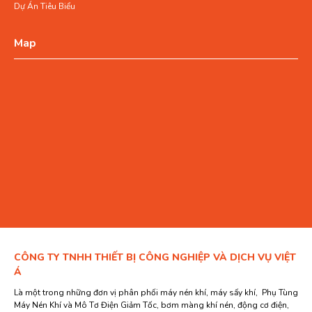
Dự Án Tiêu Biểu
Map
CÔNG TY TNHH THIẾT BỊ CÔNG NGHIỆP VÀ DỊCH VỤ VIỆT
Á
Là một trong những đơn vị phân phối máy nén khí, máy sấy khí, Phụ Tùng
Máy Nén Khí và Mô Tơ Điện Giảm Tốc, bơm màng khí nén, động cơ điện,