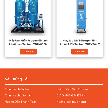
Máy tạo khí Nitrogen độ tinh
Máy tạo khí Nitrogen tinh
khiết cao Tecbell TBP-800N
khiết 99% Tecbell TBD-70MZ
LIÊN HỆ
LIÊN HỆ
Về Chúng Tôi
Chính sách đổi trả
Chính Sách Vận Chuyển
Chính sách bảo hành
GIAO HÀNG MIỄN PHÍ
Hướng Dẫn Thanh Toán
Hướng dẫn mua hàng