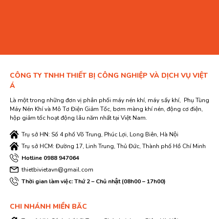
CÔNG TY TNHH THIẾT BỊ CÔNG NGHIỆP VÀ DỊCH VỤ VIỆT
Á
Là một trong những đơn vị phân phối máy nén khí, máy sấy khí, Phụ Tùng
Máy Nén Khí và Mô Tơ Điện Giảm Tốc, bơm màng khí nén, động cơ điện,
hộp giảm tốc hoạt động lâu năm nhất tại Việt Nam.
Trụ sở HN: Số 4 phố Võ Trung, Phúc Lợi, Long Biên, Hà Nội
Trụ sở HCM: Đường 17, Linh Trung, Thủ Đức, Thành phố Hồ Chí Minh
Hotline 0988 947064
thietbivietavn@gmail.com
Thời gian làm việc: Thứ 2 – Chủ nhật (08h00 – 17h00)
CHI NHÁNH MIỀN BĂC