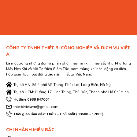
CÔNG TY TNHH THIẾT BỊ CÔNG NGHIỆP VÀ DỊCH VỤ VIỆT
Á
Là một trong những đơn vị phân phối máy nén khí, máy sấy khí, Phụ Tùng
Máy Nén Khí và Mô Tơ Điện Giảm Tốc, bơm màng khí nén, động cơ điện,
hộp giảm tốc hoạt động lâu năm nhất tại Việt Nam.
Trụ sở HN: Số 4 phố Võ Trung, Phúc Lợi, Long Biên, Hà Nội
Trụ sở HCM: Đường 17, Linh Trung, Thủ Đức, Thành phố Hồ Chí Minh
Hotline 0988 947064
thietbivietavn@gmail.com
Thời gian làm việc: Thứ 2 – Chủ nhật (08h00 – 17h00)
CHI NHÁNH MIỀN BĂC