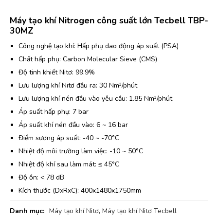
Máy tạo khí Nitrogen công suất lớn Tecbell TBP-
30MZ
Công nghệ tạo khí: Hấp phụ dao động áp suất (PSA)
Chất hấp phụ: Carbon Molecular Sieve (CMS)
Độ tinh khiết Nitơ: 99.9%
Lưu lượng khí Nitơ đầu ra: 30 Nm³/phút
Lưu lượng khí nén đầu vào yêu cầu: 1.85 Nm³/phút
Áp suất hấp phụ: 7 bar
Áp suất khí nén đầu vào: 6 ~ 16 bar
Điểm sương áp suất: -40 ~ -70°C
Nhiệt độ môi trường làm việc: -10 ~ 50°C
Nhiệt độ khí sau làm mát: ≤ 45°C
Độ ồn: < 78 dB
Kích thước (DxRxC): 400x1480x1750mm
Danh mục:
Máy tạo khí Nitơ
,
Máy tạo khí Nitơ Tecbell