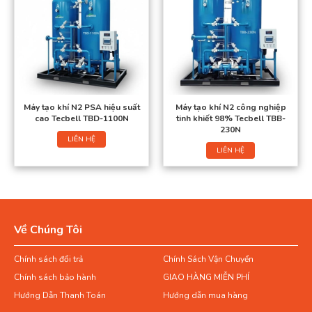
Máy tạo khí N2 PSA hiệu suất
Máy tạo khí N2 công nghiệp
cao Tecbell TBD-1100N
tinh khiết 98% Tecbell TBB-
230N
LIÊN HỆ
LIÊN HỆ
Về Chúng Tôi
Chính sách đổi trả
Chính Sách Vận Chuyển
Chính sách bảo hành
GIAO HÀNG MIỄN PHÍ
Hướng Dẫn Thanh Toán
Hướng dẫn mua hàng