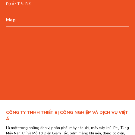
Dự Án Tiêu Biểu
Map
CÔNG TY TNHH THIẾT BỊ CÔNG NGHIỆP VÀ DỊCH VỤ VIỆT
Á
Là một trong những đơn vị phân phối máy nén khí, máy sấy khí, Phụ Tùng
Máy Nén Khí và Mô Tơ Điện Giảm Tốc, bơm màng khí nén, động cơ điện,