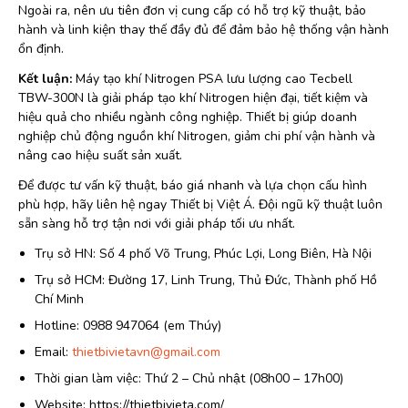
Ngoài ra, nên ưu tiên đơn vị cung cấp có hỗ trợ kỹ thuật, bảo
hành và linh kiện thay thế đầy đủ để đảm bảo hệ thống vận hành
ổn định.
Kết luận:
Máy tạo khí Nitrogen PSA lưu lượng cao Tecbell
TBW-300N là giải pháp tạo khí Nitrogen hiện đại, tiết kiệm và
hiệu quả cho nhiều ngành công nghiệp. Thiết bị giúp doanh
nghiệp chủ động nguồn khí Nitrogen, giảm chi phí vận hành và
nâng cao hiệu suất sản xuất.
Để được tư vấn kỹ thuật, báo giá nhanh và lựa chọn cấu hình
phù hợp, hãy liên hệ ngay Thiết bị Việt Á. Đội ngũ kỹ thuật luôn
sẵn sàng hỗ trợ tận nơi với giải pháp tối ưu nhất.
Trụ sở HN: Số 4 phố Võ Trung, Phúc Lợi, Long Biên, Hà Nội
Trụ sở HCM: Đường 17, Linh Trung, Thủ Đức, Thành phố Hồ
Chí Minh
Hotline: 0988 947064 (em Thúy)
Email:
thietbivietavn@gmail.com
Thời gian làm việc: Thứ 2 – Chủ nhật (08h00 – 17h00)
Website: https://thietbivieta.com/