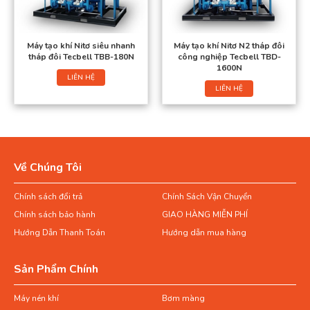
Máy tạo khí Nitơ siêu nhanh
Máy tạo khí Nitơ N2 tháp đôi
tháp đôi Tecbell TBB-180N
công nghiệp Tecbell TBD-
1600N
LIÊN HỆ
LIÊN HỆ
Về Chúng Tôi
Chính sách đổi trả
Chính Sách Vận Chuyển
Chính sách bảo hành
GIAO HÀNG MIỄN PHÍ
Hướng Dẫn Thanh Toán
Hướng dẫn mua hàng
Sản Phẩm Chính
Máy nén khí
Bơm màng