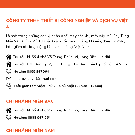
CÔNG TY TNHH THIẾT BỊ CÔNG NGHIỆP VÀ DỊCH VỤ VIỆT
Á
Là một trong những đơn vị phân phối máy nén khí, máy sấy khí, Phụ Tùng
Máy Nén Khí và Mô Tơ Điện Giảm Tốc, bơm màng khí nén, động cơ điện,
hộp giảm tốc hoạt động lâu năm nhất tại Việt Nam.
Trụ sở HN: Số 4 phố Võ Trung, Phúc Lợi, Long Biên, Hà Nội
Trụ sở HCM: Đường 17, Linh Trung, Thủ Đức, Thành phố Hồ Chí Minh
Hotline 0988 947064
thietbivietavn@gmail.com
Thời gian làm việc: Thứ 2 – Chủ nhật (08h00 – 17h00)
CHI NHÁNH MIỀN BĂC
Trụ sở HN: Số 4 phố Võ Trung, Phúc Lợi, Long Biên, Hà Nội
Hotline: 0988 947 064
CHI NHÁNH MIỀN NAM