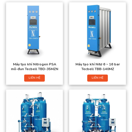
Máy tạo khí Nitrogen PSA
Máy tạo khí Nitơ 6 ~ 16 bar
mô-đun Tecbell TBD-35MZN
Tecbell TBB-140MZ
LIÊN HỆ
LIÊN HỆ