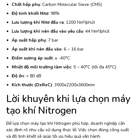
Chất hấp phụ
: Carbon Molecular Sieve (CMS)
Độ tinh khiết Nitơ
: 98%
Lưu lượng khí Nitơ đầu ra
: 1200 Nm³/phút
Lưu lượng khí nén đầu vào yêu cầu
: 44 Nm³/phút
Áp suất hấp phụ
: 7 bar
Áp suất khí nén đầu vào
: 6 ~ 16 bar
Điểm sương áp suất
: ≤ -40°C
Nhiệt độ môi trường làm việc
: 5 ~ 40°C (tối đa 45°C)
Độ ồn
: < 80 dB
Kích thước (DxRxC)
: 3500x2200x3600mm
Lời khuyên khi lựa chọn máy
tạo khí Nitrogen
Để lựa chọn máy tạo khí Nitrogen phù hợp, doanh nghiệp cần
xác định rõ nhu cầu sử dụng thực tế. Việc chọn đúng công suất
và độ tinh khiết sẽ giúp tối ưu hiệu quả vận hành.