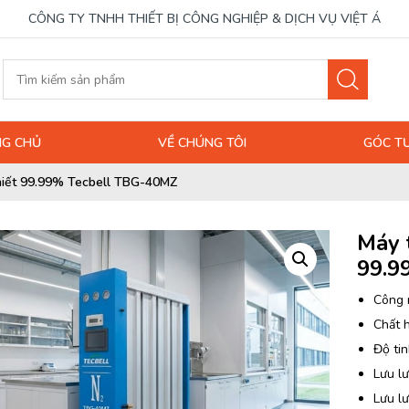
CÔNG TY TNHH THIẾT BỊ CÔNG NGHIỆP & DỊCH VỤ VIỆT Á
G CHỦ
VỀ CHÚNG TÔI
GÓC T
khiết 99.99% Tecbell TBG-40MZ
Máy t
99.9
Công 
Chất 
Độ tin
Lưu lư
Lưu l