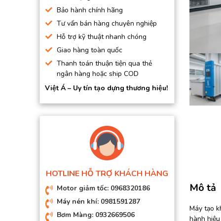
BƠM HÚT CHÂN KHÔNG
Bảo hành chính hãng
Tư vấn bán hàng chuyên nghiệp
BƠM ĐỊNH LƯỢNG
Hỗ trợ kỹ thuật nhanh chóng
MOTOR, HỘP GIẢM TỐC
Giao hàng toàn quốc
MÁY TẠO KHÍ NITO
Thanh toán thuận tiện qua thẻ
ngân hàng hoặc ship COD
Việt Á – Uy tín tạo dựng thương hiệu!
HOTLINE HỖ TRỢ KHÁCH HÀNG
Mô tả
Motor giảm tốc: 0968320186
Máy nén khí: 0981591287
Máy tạo kh
Bơm Màng: 0932669506
hành hiệu 