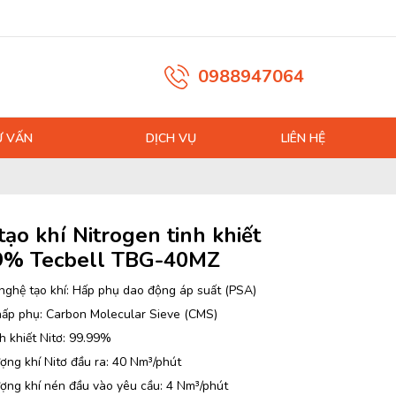
0988947064
Ư VẤN
DỊCH VỤ
LIÊN HỆ
ạo khí Nitrogen tinh khiết
9% Tecbell TBG-40MZ
nghệ tạo khí: Hấp phụ dao động áp suất (PSA)
hấp phụ: Carbon Molecular Sieve (CMS)
h khiết Nitơ: 99.99%
ợng khí Nitơ đầu ra: 40 Nm³/phút
ượng khí nén đầu vào yêu cầu: 4 Nm³/phút