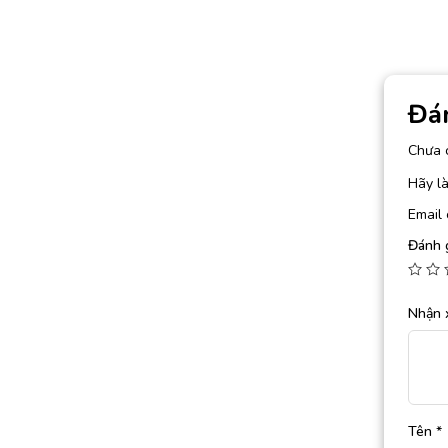
Đá
Chưa 
Hãy là
Email 
Đánh 
Nhận 
Tên
*