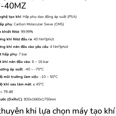
-40MZ
ghệ tạo khí
: Hấp phụ dao động áp suất (PSA)
ấp phụ
: Carbon Molecular Sieve (CMS)
 khiết Nitơ
: 99.99%
ợng khí Nitơ đầu ra
: 40 Nm³/phút
ợng khí nén đầu vào yêu cầu
: 4 Nm³/phút
t hấp phụ
: 7 bar
t khí nén đầu vào
: 6 ~ 16 bar
ương áp suất
: -40 ~ -70°C
độ môi trường làm việc
: -10 ~ 50°C
độ khí sau làm mát
: ≤ 45°C
 < 78 dB
hước (DxRxC)
: 830x1660x1750mm
khuyên khi lựa chọn máy tạo khí