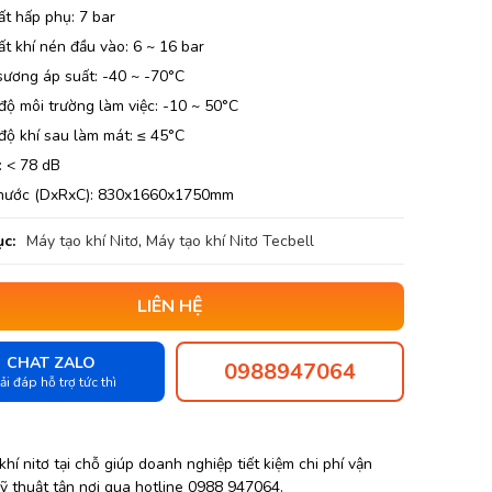
ất hấp phụ: 7 bar
t khí nén đầu vào: 6 ~ 16 bar
sương áp suất: -40 ~ -70°C
độ môi trường làm việc: -10 ~ 50°C
độ khí sau làm mát: ≤ 45°C
: < 78 dB
thước (DxRxC): 830x1660x1750mm
c:
Máy tạo khí Nitơ
,
Máy tạo khí Nitơ Tecbell
LIÊN HỆ
CHAT ZALO
0988947064
ải đáp hỗ trợ tức thì
í nitơ tại chỗ giúp doanh nghiệp tiết kiệm chi phí vận
kỹ thuật tận nơi qua hotline 0988 947064.