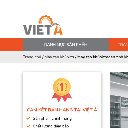
DANH MỤC SẢN PHẨM
TRAN
MÁY NÉN KHÍ
Trang chủ
/
Máy tạo khí Nitơ
/
Máy tạo khí Nitrogen tinh 
PHỤ TÙNG MÁY NÉN KHÍ
LỌC MÁY NÉN KHÍ
DẦU MÁY NÉN KHÍ
DÂY HƠI, ỐNG HƠI
MÁY SẤY KHÍ
CAM KẾT BÁN HÀNG TẠI VIỆT Á
BÌNH CHỨA KHÍ NÉN
Sản phẩm chính hãng
BƠM MÀNG KHÍ NÉN
Chất lượng đảm bảo