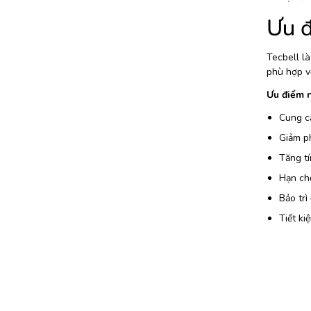
Ưu đ
Tecbell l
phù hợp vớ
Ưu điểm n
Cung cấ
Giảm p
Tăng tí
Hạn chế 
Bảo trì
Tiết ki