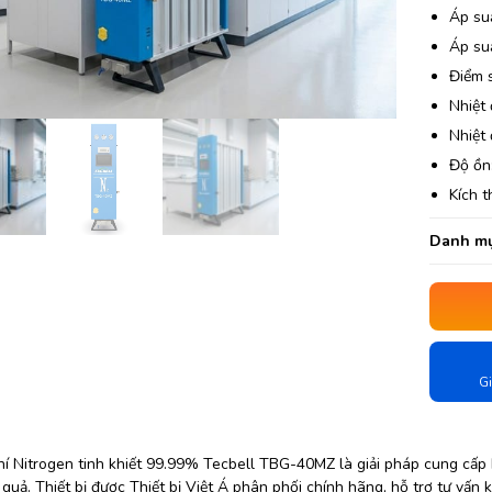
Áp su
Áp suấ
Điểm 
Nhiệt 
Nhiệt 
Độ ồn
Kích 
Danh mụ
Gi
í Nitrogen tinh khiết 99.99% Tecbell TBG-40MZ là giải pháp cung cấp kh
quả. Thiết bị được Thiết bị Việt Á phân phối chính hãng, hỗ trợ tư vấn 