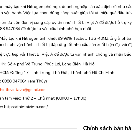
n máy tạo khí Nitrogen phù hợp, doanh nghiệp cần xác định rõ nhu cầu 
an vận hành. Việc lựa chọn đúng công suất giúp tối ưu hiệu quả đầu tư và 
nên ưu tiên đơn vị cung cấp uy tín như Thiết bị Việt Á để được hỗ trợ k
988 947064 để được tư vấn cấu hình phù hợp nhất.
Máy tạo khí Nitrogen tinh khiết 99.99% Tecbell TBG-40MZ là giải pháp 
ệm chi phí vận hành. Thiết bị đáp ứng tốt nhu cầu sản xuất hiện đại với đ
ệ trực tiếp với Thiết Bị Việt Á để được tư vấn nhanh chóng và nhận báo 
HN: Số 4 phố Võ Trung, Phúc Lợi, Long Biên, Hà Nội
 HCM: Đường 17, Linh Trung, Thủ Đức, Thành phố Hồ Chí Minh
e: 0988 947064 (em Thúy)
thietbivietavn@gmail.com
an làm việc: Thứ 2 – Chủ nhật (08h00 – 17h00)
: https://thietbivieta.com/
Chính sách bán h