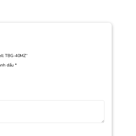
bell TBG-40MZ”
ánh dấu
*