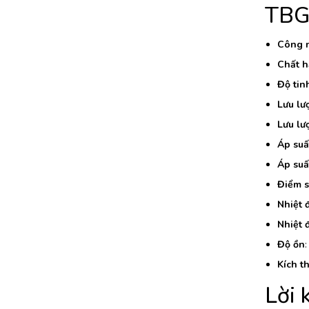
TBG
Công n
Chất h
Độ tinh
Lưu lư
Lưu lư
Áp suấ
Áp suấ
Điểm s
Nhiệt 
Nhiệt 
Độ ồn
:
Kích t
Lời 