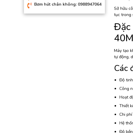
Bơm hút chân không: 0988947064
Sở hữu cô
tục trong
Đặc 
40M
Máy tạo kh
tự động, d
Các đ
Độ tinh
Công ng
Hoạt độ
Thiết k
Chi phí
Hệ thốn
Độ bền 