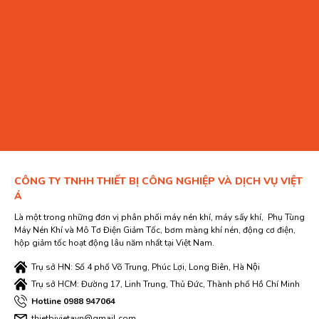
CÔNG TY TNHH THIẾT BỊ CÔNG NGHIỆP VÀ DỊCH VỤ VIỆT
Á
Là một trong những đơn vị phân phối máy nén khí, máy sấy khí, Phụ Tùng
Máy Nén Khí và Mô Tơ Điện Giảm Tốc, bơm màng khí nén, động cơ điện,
hộp giảm tốc hoạt động lâu năm nhất tại Việt Nam.
Trụ sở HN: Số 4 phố Võ Trung, Phúc Lợi, Long Biên, Hà Nội
Trụ sở HCM: Đường 17, Linh Trung, Thủ Đức, Thành phố Hồ Chí Minh
Hotline 0988 947064
thietbivietavn@gmail.com