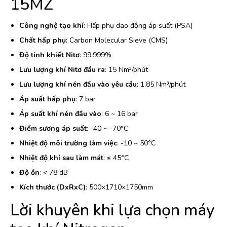
15MZ
Công nghệ tạo khí
: Hấp phụ dao động áp suất (PSA)
Chất hấp phụ
: Carbon Molecular Sieve (CMS)
Độ tinh khiết Nitơ
: 99.999%
Lưu lượng khí Nitơ đầu ra
: 15 Nm³/phút
Lưu lượng khí nén đầu vào yêu cầu
: 1.85 Nm³/phút
Áp suất hấp phụ
: 7 bar
Áp suất khí nén đầu vào
: 6 ~ 16 bar
Điểm sương áp suất
: -40 ~ -70°C
Nhiệt độ môi trường làm việc
: -10 ~ 50°C
Nhiệt độ khí sau làm mát
: ≤ 45°C
Độ ồn
: < 78 dB
Kích thước (DxRxC)
: 500×1710×1750mm
Lời khuyên khi lựa chọn máy