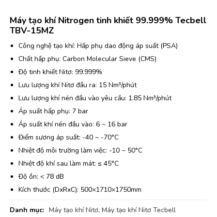
Máy tạo khí Nitrogen tinh khiết 99.999% Tecbell
TBV-15MZ
Công nghệ tạo khí: Hấp phụ dao động áp suất (PSA)
Chất hấp phụ: Carbon Molecular Sieve (CMS)
Độ tinh khiết Nitơ: 99.999%
Lưu lượng khí Nitơ đầu ra: 15 Nm³/phút
Lưu lượng khí nén đầu vào yêu cầu: 1.85 Nm³/phút
Áp suất hấp phụ: 7 bar
Áp suất khí nén đầu vào: 6 ~ 16 bar
Điểm sương áp suất: -40 ~ -70°C
Nhiệt độ môi trường làm việc: -10 ~ 50°C
Nhiệt độ khí sau làm mát: ≤ 45°C
Độ ồn: < 78 dB
Kích thước (DxRxC): 500×1710×1750mm
Danh mục:
Máy tạo khí Nitơ
,
Máy tạo khí Nitơ Tecbell