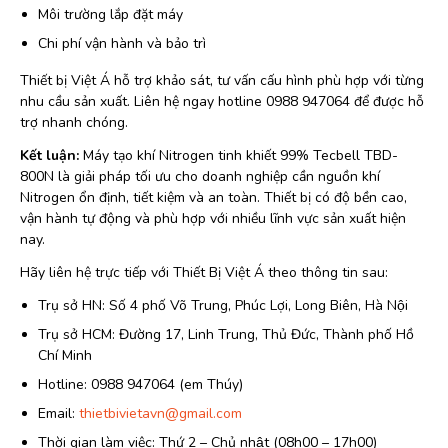
Môi trường lắp đặt máy
Chi phí vận hành và bảo trì
Thiết bị Việt Á hỗ trợ khảo sát, tư vấn cấu hình phù hợp với từng
nhu cầu sản xuất. Liên hệ ngay hotline 0988 947064 để được hỗ
trợ nhanh chóng.
Kết luận:
Máy tạo khí Nitrogen tinh khiết 99% Tecbell TBD-
800N là giải pháp tối ưu cho doanh nghiệp cần nguồn khí
Nitrogen ổn định, tiết kiệm và an toàn. Thiết bị có độ bền cao,
vận hành tự động và phù hợp với nhiều lĩnh vực sản xuất hiện
nay.
Hãy liên hệ trực tiếp với Thiết Bị Việt Á theo thông tin sau:
Trụ sở HN: Số 4 phố Võ Trung, Phúc Lợi, Long Biên, Hà Nội
Trụ sở HCM: Đường 17, Linh Trung, Thủ Đức, Thành phố Hồ
Chí Minh
Hotline: 0988 947064 (em Thúy)
Email:
thietbivietavn@gmail.com
Thời gian làm việc: Thứ 2 – Chủ nhật (08h00 – 17h00)