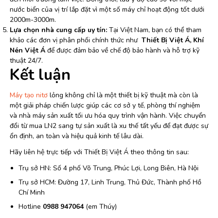
nước biển của vị trí lắp đặt vì một số máy chỉ hoạt động tốt dưới
2000m-3000m.
Lựa chọn nhà cung cấp uy tín:
Tại Việt Nam, bạn có thể tham
khảo các đơn vị phân phối chính thức như
Thiết Bị Việt Á, Khí
Nén Việt Á
để được đảm bảo về chế độ bảo hành và hỗ trợ kỹ
thuật 24/7.
Kết luận
Máy tạo nitơ
lỏng không chỉ là một thiết bị kỹ thuật mà còn là
một giải pháp chiến lược giúp các cơ sở y tế, phòng thí nghiệm
và nhà máy sản xuất tối ưu hóa quy trình vận hành. Việc chuyển
đổi từ mua LN2 sang tự sản xuất là xu thế tất yếu để đạt được sự
ổn định, an toàn và hiệu quả kinh tế lâu dài.
Hãy liên hệ trực tiếp với Thiết Bị Việt Á theo thông tin sau:
Trụ sở HN: Số 4 phố Võ Trung, Phúc Lợi, Long Biên, Hà Nội
Trụ sở HCM: Đường 17, Linh Trung, Thủ Đức, Thành phố Hồ
Chí Minh
Hotline
0988 947064
(em Thúy)