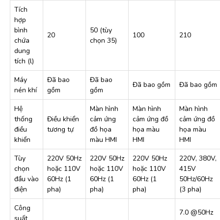
Tích
hợp
bình
50 (tùy
20
100
210
chứa
chọn 35)
dung
tích (l)
Máy
Đã bao
Đã bao
Đã bao gồm
Đã bao gồm
nén khí
gồm
gồm
Hệ
Màn hình
Màn hình
Màn hình
thống
Điều khiển
cảm ứng
cảm ứng đồ
cảm ứng đồ
điều
tương tự
đồ họa
họa màu
họa màu
khiển
màu HMI
HMI
HMI
Tùy
220V 50Hz
220V 50Hz
220V 50Hz
220V, 380V,
chọn
hoặc 110V
hoặc 110V
hoặc 110V
415V
đầu vào
60Hz (1
60Hz (1
60Hz (1
50Hz/60Hz
điện
pha)
pha)
pha)
(3 pha)
Công
7.0 @50Hz
suất