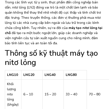
Trong các lĩnh vực từ y sinh, thực phẩm đến công nghiệp bán
dẫn, nitơ lỏng (LN2) đóng vai trò là một chất làm lạnh và bảo
quản không thể thay thế nhờ nhiệt độ cực thấp và tính chất trơ
đặc trưng. Theo truyền thống, các đơn vị thường phải mua nitơ
lỏng từ các nhà cung cấp bên ngoài và lưu trữ trong các bình
chứa cồng kềnh. Tuy nhiên, sự ra đời của
máy tạo nitơ lỏng tại
chỗ
đã tạo ra một bước ngoặt lớn, giúp các doanh nghiệp và
viện nghiên cứu tự sản xuất nguồn cung cho riêng mình, đảm
bảo tính liên tục và an toàn tối đa.
Thông số kỹ thuật máy tạo
nitơ lỏng
LNG10
LNG20
LNG40
LNG80
Khối
lượng
nito
6 – 10
15 – 20
33 – 40
70 – 80
lỏng
(l/ngày)