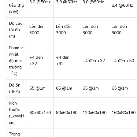
3.0 @50Hz
3.0 @50Hz
3.0 @50Hz
tiêu thụ
8.4 @60Hz
(kW)
Độ cao
Lên đến
Lên đến
Lên đến
Lên đến
tối đa
3000
3000
3000
3000
(m)
Phạm vi
nhiệt
+4 đến
+4 đến
độ môi
+4 đến +32
+4 đến +50
+32
+32
trường
0
(
C)
Độ ồn
65 @1m
65 @1m
65 @1m
65 @1m
(dBA)
Kích
thước
60x60x170
80x60x180
120x60x180
160x80x180
(LxWxH
cm)
Trọng