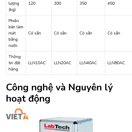
lượng
120
300
350
450
(kg)
Phiên
bản làm
mát
Có sẵn
Có sẵn
Có sẵn
Có sẵn
bằng
nước
Thông
tin đặt
LLN10AC
LLN20AC
LLN40AC
LLN80AC
hàng
Công nghệ và Nguyên lý
hoạt động