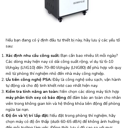
Nếu bạn đang có ý định đầu tư thiết bị này, hãy lưu ý các yếu tố
sau:
Xác định nhu cầu công suất:
Bạn cần bao nhiêu lít mỗi ngày?
Các dòng máy hiện nay có dải công suất rộng, ví dụ từ 6–10
lít/ngày (LNG10) đến 70–80 lít/ngày (LNG80) để phù hợp với quy
mô từ phòng thí nghiệm nhỏ đến nhà máy công nghiệp.
Ưu tiên công nghệ PSA:
Đây là công nghệ siêu sạch, vận hành
tự động và cho độ tinh khiết nitơ cao nhất hiện nay.
Kiểm tra tính năng an toàn:
Nên chọn các dòng máy tích hợp
máy phân tích oxy có báo động
để đảm bảo an toàn cho nhân
viên trong không gian kín và hệ thống khóa liên động để phòng
ngừa tai nạn.
Độ ồn và Vị trí lắp đặt:
Nếu đặt trong phòng thí nghiệm, hãy
chọn máy có độ ồn thấp (dưới 60-65 dBA) để không ảnh hưởng
đến môi trường làm việc. Đồng thời, lưu ý độ cao so với mực