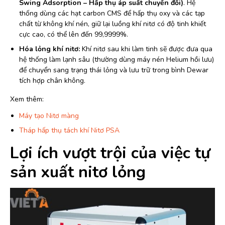
Swing Adsorption – Hấp thụ áp suất chuyển đổi)
. Hệ
thống dùng các hạt carbon CMS để hấp thụ oxy và các tạp
chất từ không khí nén, giữ lại luồng khí nitơ có độ tinh khiết
cực cao, có thể lên đến 99,9999%.
Hóa lỏng khí nitơ:
Khí nitơ sau khi làm tinh sẽ được đưa qua
hệ thống làm lạnh sâu (thường dùng máy nén Helium hồi lưu)
để chuyển sang trạng thái lỏng và lưu trữ trong bình Dewar
tích hợp chân không.
Xem thêm:
Máy tạo Nitơ màng
Tháp hấp thụ tách khí Nitơ PSA
Lợi ích vượt trội của việc tự
sản xuất nitơ lỏng