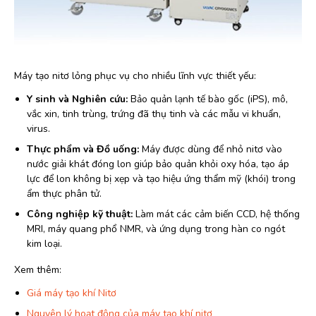
Máy tạo nitơ lỏng phục vụ cho nhiều lĩnh vực thiết yếu:
Y sinh và Nghiên cứu:
Bảo quản lạnh tế bào gốc (iPS), mô,
vắc xin, tinh trùng, trứng đã thụ tinh và các mẫu vi khuẩn,
virus.
Thực phẩm và Đồ uống:
Máy được dùng để nhỏ nitơ vào
nước giải khát đóng lon giúp bảo quản khỏi oxy hóa, tạo áp
lực để lon không bị xẹp và tạo hiệu ứng thẩm mỹ (khói) trong
ẩm thực phân tử.
Công nghiệp kỹ thuật:
Làm mát các cảm biến CCD, hệ thống
MRI, máy quang phổ NMR, và ứng dụng trong hàn co ngót
kim loại.
Xem thêm:
Giá máy tạo khí Nitơ
Nguyên lý hoạt động của máy tạo khí nitơ