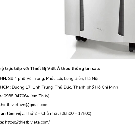
hệ trực tiếp với Thiết Bị Việt Á theo thông tin sau:
 HN:
Số 4 phố Võ Trung, Phúc Lợi, Long Biên, Hà Nội
 HCM:
Đường 17, Linh Trung, Thủ Đức, Thành phố Hồ Chí Minh
e:
0988 947064 (em Thúy)
thietbivietavn@gmail.com
ian làm việc:
Thứ 2 – Chủ nhật (08h00 – 17h00)
e:
https://thietbivieta.com/