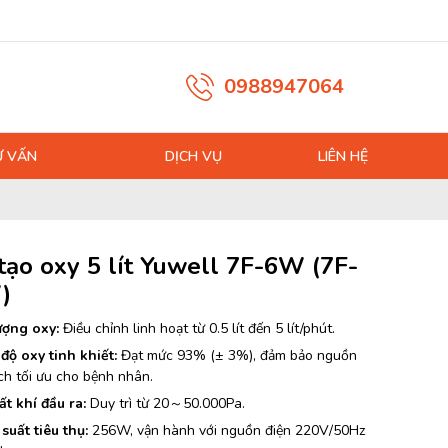
0988947064
Ư VẤN
DỊCH VỤ
LIÊN HỆ
tạo oxy 5 lít Yuwell 7F-6W (7F-
)
ượng oxy:
Điều chỉnh linh hoạt từ 0.5 lít đến 5 lít/phút.
độ oxy tinh khiết:
Đạt mức 93% (± 3%), đảm bảo nguồn
ch tối ưu cho bệnh nhân.
ất khí đầu ra:
Duy trì từ 20～50.000Pa.
suất tiêu thụ:
256W, vận hành với nguồn điện 220V/50Hz