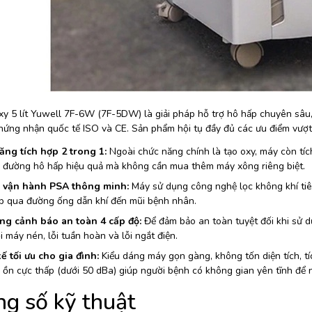
xy 5 lít Yuwell 7F-6W (7F-5DW) là giải pháp hỗ trợ hô hấp chuyên sâu, 
hứng nhận quốc tế ISO và CE. Sản phẩm hội tụ đầy đủ các ưu điểm vượt 
ăng tích hợp 2 trong 1:
Ngoài chức năng chính là tạo oxy, máy còn tí
ý đường hô hấp hiệu quả mà không cần mua thêm máy xông riêng biệt.
 vận hành PSA thông minh:
Máy sử dụng công nghệ lọc không khí tiên 
ếp qua đường ống dẫn khí đến mũi bệnh nhân.
ng cảnh báo an toàn 4 cấp độ:
Để đảm bảo an toàn tuyệt đối khi sử d
ỗi máy nén, lỗi tuần hoàn và lỗi ngắt điện.
ế tối ưu cho gia đình:
Kiểu dáng máy gọn gàng, không tốn diện tích, tí
ộ ồn cực thấp (dưới 50 dBa) giúp người bệnh có không gian yên tĩnh để n
g số kỹ thuật