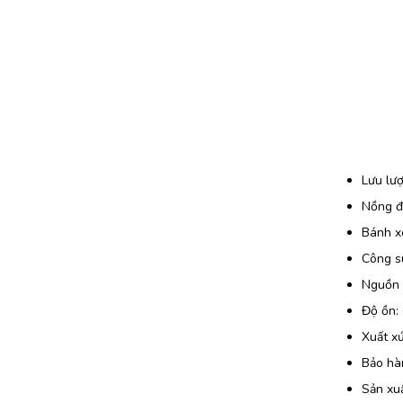
Lưu lượ
Nồng đ
Bánh x
Công s
Nguồn 
Độ ồn:
Xuất x
Bảo hà
Sản xuấ