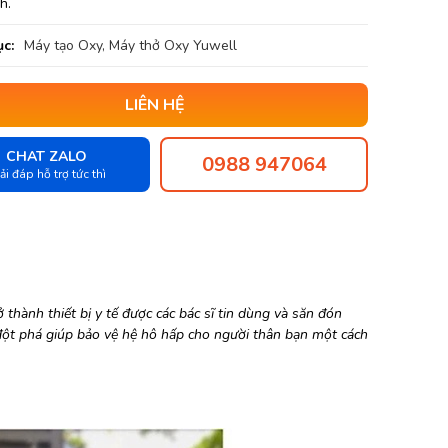
h.
c:
Máy tạo Oxy, Máy thở Oxy Yuwell
LIÊN HỆ
CHAT ZALO
0988 947064
ải đáp hỗ trợ tức thì
 thành thiết bị y tế được các bác sĩ tin dùng và săn đón
t phá giúp bảo vệ hệ hô hấp cho người thân bạn một cách