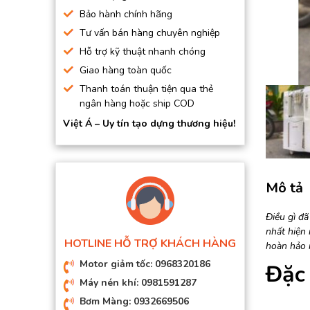
BƠM HÚT CHÂN KHÔNG
Bảo hành chính hãng
Tư vấn bán hàng chuyên nghiệp
BƠM ĐỊNH LƯỢNG
Hỗ trợ kỹ thuật nhanh chóng
MOTOR, HỘP GIẢM TỐC
Giao hàng toàn quốc
MÁY TẠO KHÍ NITO
Thanh toán thuận tiện qua thẻ
ngân hàng hoặc ship COD
Việt Á – Uy tín tạo dựng thương hiệu!
Mô tả
Điều gì đ
nhất hiện
HOTLINE HỖ TRỢ KHÁCH HÀNG
hoàn hảo 
Motor giảm tốc: 0968320186
Đặc
Máy nén khí: 0981591287
Bơm Màng: 0932669506