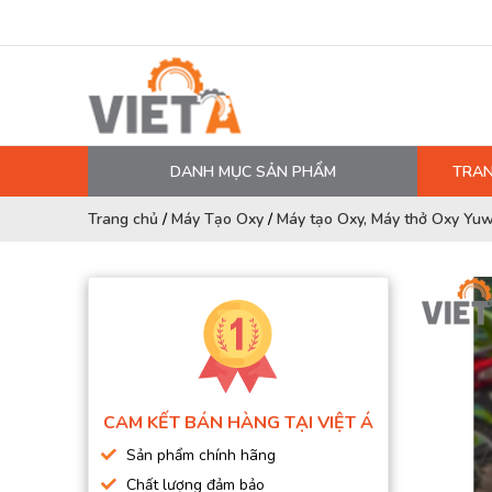
DANH MỤC SẢN PHẨM
TRAN
MÁY NÉN KHÍ
Trang chủ
/
Máy Tạo Oxy
/
Máy tạo Oxy, Máy thở Oxy Yuw
PHỤ TÙNG MÁY NÉN KHÍ
LỌC MÁY NÉN KHÍ
DẦU MÁY NÉN KHÍ
DÂY HƠI, ỐNG HƠI
MÁY SẤY KHÍ
CAM KẾT BÁN HÀNG TẠI VIỆT Á
BÌNH CHỨA KHÍ NÉN
Sản phẩm chính hãng
BƠM MÀNG KHÍ NÉN
Chất lượng đảm bảo