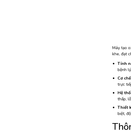
Máy tạo o
khe, đạt c
Tính n
bệnh l
Cơ chế
trực ti
Hệ thố
thấp, l
Thiết k
biệt, đ
Thôn