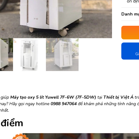
ổn địn
Danh mụ
Gi
ã giúp
Máy tạo oxy 5 lít Yuwell 7F-6W (7F-5DW)
tại
Thiết bị Việt Á
trở
 nay? Hãy gọi ngay hotline
0988 947064
để khám phá những tính năng độ
nhất.
 điểm