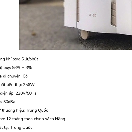
ng khí oxy: 5 lít/phút
ộ oxy: 93% ± 3%
e di chuyển: Có
uất tiêu thụ: 256W
điện áp: 220V/50Hz
 < 50dBa
ứ thương hiệu: Trung Quốc
nh: 12 tháng theo chính sách Hãng
t tại: Trung Quốc