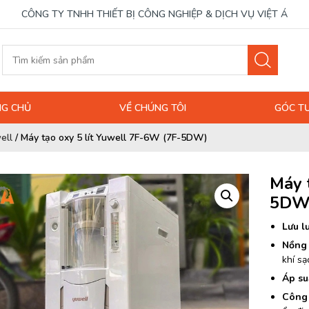
CÔNG TY TNHH THIẾT BỊ CÔNG NGHIỆP & DỊCH VỤ VIỆT Á
G CHỦ
VỀ CHÚNG TÔI
GÓC T
ell
/
Máy tạo oxy 5 lít Yuwell 7F-6W (7F-5DW)
Máy 
5DW
Lưu l
Nồng 
khí sạ
Áp su
Công 