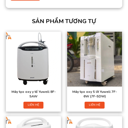
SẢN PHẨM TƯƠNG TỰ
Máy tạo oxy y tế Yuwell 8F-
Máy tạo oxy 5 lít Yuwell 7F-
5AW
6W (7F-5DW)
LIÊN HỆ
LIÊN HỆ