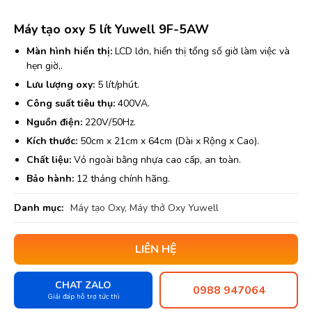
Máy tạo oxy 5 lít Yuwell 9F-5AW
Màn hình hiển thị:
LCD lớn, hiển thị tổng số giờ làm việc và
hẹn giờ,.
Lưu lượng oxy:
5 lít/phút.
Công suất tiêu thụ:
400VA.
Nguồn điện:
220V/50Hz.
Kích thước:
50cm x 21cm x 64cm (Dài x Rộng x Cao).
Chất liệu:
Vỏ ngoài bằng nhựa cao cấp, an toàn.
Bảo hành:
12 tháng chính hãng.
Danh mục:
Máy tạo Oxy, Máy thở Oxy Yuwell
LIÊN HỆ
CHAT ZALO
0988 947064
Giải đáp hỗ trợ tức thì