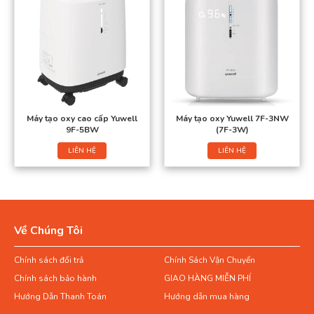
Máy tạo oxy cao cấp Yuwell
Máy tạo oxy Yuwell 7F-3NW
9F-5BW
(7F-3W)
LIÊN HỆ
LIÊN HỆ
Về Chúng Tôi
Chính sách đổi trả
Chính Sách Vận Chuyển
Chính sách bảo hành
GIAO HÀNG MIỄN PHÍ
Hướng Dẫn Thanh Toán
Hướng dẫn mua hàng