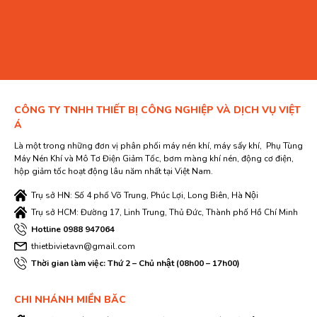
CÔNG TY TNHH THIẾT BỊ CÔNG NGHIỆP VÀ DỊCH VỤ VIỆT
Á
Là một trong những đơn vị phân phối máy nén khí, máy sấy khí, Phụ Tùng
Máy Nén Khí và Mô Tơ Điện Giảm Tốc, bơm màng khí nén, động cơ điện,
hộp giảm tốc hoạt động lâu năm nhất tại Việt Nam.
Trụ sở HN: Số 4 phố Võ Trung, Phúc Lợi, Long Biên, Hà Nội
Trụ sở HCM: Đường 17, Linh Trung, Thủ Đức, Thành phố Hồ Chí Minh
Hotline 0988 947064
thietbivietavn@gmail.com
Thời gian làm việc: Thứ 2 – Chủ nhật (08h00 – 17h00)
CHI NHÁNH MIỀN BĂC