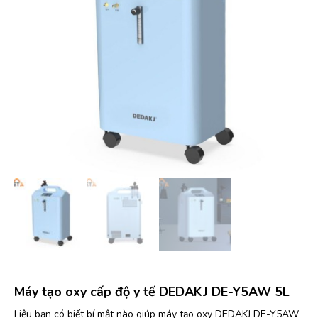
Máy tạo oxy cấp độ y tế DEDAKJ DE-Y5AW 5L
Liệu bạn có biết bí mật nào giúp máy tạo oxy DEDAKJ DE-Y5AW