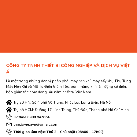
CÔNG TY TNHH THIẾT BỊ CÔNG NGHIỆP VÀ DỊCH VỤ VIỆT
Á
Là một trong những đơn vị phân phối máy nén khí, máy sấy khí, Phụ Tùng
Máy Nén Khí và Mô Tơ Điện Giảm Tốc, bơm màng khí nén, động cơ điện,
hộp giảm tốc hoạt động lâu năm nhất tại Việt Nam.
Trụ sở HN: Số 4 phố Võ Trung, Phúc Lợi, Long Biên, Hà Nội
Trụ sở HCM: Đường 17, Linh Trung, Thủ Đức, Thành phố Hồ Chí Minh
Hotline 0988 947064
thietbivietavn@gmail.com
Thời gian làm việc: Thứ 2 – Chủ nhật (08h00 – 17h00)