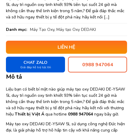
5L duy trì nguồn oxy tinh khiết 93% liên tục suốt 24 giờ mà
không cần thay thế linh kiện trong 5 năm,? Để giải đáp thắc mắc
và sở hữu ngay thiết bị y tế đột phá này, hãy kết nối […]
Danh mục:
Máy Tạo Oxy
,
Máy tạo Oxy DEDAKJ
LIÊN HỆ
CHAT ZALO
0988 947064
Giải đáp hỗ trợ tức thì
Mô tả
Liệu bạn có biết bí mật nào giúp máy tạo oxy DEDAKJ DE-Y5AW
5L duy trì nguồn oxy tinh khiết 93% liên tục suốt 24 giờ mà
không cần thay thế linh kiện trong 5 năm,? Để giải đáp thắc mắc
và sở hữu ngay thiết bị y tế đột phá này, hãy kết nối với thương
hiệu
Thiết bị Việt Á
qua hotline
0988 947064
ngay bây giờ.
Máy tạo oxy DEDAKJ DE-Y5AW 5L sử dụng công nghệ Đức hiện
đại, là giải pháp hỗ trợ hô hấp tin cậy với khả năng cung cấp