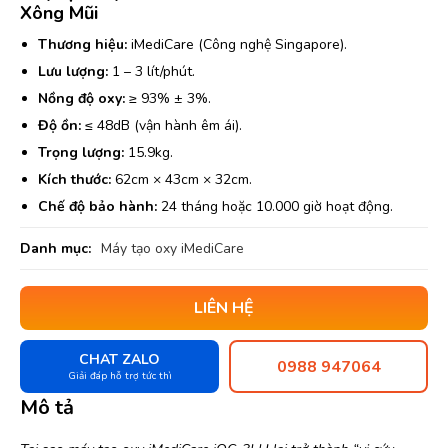
Xông Mũi
Thương hiệu:
iMediCare (Công nghệ Singapore).
Lưu lượng:
1 – 3 lít/phút.
Nồng độ oxy:
≥ 93% ± 3%.
Độ ồn:
≤ 48dB (vận hành êm ái).
Trọng lượng:
15.9kg.
Kích thước:
62cm × 43cm × 32cm.
Chế độ bảo hành:
24 tháng hoặc 10.000 giờ hoạt động.
Danh mục:
Máy tạo oxy iMediCare
LIÊN HỆ
CHAT ZALO
0988 947064
Giải đáp hỗ trợ tức thì
Mô tả