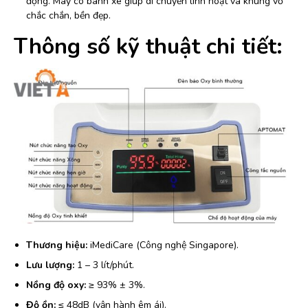
động. Máy có bánh xe giúp di chuyển linh hoạt và khung vỏ
chắc chắn, bền đẹp.
Thông số kỹ thuật chi tiết:
Thương hiệu:
iMediCare (Công nghệ Singapore).
Lưu lượng:
1 – 3 lít/phút.
Nồng độ oxy:
≥ 93% ± 3%.
Độ ồn:
≤ 48dB (vận hành êm ái).