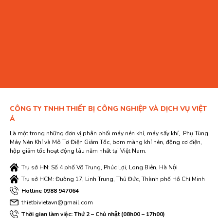
CÔNG TY TNHH THIẾT BỊ CÔNG NGHIỆP VÀ DỊCH VỤ VIỆT
Á
Là một trong những đơn vị phân phối máy nén khí, máy sấy khí, Phụ Tùng
Máy Nén Khí và Mô Tơ Điện Giảm Tốc, bơm màng khí nén, động cơ điện,
hộp giảm tốc hoạt động lâu năm nhất tại Việt Nam.
Trụ sở HN: Số 4 phố Võ Trung, Phúc Lợi, Long Biên, Hà Nội
Trụ sở HCM: Đường 17, Linh Trung, Thủ Đức, Thành phố Hồ Chí Minh
Hotline 0988 947064
thietbivietavn@gmail.com
Thời gian làm việc: Thứ 2 – Chủ nhật (08h00 – 17h00)