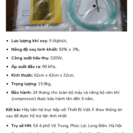
Lưu lượng khí oxy:
5 lít/phút,.
Nồng độ oxy tinh khiết:
93% ± 3%,.
Công suất tiêu thụ:
320W,.
Áp suất đầu ra:
90 kPa,.
Kích thước:
62cm x 43cm x 32cm,.
Trọng lượng:
15.9kg,.
Bảo hành:
24 tháng cho toàn bộ máy và riêng bộ nén khí
(compressor) được bảo hành lên đến 5 năm,.
Kết bài:
Hãy liên hệ trực tiếp với Thiết Bị Việt Á theo thông tin
sau để được hỗ trợ tận tình nhất:
Trụ sở HN:
Số 4 phố Võ Trung, Phúc Lợi, Long Biên, Hà Nội