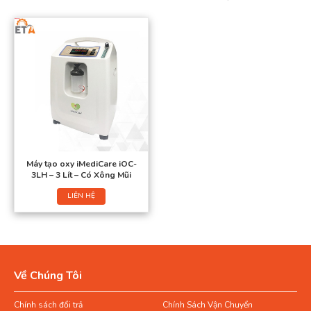
Máy tạo oxy iMediCare iOC-
3LH – 3 Lít – Có Xông Mũi
LIÊN HỆ
Về Chúng Tôi
Chính sách đổi trả
Chính Sách Vận Chuyển