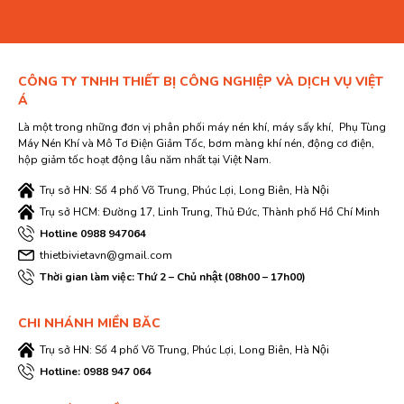
CÔNG TY TNHH THIẾT BỊ CÔNG NGHIỆP VÀ DỊCH VỤ VIỆT
Á
Là một trong những đơn vị phân phối máy nén khí, máy sấy khí, Phụ Tùng
Máy Nén Khí và Mô Tơ Điện Giảm Tốc, bơm màng khí nén, động cơ điện,
hộp giảm tốc hoạt động lâu năm nhất tại Việt Nam.
Trụ sở HN: Số 4 phố Võ Trung, Phúc Lợi, Long Biên, Hà Nội
Trụ sở HCM: Đường 17, Linh Trung, Thủ Đức, Thành phố Hồ Chí Minh
Hotline 0988 947064
thietbivietavn@gmail.com
Thời gian làm việc: Thứ 2 – Chủ nhật (08h00 – 17h00)
CHI NHÁNH MIỀN BĂC
Trụ sở HN: Số 4 phố Võ Trung, Phúc Lợi, Long Biên, Hà Nội
Hotline: 0988 947 064