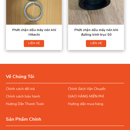
Phớt chặn dầu máy nén khí
Phớt chặn dầu máy nén khí
Hitachi
đường kính trục 50
LIÊN HỆ
LIÊN HỆ
Về Chúng Tôi
Chính sách đổi trả
Chính Sách Vận Chuyển
Chính sách bảo hành
GIAO HÀNG MIỄN PHÍ
Hướng Dẫn Thanh Toán
Hướng dẫn mua hàng
Sản Phẩm Chính