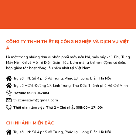
CÔNG TY TNHH THIẾT BỊ CÔNG NGHIỆP VÀ DỊCH VỤ VIỆT
Á
Là một trong những đơn vị phân phối máy nén khí, máy sấy khí, Phụ Tùng
Máy Nén Khí và Mô Tơ Điện Giảm Tốc, bơm màng khí nén, động cơ điện,
hộp giảm tốc hoạt động lâu năm nhất tại Việt Nam.
Trụ sở HN: Số 4 phố Võ Trung, Phúc Lợi, Long Biên, Hà Nội
Trụ sở HCM: Đường 17, Linh Trung, Thủ Đức, Thành phố Hồ Chí Minh
Hotline 0988 947064
thietbivietavn@gmail.com
Thời gian làm việc: Thứ 2 – Chủ nhật (08h00 – 17h00)
CHI NHÁNH MIỀN BĂC
Trụ sở HN: Số 4 phố Võ Trung, Phúc Lợi, Long Biên, Hà Nội