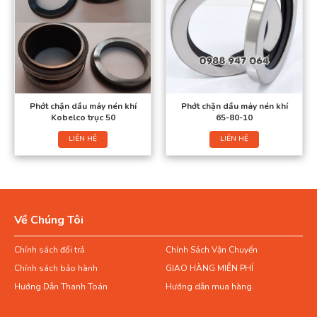
Phớt chặn dầu máy nén khí
Phớt chặn dầu máy nén khí
Kobelco trục 50
65-80-10
LIÊN HỆ
LIÊN HỆ
Về Chúng Tôi
Chính sách đổi trả
Chính Sách Vận Chuyển
Chính sách bảo hành
GIAO HÀNG MIỄN PHÍ
Hướng Dẫn Thanh Toán
Hướng dẫn mua hàng