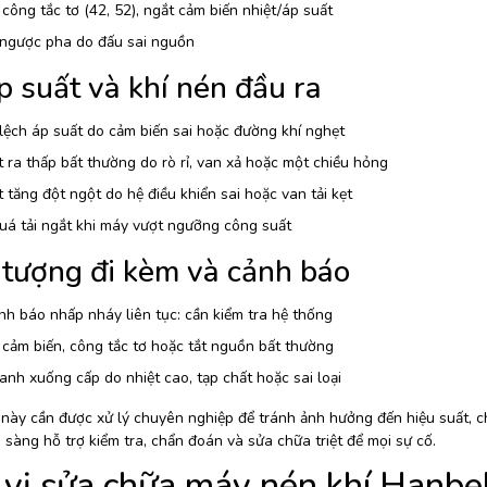
 công tắc tơ (42, 52), ngắt cảm biến nhiệt/áp suất
 ngược pha do đấu sai nguồn
p suất và khí nén đầu ra
ệch áp suất do cảm biến sai hoặc đường khí nghẹt
 ra thấp bất thường do rò rỉ, van xả hoặc một chiều hỏng
 tăng đột ngột do hệ điều khiển sai hoặc van tải kẹt
uá tải ngắt khi máy vượt ngưỡng công suất
 tượng đi kèm và cảnh báo
h báo nhấp nháy liên tục: cần kiểm tra hệ thống
 cảm biến, công tắc tơ hoặc tắt nguồn bất thường
nh xuống cấp do nhiệt cao, tạp chất hoặc sai loại
này cần được xử lý chuyên nghiệp để tránh ảnh hưởng đến hiệu suất, chi
 sàng hỗ trợ kiểm tra, chẩn đoán và sửa chữa triệt để mọi sự cố.
vị sửa chữa máy nén khí Hanbel