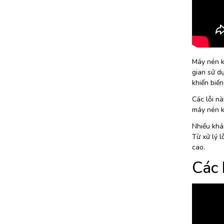
Máy nén k
gian sử dụ
khiển biến
Các lỗi n
máy nén k
Nhiều khá
Từ xử lý l
cao.
Các 