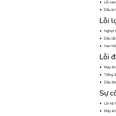
Lỗi van
Dầu bị 
Lỗi l
Nghẹt l
Dầu lẫn
Van hồi
Lỗi đ
Máy kh
Tiếng ồ
Dây đai
Sự cố
Lỗi hệ 
Máy kh