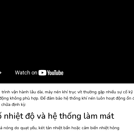
trình vận hành lâu dài, máy nén khí trục vít thường gặp nhiều sự cố kỹ
 động không phù hợp. Để đảm bảo hệ thống khí nén luôn hoạt động ổn đị
 chữa định kỳ:
ố nhiệt độ và hệ thống làm mát
 nóng do quạt yếu, két tản nhiệt bẩn hoặc cảm biến nhiệt hỏng