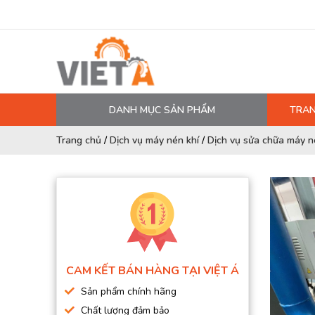
DANH MỤC SẢN PHẨM
TRAN
MÁY NÉN KHÍ
Trang chủ
/
Dịch vụ máy nén khí
/
Dịch vụ sửa chữa máy né
PHỤ TÙNG MÁY NÉN KHÍ
LỌC MÁY NÉN KHÍ
DẦU MÁY NÉN KHÍ
DÂY HƠI, ỐNG HƠI
MÁY SẤY KHÍ
CAM KẾT BÁN HÀNG TẠI VIỆT Á
BÌNH CHỨA KHÍ NÉN
Sản phẩm chính hãng
BƠM MÀNG KHÍ NÉN
Chất lượng đảm bảo