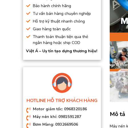
BƠM HÚT CHÂN KHÔNG
Bảo hành chính hãng
Tư vấn bán hàng chuyên nghiệp
BƠM ĐỊNH LƯỢNG
Hỗ trợ kỹ thuật nhanh chóng
MOTOR, HỘP GIẢM TỐC
Giao hàng toàn quốc
MÁY TẠO KHÍ NITO
Thanh toán thuận tiện qua thẻ
ngân hàng hoặc ship COD
Việt Á – Uy tín tạo dựng thương hiệu!
HOTLINE HỖ TRỢ KHÁCH HÀNG
Motor giảm tốc: 0968320186
Mô tả
Máy nén khí: 0981591287
Bơm Màng: 0932669506
Máy nén k