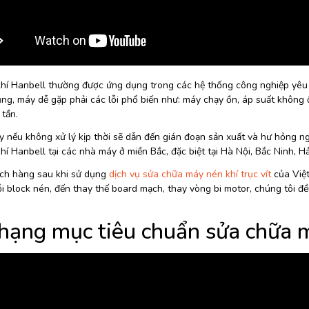
hí Hanbell thường được ứng dụng trong các hệ thống công nghiệp yêu cầ
ng, máy dễ gặp phải các lỗi phổ biến như: máy chạy ồn, áp suất không ổn
 tần.
ày nếu không xử lý kịp thời sẽ dẫn đến gián đoạn sản xuất và hư hỏng n
hí Hanbell tại các nhà máy ở miền Bắc, đặc biệt tại Hà Nội, Bắc Ninh, 
ch hàng sau khi sử dụng
dịch vụ sửa chữa máy nén khí trục vít
của Việt
ỗi block nén, đến thay thế board mạch, thay vòng bi motor, chúng tôi đề
hạng mục tiêu chuẩn sửa chữa 