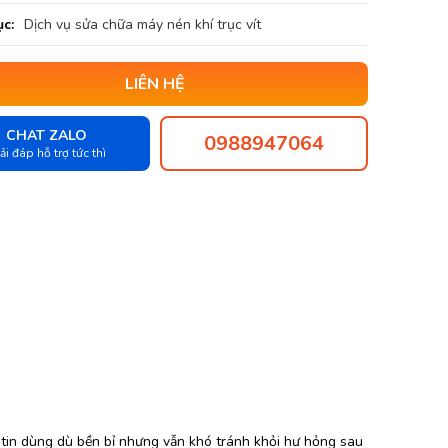
c:
Dịch vụ sửa chữa máy nén khí trục vít
LIÊN HỆ
CHAT ZALO
0988947064
ải đáp hỗ trợ tức thì
tin dùng dù bền bỉ nhưng vẫn khó tránh khỏi hư hỏng sau