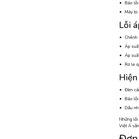
Báo lỗi
Máy bị
Lỗi á
Chênh l
Áp suất
Áp suất
Rơ le q
Hiện
Đèn cản
Báo lỗi
Dầu nha
Những lỗi 
Việt Á sẵn
Đơn 