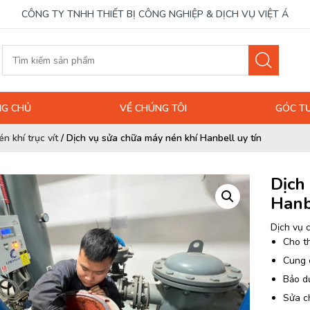
CÔNG TY TNHH THIẾT BỊ CÔNG NGHIỆP & DỊCH VỤ VIỆT Á
G CHỦ
VỀ CHÚNG TÔI
GÓC T
n khí trục vít
/
Dịch vụ sửa chữa máy nén khí Hanbell uy tín
Dịch
Hanb
Dịch vụ 
Cho t
Cung 
Bảo d
Sửa ch