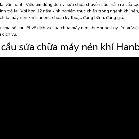
dài vận hành. Việc tìm đúng đơn vị sửa chữa chuyên sâu, nắm rõ cấu tạ
nh trở lại. Với hơn 12 năm kinh nghiệm thực chiến trong ngành khí nén, 
chữa máy nén khí Hanbell chuẩn kỹ thuật, đúng bệnh, đúng giá.
 chia sẻ chi tiết về dịch vụ sửa chữa máy nén khí Hanbell uy tín tại Việ
 dịch vụ.
cầu sửa chữa máy nén khí Hanb