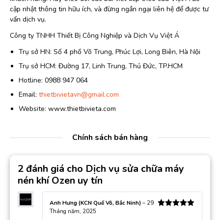
cập nhật thông tin hữu ích, và đừng ngần ngại liên hệ để được tư
vấn dịch vụ.
Công ty TNHH Thiết Bị Công Nghiệp và Dịch Vụ Việt Á
Trụ sở HN: Số 4 phố Võ Trung, Phúc Lợi, Long Biên, Hà Nội
Trụ sở HCM: Đường 17, Linh Trung, Thủ Đức, TP.HCM
Hotline: 0988 947 064
Email:
thietbivietavn@gmail.com
Website: www.thietbivieta.com
Chính sách bán hàng
2 đánh giá cho
Dịch vụ sửa chữa máy
nén khí Ozen uy tín
Anh Hưng (KCN Quế Võ, Bắc Ninh)
–
29
Tháng năm, 2025
Được xếp
hạng
5
5