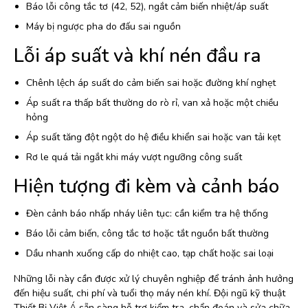
Báo lỗi công tắc tơ (42, 52), ngắt cảm biến nhiệt/áp suất
Máy bị ngược pha do đấu sai nguồn
Lỗi áp suất và khí nén đầu ra
Chênh lệch áp suất do cảm biến sai hoặc đường khí nghẹt
Áp suất ra thấp bất thường do rò rỉ, van xả hoặc một chiều
hỏng
Áp suất tăng đột ngột do hệ điều khiển sai hoặc van tải kẹt
Rơ le quá tải ngắt khi máy vượt ngưỡng công suất
Hiện tượng đi kèm và cảnh báo
Đèn cảnh báo nhấp nháy liên tục: cần kiểm tra hệ thống
Báo lỗi cảm biến, công tắc tơ hoặc tắt nguồn bất thường
Dầu nhanh xuống cấp do nhiệt cao, tạp chất hoặc sai loại
Những lỗi này cần được xử lý chuyên nghiệp để tránh ảnh hưởng
đến hiệu suất, chi phí và tuổi thọ máy nén khí. Đội ngũ kỹ thuật
Thiết Bị Việt Á sẵn sàng hỗ trợ kiểm tra, chẩn đoán và sửa chữa