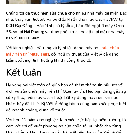
Chúng tôi đã thực hiện sửa chữa cho nhiều nhà máy tại miền Bắc
như: thay van tiết lưu và bo điều khiển cho máy Ozen 37kW tại
KCN Đại Đồng – Bắc Ninh; xử lý lỗi sụt áp đột ngột ở máy Ozen
55kW tại Hải Phòng; và thay phớt trục, lọc dầu tại một nhà máy
bao bì tại Hà Nam,…
Với kinh nghiệm đã từng xử lý nhiều dòng máy như
sửa chữa
máy nén khí Mitsuiseiki
, đội ngũ kỹ thuật của Việt Á dễ dàng
kiểm soát mọi tình huống khi thi công thực tế.
Kết luận
Hy vọng bài viết trên đã giúp bạn có thêm thông tin hữu ích về
dịch vụ sửa chữa máy nén khí Ozen uy tín. Nếu bạn đang gặp sự
cố kỹ thuật với máy Ozen hoặc bất kỳ dòng máy nén khí nào
khác, hãy để Thiết Bị Việt Á đồng hành cùng bạn khắc phục triệt
để, nhanh chóng, đúng kỹ thuật.
Với hơn 12 năm kinh nghiệm làm việc trực tiếp tại hiện trường, tôi
cam kết chỉ đề xuất phương án sửa chữa tối ưu nhất cho từng
khách hàng. Hãy theo dõi các bài viết tiếp theo của Việt Á để