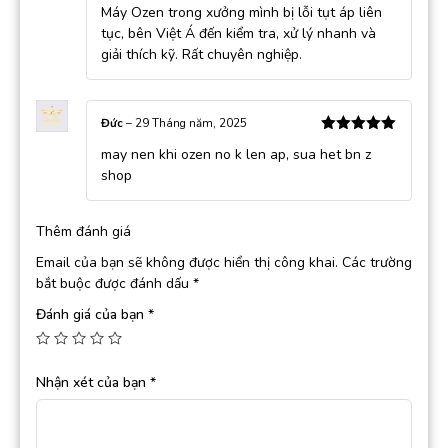
Máy Ozen trong xưởng mình bị lỗi tụt áp liên
sao
tục, bên Việt Á đến kiểm tra, xử lý nhanh và
giải thích kỹ. Rất chuyên nghiệp.
Đức
–
29 Tháng năm, 2025
Được xếp
may nen khi ozen no k len ap, sua het bn z
hạng
5
5
sao
shop
Thêm đánh giá
Email của bạn sẽ không được hiển thị công khai.
Các trường
bắt buộc được đánh dấu
*
Đánh giá của bạn
*
Nhận xét của bạn
*