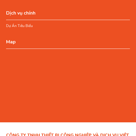
Dịch vụ chính
Dự Án Tiêu Biểu
Map
CÔNG TY TNHH THIẾT BỊ CÔNG NGHIỆP VÀ DỊCH VỤ VIỆT