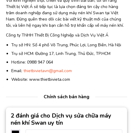
Với kinh nghiệm thực chiến và quy trình bài bản, tôi tin rằng
Thiết bị Việt Á sẽ tiếp tục là lựa chọn đáng tin cậy cho hàng
trăm doanh nghiệp đang sử dụng máy nén khí Swan tại Việt
Nam. Đừng quên theo dõi các bài viết kỹ thuật mới của chúng
tôi, và liên hệ ngay khi bạn cần hỗ trợ khẩn cấp về máy nén khí.
Công ty TNHH Thiết Bị Công Nghiệp và Dịch Vụ Việt Á
Trụ sở HN: Số 4 phố Võ Trung, Phúc Lợi, Long Biên, Hà Nội
Trụ sở HCM: Đường 17, Linh Trung, Thủ Đức, TP.HCM
Hotline: 0988 947 064
Email:
thietbivietavn@gmail.com
Website: www.thietbivieta.com
Chính sách bán hàng
2 đánh giá cho
Dịch vụ sửa chữa máy
nén khí Swan uy tín