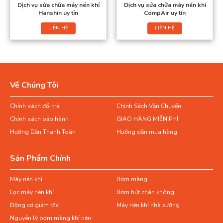
Dịch vụ sửa chữa máy nén khí
Dịch vụ sửa chữa máy nén khí
Hanshin uy tín
CompAir uy tín
LIÊN HỆ
LIÊN HỆ
Về Chúng Tôi
Chính sách đổi trả
Chính Sách Vận Chuyển
Chính sách bảo hành
GIAO HÀNG MIỄN PHÍ
Hướng Dẫn Thanh Toán
Hướng dẫn mua hàng
Sản Phẩm Chính
Máy nén khí
Bơm màng
Lọc máy nén khí
Bơm hút chân không
Động cơ giảm tốc
Máy nén khí nhà xưởng
Nguyên lý bơm màng khí nén