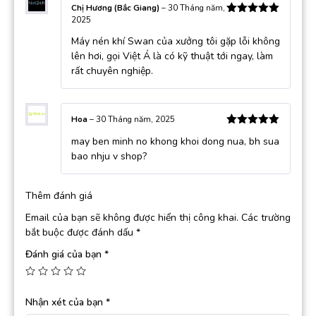
Chị Hương (Bắc Giang)
–
30 Tháng năm,
2025
Được xếp
hạng
5
5
Máy nén khí Swan của xưởng tôi gặp lỗi không
sao
lên hơi, gọi Việt Á là có kỹ thuật tới ngay, làm
rất chuyên nghiệp.
Hoa
–
30 Tháng năm, 2025
Được xếp
may ben minh no khong khoi dong nua, bh sua
hạng
5
5
sao
bao nhju v shop?
Thêm đánh giá
Email của bạn sẽ không được hiển thị công khai.
Các trường
bắt buộc được đánh dấu
*
Đánh giá của bạn
*
Nhận xét của bạn
*