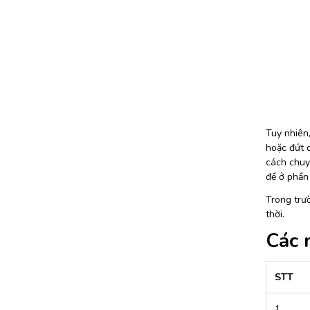
Tuy nhiên,
hoặc đứt d
cách chuyể
đề ở phần 
Trong trườ
thời.
Các 
STT
1