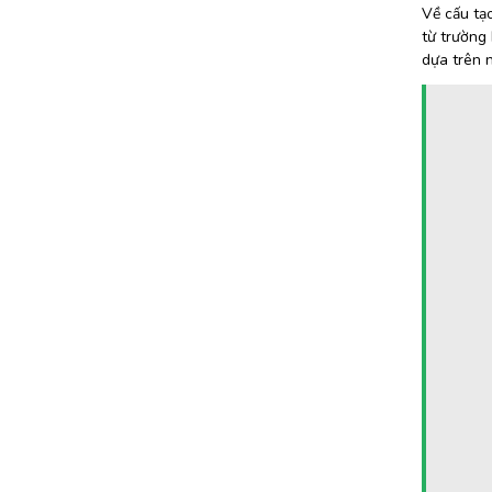
Về cấu tạ
từ trường 
dựa trên n