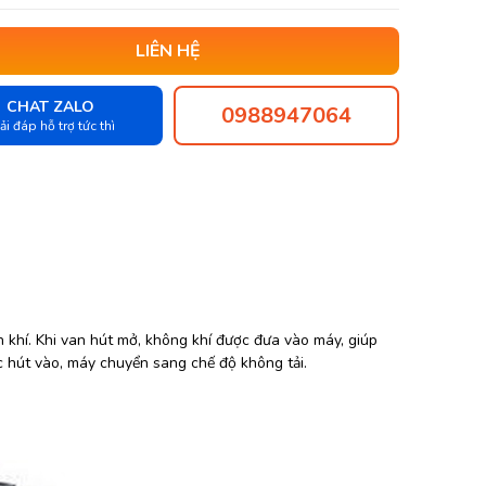
LIÊN HỆ
CHAT ZALO
0988947064
ải đáp hỗ trợ tức thì
 khí. Khi van hút mở, không khí được đưa vào máy, giúp
c hút vào, máy chuyển sang chế độ không tải.