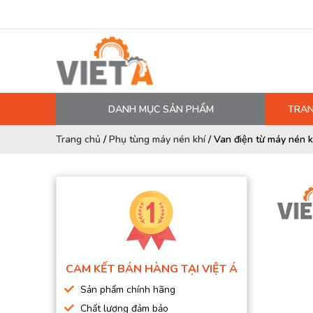
DANH MỤC SẢN PHẨM
TRAN
MÁY NÉN KHÍ
Trang chủ
/
Phụ tùng máy nén khí
/
Van điện từ máy nén k
PHỤ TÙNG MÁY NÉN KHÍ
LỌC MÁY NÉN KHÍ
DẦU MÁY NÉN KHÍ
DÂY HƠI, ỐNG HƠI
MÁY SẤY KHÍ
CAM KẾT BÁN HÀNG TẠI VIỆT Á
BÌNH CHỨA KHÍ NÉN
Sản phẩm chính hãng
BƠM MÀNG KHÍ NÉN
Chất lượng đảm bảo