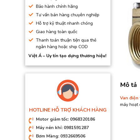
BƠM HÚT CHÂN KHÔNG
Bảo hành chính hãng
Tư vấn bán hàng chuyên nghiệp
BƠM ĐỊNH LƯỢNG
Hỗ trợ kỹ thuật nhanh chóng
MOTOR, HỘP GIẢM TỐC
Giao hàng toàn quốc
MÁY TẠO KHÍ NITO
Thanh toán thuận tiện qua thẻ
ngân hàng hoặc ship COD
Việt Á – Uy tín tạo dựng thương hiệu!
Mô tả
Van điện 
máy hoạt 
HOTLINE HỖ TRỢ KHÁCH HÀNG
Motor giảm tốc: 0968320186
Máy nén khí: 0981591287
Bơm Màng: 0932669506