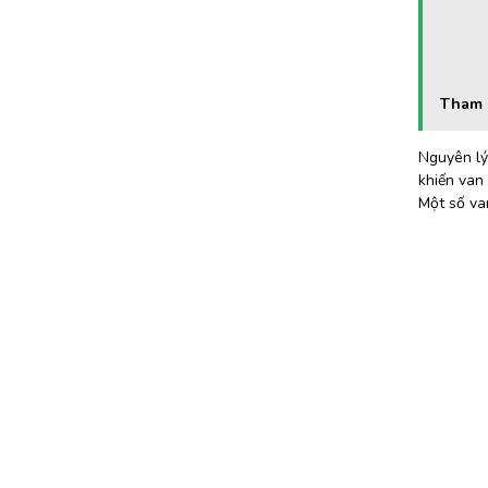
Tham 
Nguyên lý 
khiến van 
Một số van