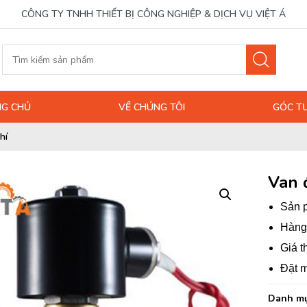
CÔNG TY TNHH THIẾT BỊ CÔNG NGHIỆP & DỊCH VỤ VIỆT Á
G CHỦ
VỀ CHÚNG TÔI
GÓC T
hí
Van 
Sản p
Hàng 
Giá t
Đặt m
Danh mụ