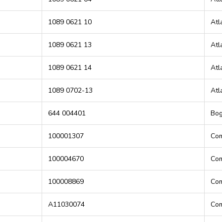
1089 0621 10
Atl
1089 0621 13
Atl
1089 0621 14
Atl
1089 0702-13
Atl
644 004401
Bo
100001307
Com
100004670
Com
100008869
Com
A11030074
Com