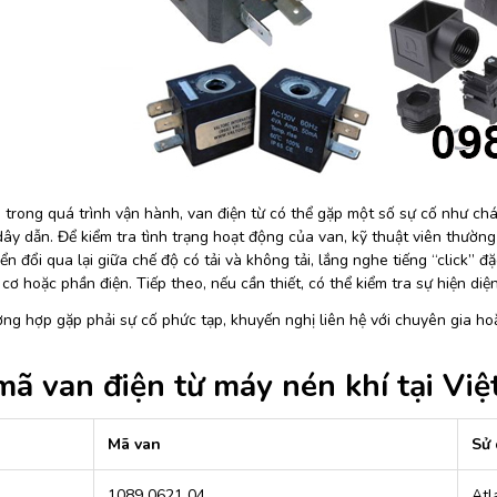
 trong quá trình vận hành, van điện từ có thể gặp một số sự cố như chá
ây dẫn. Để kiểm tra tình trạng hoạt động của van, kỹ thuật viên thường
n đổi qua lại giữa chế độ có tải và không tải, lắng nghe tiếng “click” đ
cơ hoặc phần điện. Tiếp theo, nếu cần thiết, có thể kiểm tra sự hiện di
ng hợp gặp phải sự cố phức tạp, khuyến nghị liên hệ với chuyên gia ho
mã van điện từ máy nén khí tại Việ
Mã van
Sử 
1089 0621 04
Atl