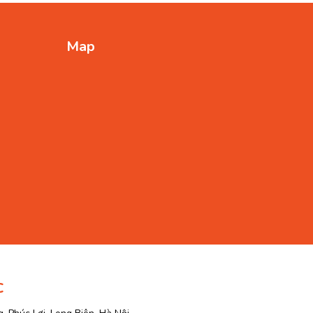
Map
C