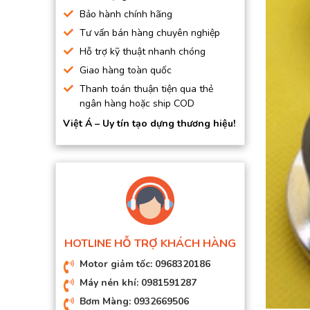
BƠM HÚT CHÂN KHÔNG
Bảo hành chính hãng
Tư vấn bán hàng chuyên nghiệp
BƠM ĐỊNH LƯỢNG
Hỗ trợ kỹ thuật nhanh chóng
MOTOR, HỘP GIẢM TỐC
Giao hàng toàn quốc
MÁY TẠO KHÍ NITO
Thanh toán thuận tiện qua thẻ
ngân hàng hoặc ship COD
Việt Á – Uy tín tạo dựng thương hiệu!
HOTLINE HỖ TRỢ KHÁCH HÀNG
Motor giảm tốc: 0968320186
Máy nén khí: 0981591287
Bơm Màng: 0932669506