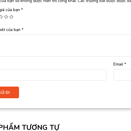
của bạn sẽ không được hiển thị công khai.
Các trường bắt buộc được đ
giá của bạn
*
xét của bạn
*
Email
*
PHẨM TƯƠNG TỰ