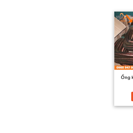
Ống k