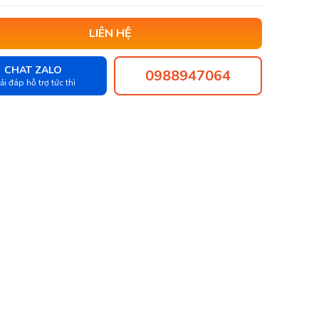
LIÊN HỆ
CHAT ZALO
0988947064
ải đáp hỗ trợ tức thì