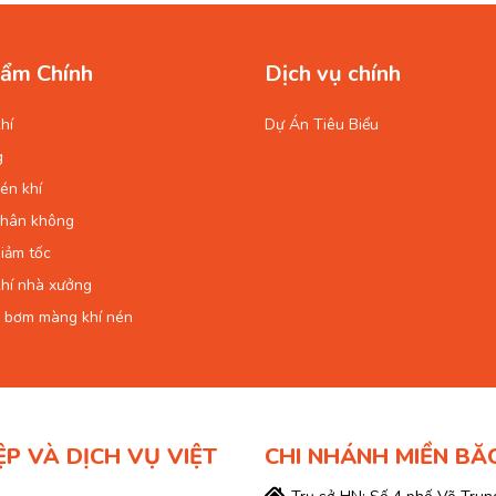
ẩm Chính
Dịch vụ chính
hí
Dự Án Tiêu Biểu
g
én khí
chân không
iảm tốc
hí nhà xưởng
 bơm màng khí nén
ỆP VÀ DỊCH VỤ VIỆT
CHI NHÁNH MIỀN BĂ