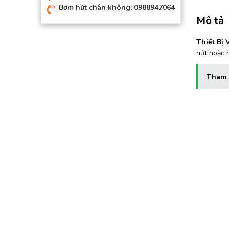
Bơm hút chân không: 0988947064
Mô tả
Thiết Bị 
nứt hoặc r
Tham 