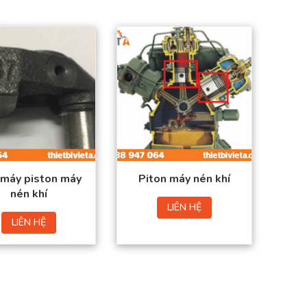
Sản phẩm đạt tiêu
Sản phẩm đạt tiêu
chuẩn chất lượng
chuẩn chất lượng
cao.
cao.
Hàng có sẵn trong
Hàng có sẵn trong
kho
kho
Giá thành tốt nhất thị
Giá thành tốt nhất thị
trường.
trường.
Đặt mua thuận tiện –
Đặt mua thuận tiện –
Giao hàng toàn quốc
Giao hàng toàn quốc
 máy piston máy
Piton máy nén khí
nén khí
LIÊN HỆ
LIÊN HỆ