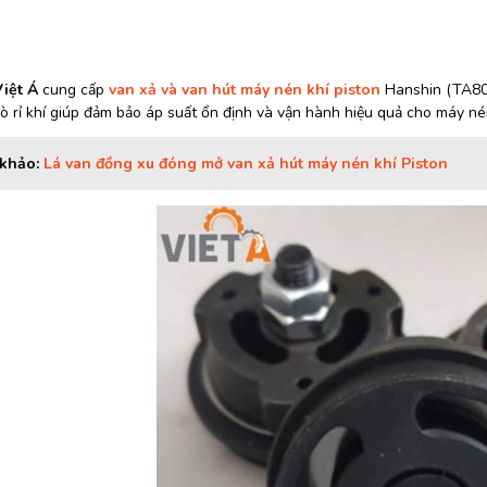
Việt Á
cung cấp
van xả và van hút máy nén khí piston
Hanshin (TA80,
ò rỉ khí giúp đảm bảo áp suất ổn định và vận hành hiệu quả cho máy né
khảo:
Lá van đồng xu đóng mở van xả hút máy nén khí Piston