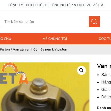
CÔNG TY TNHH THIẾT BỊ CÔNG NGHIỆP & DỊCH VỤ VIỆT Á
G CHỦ
VỀ CHÚNG TÔI
GÓC T
Piston
/
Van xả van hút máy nén khí piston
Van 
Sản p
Hàng 
Giá t
Đặt m
Danh mụ