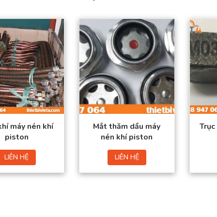
Sản phẩm đạt tiêu
Sản phẩm đạt tiêu
chuẩn chất lượng
chuẩn chất lượng
cao.
cao.
Hàng có sẵn trong
Hàng có sẵn trong
kho
kho
Giá thành tốt nhất thị
Giá thành tốt nhất thị
trường.
trường.
Đặt mua thuận tiện –
Đặt mua thuận tiện –
Giao hàng toàn quốc
Giao hàng toàn quốc
hí máy nén khí
Mắt thăm dầu máy
Trục
piston
nén khí piston
LIÊN HỆ
LIÊN HỆ