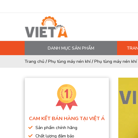
DANH MỤC SẢN PHẨM
TRAN
MÁY NÉN KHÍ
Trang chủ
/
Phụ tùng máy nén khí
/
Phụ tùng máy nén khí 
PHỤ TÙNG MÁY NÉN KHÍ
LỌC MÁY NÉN KHÍ
DẦU MÁY NÉN KHÍ
DÂY HƠI, ỐNG HƠI
MÁY SẤY KHÍ
CAM KẾT BÁN HÀNG TẠI VIỆT Á
BÌNH CHỨA KHÍ NÉN
Sản phẩm chính hãng
BƠM MÀNG KHÍ NÉN
Chất lượng đảm bảo